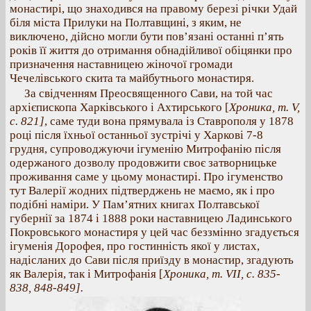
монастирі, що знаходився на правому березі річки Удай
біля міста Прилуки на Полтавщині, з яким, не
виключено, дійсно могли бути пов’язані останні п’ять
років її життя до отримання обнадійливої обіцянки про
призначення наставницею жіночої громади
Чечелівського скита та майбутнього монастиря.
За свідченням Преосвященного Сави, на той час
архієпископа Харківського і Ахтирського [
Хроника, т. V,
с. 821]
, саме туди вона прямувала із Ставрополя у 1878
році після їхньої останньої зустрічі у Харкові 7-8
грудня, супроводжуючи ігуменію Митрофанію після
одержаного дозволу продовжити своє затворницьке
проживання саме у цьому монастирі. Про ігуменство
тут Валерії жодних підтверджень не маємо, як і про
подібні наміри. У Пам’ятних книгах Полтавської
губернії за 1874 і 1888 роки наставницею Ладинського
Покровського монастиря у цей час беззмінно згадується
ігуменія Дорофея, про гостинність якої у листах,
надісланих до Сави після приїзду в монастир, згадують
як Валерія, так і Митрофанія [
Хроника, т. VІІ, с. 835-
838, 848-849].