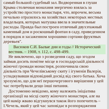
самый большой судебный зал. Водворенная в глуши
Крыма столичная монахиня энергично взялась за
устройство простого монастыря, что, впрочем, весьма
печально отразилось на хозяйствах некоторых местных
владельцев, которых матушка ввела в значительные
расходы. Правда был построен отличный двухэтажный
каменный дом и роскошный фонтан в саду, приведенном
в порядок и засаженном хорошими сортами фруктвых
деревьев".
Васюков С.И. Былые дни и годы // Исторический
вестник. – 1908, т. 112, с. 498-499.
Не виключено, що з розведення саду, що згодом
займав досить помітне місце в господарській діяльності
жіночої громади монастиря, розпочинала свою
діяльність при Чечелівському скиту і ігуменія Валерія,
успадкувавши відповідний досвід від свого батька. Хоча
зрозуміло, що для неї першочергового вирішення у цей
час потребували дещо інші питання.
Достоменно невідомо, кому належить ініціатива
організації на місці скиту жіночого монастиря, але на
цей намір жваво відгукнувся також його попечитель –
І.Чечель, який у цей час заповідає в розпорядження