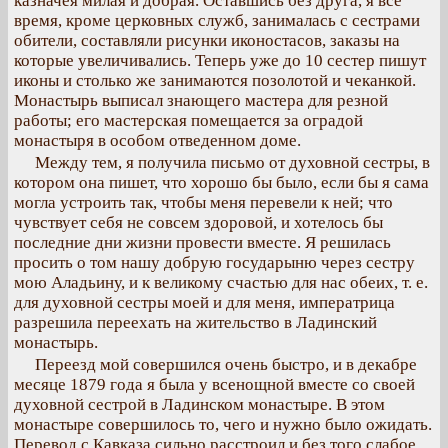
казначея милая и добрая. Оставшись без друга, я все
время, кроме церковных служб, занималась с сестрами
обители, составляли рисунки иконостасов, заказы на
которые увеличивались. Теперь уже до 10 сестер пишут
иконы и столько же занимаются позолотой и чеканкой.
Монастырь выписал знающего мастера для резной
работы; его мастерская помещается за оградой
монастыря в особом отведенном доме.
Между тем, я получила письмо от духовной сестры, в
котором она пишет, что хорошо бы было, если бы я сама
могла устроить так, чтобы меня перевели к ней; что
чувствует себя не совсем здоровой, и хотелось бы
последние дни жизни провести вместе. Я решилась
просить о том нашу добрую государыню через сестру
мою Аладьину, и к великому счастью для нас обеих, т. е.
для духовной сестры моей и для меня, императрица
разрешила переехать на жительство в Ладинский
монастырь.
Переезд мой совершился очень быстро, и в декабре
месяце 1879 года я была у всенощной вместе со своей
духовной сестрой в Ладинском монастыре. В этом
монастыре совершилось то, чего и нужно было ожидать.
Перевод с Кавказа сильно расстроил и без того слабое