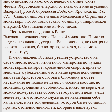
мною письмо из какого-то, неведомаго мне, скита
Чечель, Херсонской епархии, от знакомой мне игумении
Валерии [
урожд. баронессы Боде. См. Хроника, т. V, с.
821
] (бывшей настоятельницы Московскаго Страстнаго
монастыря, потом Топловскаго монастыря Таврической
епархии). Она писала мне от 4-го числа:
"Честь имею поздравить Ваше
Высокопреосвященство с Царской милостию. Приятно
видеть, что наконец усердие Ваше оценено, не смотря на
все козни вражия, без которых, кажется, невозможен
честный труд.
И меня наконец Господь утешил устройством на
своем месте, после пятилетняго мытарства по чужим
монастырям, которое, кроме личной скорби, привело
меня еще к убеждению, что в наше время исполнение
заповеди Христовой о любви к ближнему и обете
нестяжания не только не ценятся людьми вообще, но
монашествующими в особенности; никто не верит, что
можно пожертвовать собою без корыстной цели, а еще
менее верят, что можно служить, не накапливая себе
капиталов; и нет той нелепицы, которой бы не сочиняли
про тех отсталых личностей, которыя в наше время