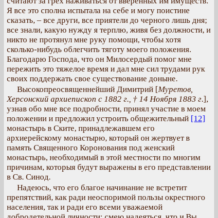
считают за грех наживаться от вверенных им имуществ.
Я все это сполна испытала на себе и могу поистине
сказать, – все други, все приятели до черного лишь дня;
все знали, какую нужду я терплю, живя без должности, и
никто не протянул мне руку помощи, чтобы хотя
сколько-нибудь облегчить тяготу моего положения.
Благодарю Господа, что он Милосердый помог мне
пережить это тяжелое время и дал мне сил трудами рук
своих поддержать свое существование доныне.
Высокопреосвященнейший Димитрий [
Муретов,
Херсонский архиепископ с 1882 г., † 14 Ноября 1883 г
.],
узнав обо мне все подробности, принял участие в моем
положении и предложил устроить общежительный
[12]
монастырь в Ските, принадлежавшем его
архиерейскому монастырю, который он жертвует в
память Священного Коронования под женский
монастырь, необходимый в этой местности по многим
причинам, которыя будут выражены в его представлении
в Св. Синод.
Надеюсь, что его благое начинание не встретит
препятствий, как ради неоспоримой пользы окрестного
населения, так и ради его всеми уважаемой
добродетельной личности; смею надеяться, что и Вы,