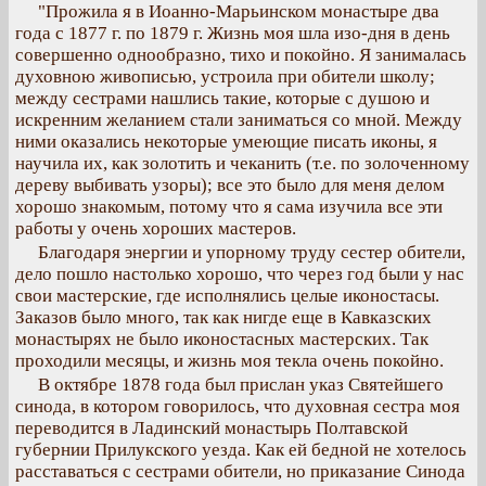
"Прожила я в Иоанно-Марьинском монастыре два
года с 1877 г. по 1879 г. Жизнь моя шла изо-дня в день
совершенно однообразно, тихо и покойно. Я занималась
духовною живописью, устроила при обители школу;
между сестрами нашлись такие, которые с душою и
искренним желанием стали заниматься со мной. Между
ними оказались некоторые умеющие писать иконы, я
научила их, как золотить и чеканить (т.е. по золоченному
дереву выбивать узоры); все это было для меня делом
хорошо знакомым, потому что я сама изучила все эти
работы у очень хороших мастеров.
Благодаря энергии и упорному труду сестер обители,
дело пошло настолько хорошо, что через год были у нас
свои мастерские, где исполнялись целые иконостасы.
Заказов было много, так как нигде еще в Кавказских
монастырях не было иконостасных мастерских. Так
проходили месяцы, и жизнь моя текла очень покойно.
В октябре 1878 года был прислан указ Святейшего
синода, в котором говорилось, что духовная сестра моя
переводится в Ладинский монастырь Полтавской
губернии Прилукского уезда. Как ей бедной не хотелось
расставаться с сестрами обители, но приказание Синода