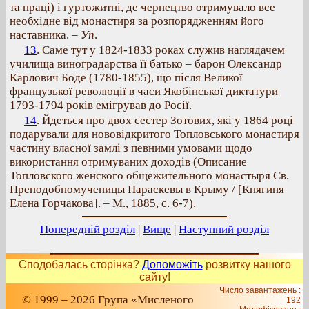
та праці) і гуртожитні, де чернецтво отримувало все
необхідне від монастиря за розпорядженням його
наставника. –
Уп
.
13
. Саме тут у 1824-1833 роках служив наглядачем
училища виноградарства її батько – барон Олександр
Карлович Боде (1780-1855), що після Великої
французької революції в часи Якобінської диктатури
1793-1794 років емігрував до Росії.
14
. Йдеться про двох сестер Зотових, які у 1864 році
подарували для нововідкритого Топловського монастиря
частину власної замлі з певними умовами щодо
використання отримуваних доходів (Описание
Топловского женского общежительного монастыря Св.
Преподобномученицы Параскевы в Крыму / [Княгиня
Елена Горчакова]. – М., 1885, с. 6-7).
Попередній розділ
|
Вище
|
Наступний розділ
Сподобалась сторінка?
Допоможіть
розвитку нашого
сайту!
Число завантажень :
© 1999 – 2026 Група «Мисленого
192