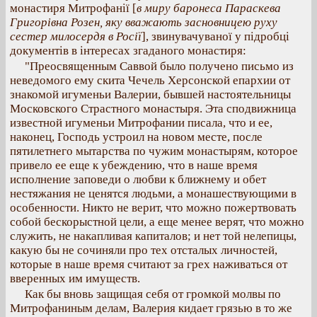
монастиря Митрофанії [
в миру баронеса Параскева
Григорівна Розен, яку вважають засновницею руху
сестер милосердя в Росії
], звинувачуваної у підробці
документів в інтересах згаданого монастиря:
"Преосвященным Саввой было получено письмо из
неведомого ему скита Чечель Херсонской епархии от
знакомой игуменьи Валерии, бывшей настоятельницы
Московского Страстного монастыря. Эта сподвижница
известной игуменьи Митрофании писала, что и ее,
наконец, Господь устроил на новом месте, после
пятилетнего мытарства по чужим монастырям, которое
привело ее еще к убеждению, что в наше время
исполнение заповеди о любви к ближнему и обет
нестяжания не ценятся людьми, а монашествующими в
особенности. Никто не верит, что можно пожертвовать
собой бескорыстной цели, а еще менее верят, что можно
служить, не накапливая капиталов; и нет той нелепицы,
какую бы не сочиняли про тех отсталых личностей,
которые в наше время считают за грех наживаться от
вверенных им имуществ.
Как бы вновь защищая себя от громкой молвы по
Митрофаниным делам, Валерия кидает грязью в то же