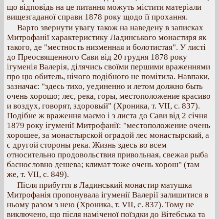
що відповідь на це питання можуть містити матеріали
вищезгаданої справи 1878 року щодо її прохання.
Варто звернути увагу також на наведену в записках
Митрофанії характеристику Ладинського монастиря як
такого, де "местность низменная и болотистая". У листі
до Преосвященного Сави від 20 грудня 1878 року
ігуменія Валерія, ділячись своїми першими враженнями
про цю обитель, нічого подібного не помітила. Навпаки,
зазначає: "здесь тихо, уединенно и летом должно быть
очень хорошо; лес, река, горы, местоположение красиво
и воздух, говорят, здоровый" (Хроника, т. VІІ, с. 837).
Подібне ж враження маємо і з листа до Сави від 2 січня
1879 року ігуменії Митрофанії: "местоположение очень
хорошее, за монастырской оградой лес монастырский, а
с другой стороны река. Жизнь здесь во всем
относительно продовольствия привольная, свежая рыба
баснословно дешева; климат тоже очень хорош" (там
же, т. VІІ, с. 849).
Після прибуття в Ладинський монастир матушка
Митрофанія пропонувала ігуменії Валерії залишитися в
ньому разом з нею (Хроника, т. VІІ, с. 837). Тому не
виключено, що після наміченої поїздки до Вітебська та