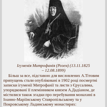
Ігуменія Митрофанія (Розен) (13.11.1825
– 12.08.1899)
Більш за все, підставою для висловлених А.Тітовим
припущень стали опубліковані в 1902 році посмертні
записки ігуменії Митрофанії та листи з Єрусалима,
упорядковані її племінником князем А.Дадіаном, де
містилися також згадки про перебування монахині в
Іоанно-Маріїнському Ставропільському та у
Покровському Ладинському монастирях: