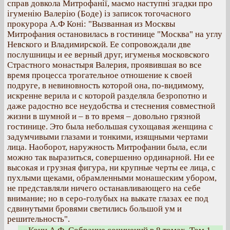
справ довкола Митрофанії, маємо наступні згадки про
ігуменію Валерію (Боде) із записок тогочасного
прокурора А.Ф Коні: "Вызванная из Москвы
Митрофания остановилась в гостинице "Москва" на углу
Невского и Владимирской. Ее сопровождали две
послушницы и ее верный друг, игуменья московского
Страстного монастыря Валерия, проявившая во все
время процесса трогательное отношение к своей
подруге, в невиновность которой она, по-видимому,
искренне верила и с которой разделяла безропотно и
даже радостно все неудобства и стеснения совместной
жизни в шумной и – в то время – довольно грязной
гостинице. Это была небольшая сухощавая женщина с
задумчивыми глазами и тонкими, изящными чертами
лица. Наоборот, наружность Митрофании была, если
можно так выразиться, совершенно ординарной. Ни ее
высокая и грузная фигура, ни крупные черты ее лица, с
пухлыми щеками, обрамленными монашеским убором,
не представляли ничего останавливающего на себе
внимание; но в серо-голубых на выкате глазах ее под
сдвинутыми бровями светились большой ум и
решительность".