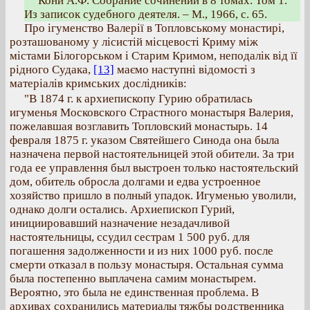
Кони А.Ф. Собрание сочинений в 8 томах. Том 1.
Из записок судебного деятеля. – М., 1966, с. 65.
Про ігуменство Валерії в Топловському монастирі,
розташованому у лісистій місцевості Криму між
містами Білогорськом і Старим Кримом, неподалік від її
рідного Судака,
[13]
маємо наступні відомості з
матеріалів кримських дослідників:
"В 1874 г. к архиепископу Гурию обратилась
игуменья Московского Страстного монастыря Валерия,
пожелавшая возглавить Топловский монастырь. 14
февраля 1875 г. указом Святейшего Синода она была
назначена первой настоятельницей этой обители. За три
года ее управлення был выстроен только настоятельский
дом, обитель обросла долгами и едва устроенное
хозяйство пришло в полный упадок. Игуменью уволили,
однако долги остались. Архиепископ Гурий,
инициировавший назначение незадачливой
настоятельницы, ссудил сестрам 1 500 руб. для
погашення задолженности и из них 1000 руб. после
смерти отказал в пользу монастыря. Остальная сумма
была постепенно выплачена самим монастырем.
Вероятно, это была не единственная проблема. В
архивах сохранились материалы тяжбы родственника