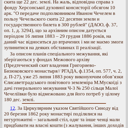
скита ще 22 дес. землі. На жаль, відповідна справа з
фонду Херсонської духовної консисторії обсягом 10
арк. "О передаче подполковником Иваном Чечелем в
пользу Чечельского скита 22 десятин земли и
государственного билета в 300 рублей" (ДАОО, ф. 37,
оп. 1, д. 3294), що за архівним описом датується
періодом 16 липня 1883 – 29 грудня 1886 років, на
даний час відноситься до втрачених і ми не маємо змоги
зупинитися на деяких обставинах її реалізації.
За описом планів спеціального межування, які
зберігаються у фондах Межового архіву
(Предтеченский скит владения Григориево-
Бизюковского монастыря// РГАДА, ф.1354, оп. 577, ч. 2,
д. П-27), уже 25 липня 1883 року виконуючим обов’язки
Єлисаветградського повітового землеміра М.Мускоїді з
дачі генерального межування Ч-3 № 250 сільця Малої
Чечеліївки було відмежовано для його потреб у цілому
180 дес. землі.
12
. За Циркулярним указом Святійшого Синоду від
20 березня 1862 року монастирі поділялися на
негуртожитні – загальний стіл, одяг та інше ченці мали
придбавати на власні кошти (з жалування, інших доходів