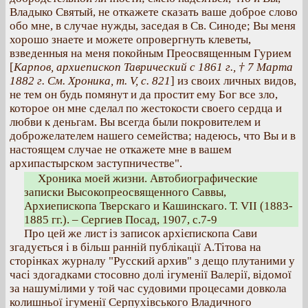
Владыко Святый, не откажете сказать ваше доброе слово
обо мне, в случае нужды, заседая в Св. Синоде; Вы меня
хорошо знаете и можете опровергнуть клеветы,
взведенныя на меня покойным Преосвященным Гурием
[
Карпов, архиепископ Таврический с 1861 г., † 7 Марта
1882 г. См. Хроника, т. V, с. 821
] из своих личных видов,
не тем он будь помянут и да простит ему Бог все зло,
которое он мне сделал по жестокости своего сердца и
любви к деньгам. Вы всегда были покровителем и
доброжелателем нашего семейства; надеюсь, что Вы и в
настоящем случае не откажете мне в вашем
архипастырском заступничестве".
Хроника моей жизни. Автобиографические
записки Высокопреосвященного Саввы,
Архиепископа Тверскаго и Кашинскаго. Т. VII (1883-
1885 гг.). – Сергиев Посад, 1907, с.7-9
Про цей же лист із записок архієпископа Сави
згадується і в більш ранній публікації А.Тітова на
сторінках журналу "Русский архив" з дещо плутаними у
часі здогадками стосовно долі ігуменії Валерії, відомої
за нашумілими у той час судовими процесами довкола
колишньої ігуменії Серпухівського Владичного