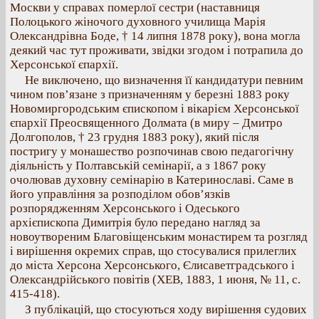
Москви у справах померлої сестри (наставниця
Полоцького жіночого духовного училища Марія
Олександрівна Боде, † 14 липня 1878 року), вона могла
деякий час тут проживати, звідки згодом і потрапила до
Херсонської єпархії.
Не виключено, що визначення її кандидатури певним
чином пов’язане з призначенням у березні 1883 року
Новомиргородським єпископом і вікарієм Херсонської
єпархії Преосвященного Долмата (в миру – Дмитро
Долгополов, † 23 грудня 1883 року), який після
постригу у монашество розпочинав свою педагогічну
діяльність у Полтавській семінарії, а з 1867 року
очолював духовну семінарію в Катеринославі. Саме в
його управління за розподілом обов’язків
розпорядженням Херсонського і Одеського
архієпископа Димитрія було передано нагляд за
новоутвореним Благовіщенським монастирем та розгляд
і вирішення окремих справ, що стосувалися прилеглих
до міста Херсона Херсонського, Єлисаветградського і
Олександрійського повітів (ХЕВ, 1883, 1 июня, № 11, с.
415-418).
З публікацій, що стосуються ходу вирішення судових