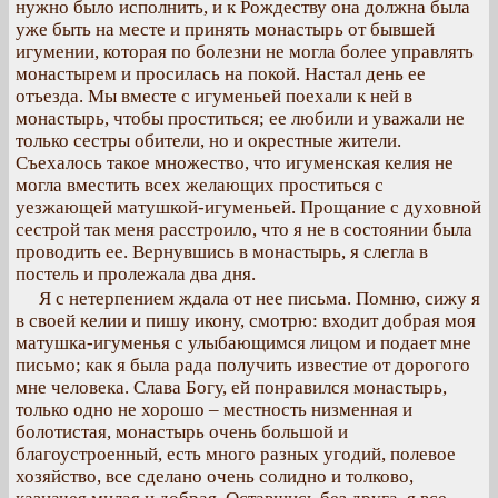
нужно было исполнить, и к Рождеству она должна была
уже быть на месте и принять монастырь от бывшей
игумении, которая по болезни не могла более управлять
монастырем и просилась на покой. Настал день ее
отъезда. Мы вместе с игуменьей поехали к ней в
монастырь, чтобы проститься; ее любили и уважали не
только сестры обители, но и окрестные жители.
Съехалось такое множество, что игуменская келия не
могла вместить всех желающих проститься с
уезжающей матушкой-игуменьей. Прощание с духовной
сестрой так меня расстроило, что я не в состоянии была
проводить ее. Вернувшись в монастырь, я слегла в
постель и пролежала два дня.
Я с нетерпением ждала от нее письма. Помню, сижу я
в своей келии и пишу икону, смотрю: входит добрая моя
матушка-игуменья с улыбающимся лицом и подает мне
письмо; как я была рада получить известие от дорогого
мне человека. Слава Богу, ей понравился монастырь,
только одно не хорошо – местность низменная и
болотистая, монастырь очень большой и
благоустроенный, есть много разных угодий, полевое
хозяйство, все сделано очень солидно и толково,