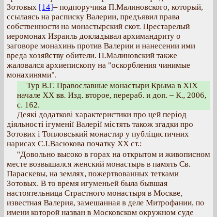
Зотовых
[14]
– подпоручика П.Малиновского, который,
ссылаясь на расписку Валерии, предъявил права
собственности на монастырский скот. Престарелый
иеромонах Израиль докладывал архимандриту о
заговоре монахинь против Валерии и нанесении ими
вреда хозяйству обители. П.Малиновский также
жаловался архиепископу на "оскорбления чинимые
монахинями".
Тур В.Г. Православные монастыри Крыма в ХІХ –
начале ХХ вв. Изд. второе, перераб. и доп. – К., 2006,
с. 162.
Деякі додаткові характеристики про цей період
діяльності ігуменії Валерії містять також згадки про
Зотових і Топловський монастир у публіцистичних
нарисах С.І.Васюкова початку ХХ ст.:
"Довольно высоко в горах на открытом и живописном
месте возвышался женский монастырь в память Св.
Параскевы, на землях, пожертвованных тетками
Зотовых. В то время игуменьей была бывшая
настоятельница Страстного монастыря в Москве,
известная Валерия, замешанная в деле Митрофании, по
имени которой назван в Московском окружном суде