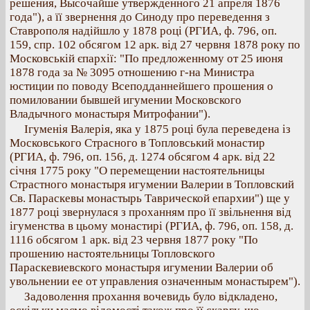
решения, Высочайше утвержденного 21 апреля 1876
года"), а її звернення до Синоду про переведення з
Ставрополя надійшло у 1878 році (РГИА, ф. 796, оп.
159, спр. 102 обсягом 12 арк. від 27 червня 1878 року по
Московській єпархії: "По предложенному от 25 июня
1878 года за № 3095 отношению г-на Министра
юстиции по поводу Всеподданнейшего прошения о
помиловании бывшей игумении Московского
Владычного монастыря Митрофании").
Ігуменія Валерія, яка у 1875 році була переведена із
Московського Страсного в Топловський монастир
(РГИА, ф. 796, оп. 156, д. 1274 обсягом 4 арк. від 22
січня 1775 року "О перемещении настоятельницы
Страстного монастыря игумении Валерии в Топловский
Св. Параскевы монастырь Таврической епархии") ще у
1877 році звернулася з проханням про її звільнення від
ігуменства в цьому монастирі (РГИА, ф. 796, оп. 158, д.
1116 обсягом 1 арк. від 23 червня 1877 року "По
прошению настоятельницы Топловского
Параскевиевского монастыря игумении Валерии об
увольнении ее от управления означенным монастырем").
Задоволення прохання вочевидь було відкладено,