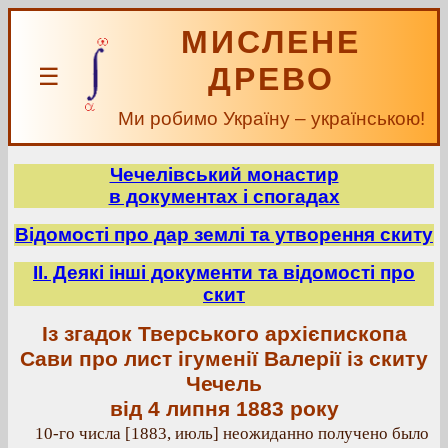
МИСЛЕНЕ
ДРЕВО
☰
Ми робимо Україну – українською!
Чечелівський монастир
в документах і спогадах
Відомості про дар землі та утворення скиту
ІІ. Деякі інші документи та відомості про
скит
Із згадок Тверського архієпископа
Сави про лист ігуменії Валерії із скиту
Чечель
від 4 липня 1883 року
10-го числа [1883, июль] неожиданно получено было