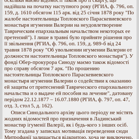
оскільки маємо відомості також про її скаргу, що
надійшла на початку наступного року (РГИА, ф. 796, оп.
159, д. 1610 обсягом 115 арк. від 25 січня 1878 року "По
жалобе настоятельницы Топловского Параскевиевского
монастыря игумении Валерии на неудовлетворение
Таврическим епархиальным начальством некоторых ее
претензий"). І лише в травні було прийняте рішення про
її звільнення (РГИА, ф. 796, оп. 159, д. 989-б від 24
травня 1878 року "Об увольнении игумении Валерии от
должности настоятельницы Топловского монастыря"). У
фонді Обер-прокурора Синоду маємо також відомості
про справу обсягом 7 арк. "По прошению
настоятельницы Топловского Параскевиевского
монастыря игумении Валерии о содействии к оказанию
ей защиты от притеснений Таврического епархиального
начальства и о выдаче ей пособия на лечение", датовану
перідом 22.12.1877 – 16.07.1880 (РГИА, ф. 797, оп. 47,
отд. 3, стол 5, д. 162).
Описи Синодального архіву цього періоду не містять
жодних відомостей про призначення в Ладинський
монастир ігуменії Валерії, як і будь-кого з інших осіб.
Тому згадана у записках мотивація переведення сюди
Митрофанії залишається відкритою, хоча не виключено,