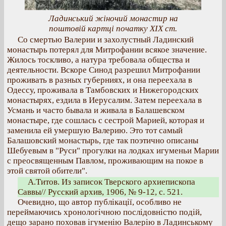
Ладинський жіночий монастир на
поштовій картці початку ХІХ ст.
Со смертью Валерии и захолустный Ладинский
монастырь потерял для Митрофании всякое значение.
Жилось тоскливо, а натура требовала общества и
деятельности. Вскоре Синод разрешил Митрофании
проживать в разных губерниях, и она переехала в
Одессу, проживала в Тамбовских и Нижегородских
монастырях, ездила в Иерусалим. Затем переехала в
Усмань и часто бывала и живала в Балашевском
монастыре, где сошлась с сестрой Марией, которая и
заменила ей умершую Валерию. Это тот самый
Балашовский монастырь, где так поэтично описаны
Шебуевым в "Руси" прогулки на лодках игуменьи Марии
с преосвященным Павлом, проживающим на покое в
этой святой обители".
А.Титов. Из записок Тверского архиепископа
Саввы// Русский архив, 1906, № 9-12, с. 521.
Очевидно, що автор публікації, особливо не
переймаючись хронологічною послідовністю подій,
дещо зарано поховав ігуменію Валерію в Ладинському