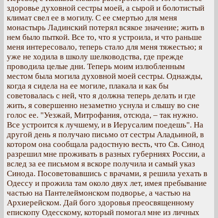
здоровье духовной сестры моей, а сырой и болотистый
климат свел ее в могилу. С ее смертью для меня
монастырь Ладинский потерял всякое значение; жить в
нем было пыткой. Все то, что я устроила, и что раньше
меня интересовало, теперь стало для меня тяжестью; я
уже не ходила в школу шелководства, где прежде
проводила целые дни. Теперь моим излюбленным
местом была могила духовной моей сестры. Однажды,
когда я сидела на ее могиле, плакала и как бы
советовалась с ней, что я должна теперь делать и где
жить, я совершенно незаметно уснула и слышу во сне
голос ее. "Уезжай, Митрофания, отсюда, – так нужно.
Все устроится к лучшему, и в Иерусалим поедешь". На
другой день я получаю письмо от сестры Аладьиной, в
котором она сообщала радостную весть, что Св. Синод
разрешил мне проживать в разных губерниях России, а
вслед за ее письмом я вскоре получила и самый указ
Синода. Посоветовавшись с врачами, я решила уехать в
Одессу и прожила там около двух лет, имея пребывание
частью на Пантелеймонском подворье, а частью на
Архиерейском. Дай бого здоровья преосвященному
епископу Одесскому, который помогал мне из личных