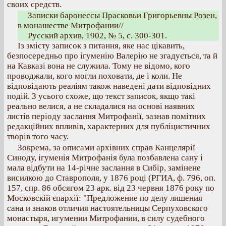
своих средств.
Записки баронессы Прасковьи Григорьевны Розен,
в монашестве Митрофании//
Русский архив, 1902, № 5, с. 300-301.
Із змісту записок з питання, яке нас цікавить,
безпосередньо про ігуменію Валерію не згадується, та й
на Кавказі вона не служила. Тому не відомо, кого
проводжали, кого могли поховати, де і коли. Не
відповідають реаліям також наведені дати відповідних
подій. З усього схоже, що текст записок, якщо такі
реально велися, а не складалися на основі наявних
листів періоду заслання Митрофанії, зазнав помітних
редакційних впливів, характерних для публіцистичних
творів того часу.
Зокрема, за описами архівних справ Канцелярії
Синоду, ігуменія Митрофанія була позбавлена сану і
мала відбути на 14-річне заслання в Сибір, замінене
висилкою до Ставрополя, у 1876 році (РГИА, ф. 796, оп.
157, спр. 86 обсягом 23 арк. від 23 червня 1876 року по
Московскій єпархії: "Предложение по делу лишения
сана и знаков отличия настоятельницы Серпуховского
монастыря, игумении Митрофании, в силу судебного