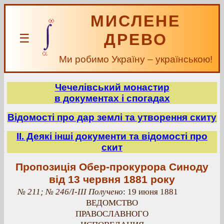
МИСЛЕНЕ
ДРЕВО
☰
Ми робимо Україну – українською!
Чечелівський монастир
в документах і спогадах
Відомості про дар землі та утворення скиту
ІІ. Деякі інші документи та відомості про
скит
Пропозиція Обер-прокурора Синоду
від 13 червня 1881 року
№ 211; № 246/І-ІІІ Получено
: 19 июня 1881
ВЕДОМСТВО
ПРАВОСЛАВНОГО