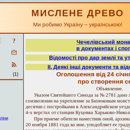
МИСЛЕНЕ ДРЕВО
Ми робимо Україну – українською!
?
Чечелівський мон
в документах і спо
Відомості про дар землі та у
ІІ. Деякі інші документи та ві
Оголошення від 24 січн
(1)
про створення с
Объявление.
Указом Святейшего Синода за № 2781 дано 
соизволении на укрепление за Бизюковым монст
десятин с постройками в Александрийском уезде
4-х верстах от станции Куцовка Харьково-Никол
ліни
При приеме обители наместник оной, архима
20 ноября 1881 года ко мне, уподобляет ее гра