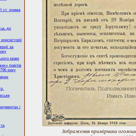
І ст. очима
сць до
 консисторії
рнії за
року
ького краю
их» повітів
796 року
авчих
р.
вське
окументах і
 та
Зображення примірника оголоше