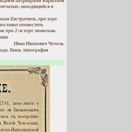
споднем патриархом Кириллом
о печатью, находящийся в
ахом Евстратием, при хоре
поставил оповестить
а при 2-м хоре монахинь.
вник
Иван Иванович Чечель.
ода. Киев, типография