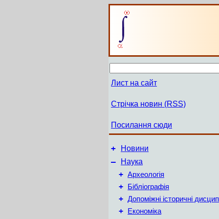
Лист на сайт
Стрічка новин (RSS)
Посилання сюди
+
Новини
–
Наука
+
Археологія
+
Бібліографія
+
Допоміжні історичні дисцип
+
Економіка