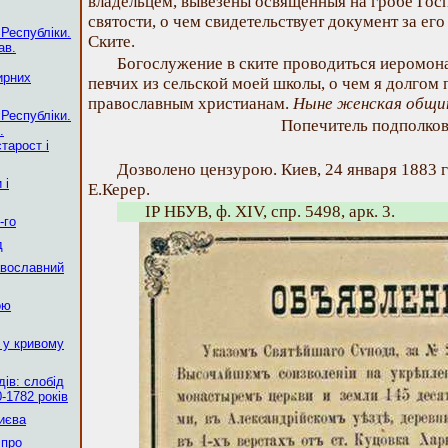
владельцем, вывезены освященныя на гробе Го
святости, о чем свидетельствует документ за ег
 Республіки.
Ските.
ав.
Богослужение в ските проводиться иеромон
ирних
певчих из сельской моей школы, о чем я долгом 
православным христианам.
Ныне женская общин
 Республіки.
Попечитель подполко
.
тарост і
Дозволено цензурою. Киев, 24 января 1883 г
 і
Е.Керер.
ІР НБУВ, ф. ХІV, спр. 5498, арк. 3.
-го
д
авославний
ою
 у кривому
ів: слобід
-1782 років
Києва
 про