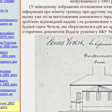
надрукованого у 1883 
ної справи
(У наведеному зображенні оголошення чітко
нти та
інформація про жіночу громаду при другому хор
ньому уже після виготовлення замовленого тир
вопразького
зроблено відповідний надпис і на рукописному н
ького за
будівлі скита Чечель, які зберігаються в цій же а
історичних документів Відділу рукопису НБУ Укр
Височайшу
 1879 року
па Платона
ня 1880 року
йшого
я 1881 року
припису від
окурора
я 1881 року
йшого
я 1881 року
опразького
ького за
ічня 1883
скиту