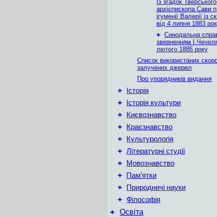
Із згадок Тверського
архієпископа Сави п
ігуменії Валерії із 
від 4 липня 1883 ро
+
Синодальна спра
зверненням І.Чечеля
лютого 1885 року
Список використаних скор
залучених джерел
Про упорядників видання
+
Історія
+
Історія культури
+
Києвознавство
+
Краєзнавство
+
Культурологія
+
Літературні студії
+
Мовознавство
+
Пам’ятки
+
Природничі науки
+
Філософія
+
Освіта