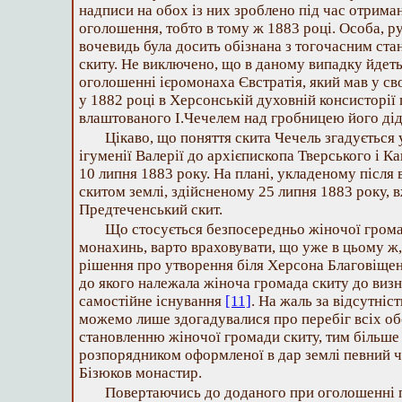
надписи на обох із них зроблено під час отрим
оголошення, тобто в тому ж 1883 році. Особа, р
вочевидь була досить обізнана з тогочасним ста
скиту. Не виключено, що в даному випадку йдеть
оголошенні ієромонаха Євстратія, який мав у с
у 1882 році в Херсонській духовній консисторії 
влаштованого І.Чечелем над гробницею його дід
Цікаво, що поняття скита Чечель згадується у
ігуменії Валерії до архієпископа Тверського і 
10 липня 1883 року. На плані, укладеному після
скитом землі, здійсненому 25 липня 1883 року, 
Предтеченський скит.
Що стосується безпосередньо жіночої грома
монахинь, варто враховувати, що уже в цьому ж,
рішення про утворення біля Херсона Благовіще
до якого належала жіноча громада скиту до визн
самостійне існування
[11]
. На жаль за відсутні
можемо лише здогадувалися про перебіг всіх об
становленню жіночої громади скиту, тим більше
розпорядником оформленої в дар землі певний 
Бізюков монастир.
Повертаючись до доданого при оголошенні 