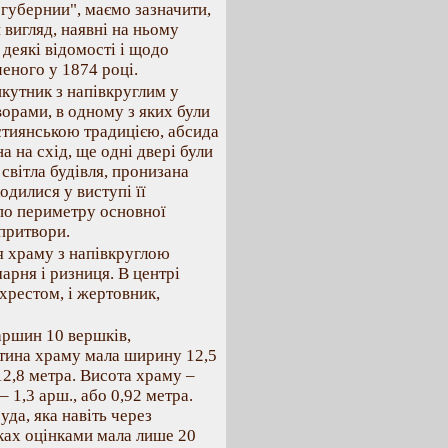
губернии", маємо зазначити,
 вигляд, наявні на ньому
деякі відомості і щодо
еного у 1874 році.
кутник з напівкруглим у
орами, в одному з яких були
стиянською традицією, абсида
а на схід, ще одні двері були
 світла будівля, пронизана
одилися у виступі її
 по периметру основної
 притвори.
я храму з напівкруглою
рня і ризниця. В центрі
хрестом, і жертовник,
аршин 10 вершків,
стина храму мала ширину 12,5
12,8 метра. Висота храму –
 1,3 арш., або 0,92 метра.
уда, яка навіть через
оках оцінками мала лише 20