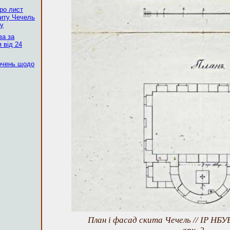
ро лист
скиту Чечель
ку
ва за
 від 24
очень щодо
План і фасад скита Чечель // ІР НБУВ,