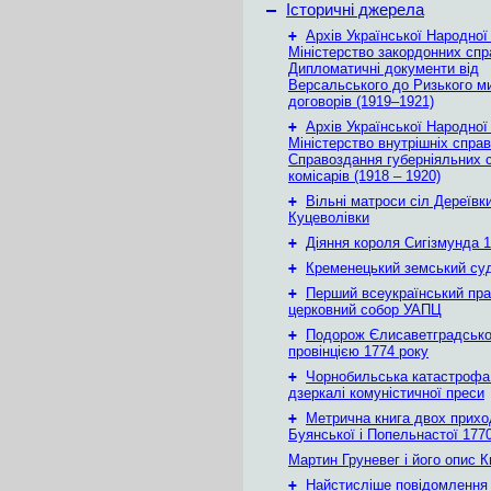
–
Історичні джерела
+
Архів Української Народної
Міністерство закордонних спр
Дипломатичні документи від
Версальського до Ризького м
договорів (1919–1921)
+
Архів Української Народної
Міністерство внутрішніх справ
Справоздання губерніяльних с
комісарів (1918 – 1920)
+
Вільні матроси сіл Дереївки
Куцеволівки
+
Діяння короля Сигізмунда 1
+
Кременецький земський су
+
Перший всеукраїнський пр
церковний собор УАПЦ
+
Подорож Єлисаветградськ
провінцією 1774 року
+
Чорнобильська катастрофа
дзеркалі комуністичної преси
+
Метрична книга двох приход
Буянської і Попельнастої 1770
Мартин Груневег і його опис 
+
Найстисліше повідомлення