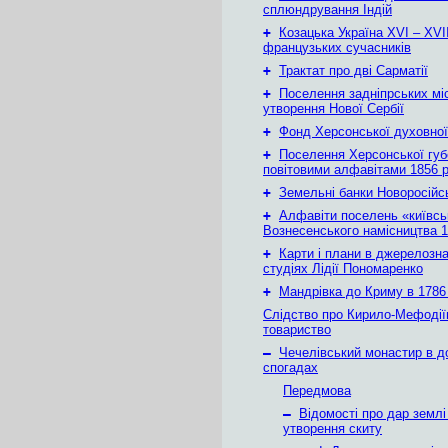
сплюндрування Індій
+
Козацька Україна ХVІ – ХVІІ
французьких сучасників
+
Трактат про дві Сарматії
+
Поселення задніпрських мі
утворення Нової Сербії
+
Фонд Херсонської духовної
+
Поселення Херсонської губе
повітовими алфавітами 1856 
+
Земельні банки Новоросійс
+
Алфавіти поселень «київськ
Вознесенського намісництва 1
+
Карти і плани в джерелозн
студіях Лідії Пономаренко
+
Мандрівка до Криму в 1786 
Слідство про Кирило-Мефодії
товариство
–
Чечелівський монастир в д
спогадах
Передмова
–
Відомості про дар землі
утворення скиту