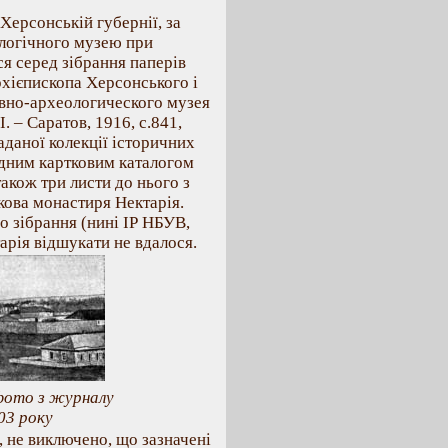
 Херсонській губернії, за
логічного музею при
ся серед зібрання паперів
хієпископа Херсонського і
вно-археологического музея
 – Саратов, 1916, с.841,
гаданої колекції історичних
ідним картковим каталогом
акож три листи до нього з
ова монастиря Нектарія.
о зібрання (нині ІР НБУВ,
ктарія відшукати не вдалося.
фото з журналу
03 року
, не виключено, що зазначені