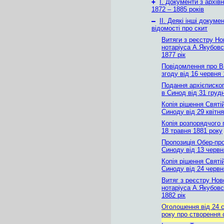
+
І. Документи з архів
1872 – 1885 років
–
ІІ. Деякі інші докуме
відомості про скит
Витяги з реєстру Но
нотаріуса А.Якубовс
1877 рік
Повідомлення про 
згоду від 16 червня
Подання архієписко
в Синод від 31 груд
Копія рішення Святі
Синоду від 29 квітн
Копія розпорядчого 
18 травня 1881 року
Пропозиція Обер-пр
Синоду від 13 червн
Копія рішення Святі
Синоду від 24 червн
Витяг з реєстру Нов
нотаріуса А.Якубовс
1882 рік
Оголошення від 24 с
року про створення 