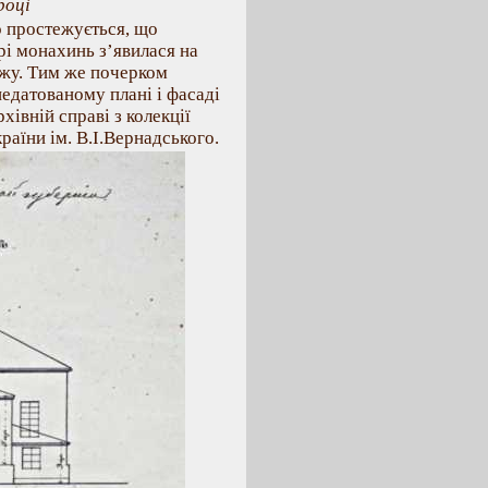
році
 простежується, що
і монахинь з’явилася на
ажу. Тим же почерком
едатованому плані і фасаді
рхівній справі з колекції
аїни ім. В.І.Вернадського.