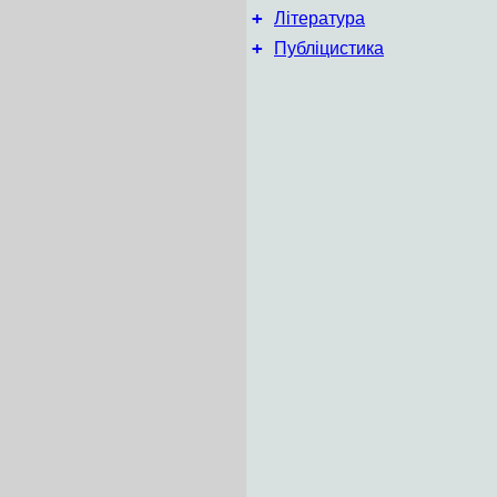
+
Література
+
Публіцистика