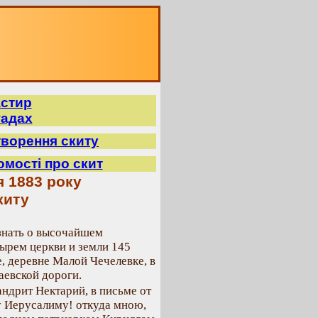
астир
гадах
творення скиту
домості про скит
я 1883 року
киту
знать о высочайшем
ырем церкви и земли 145
, деревне Малой Чечелевке, в
аевской дороги.
ндрит Нектарий, в письме от
ду Иерусалиму! откуда мною,