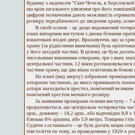
будинку з надписом "Скит Чечель, в Херсонской 
що крім загального уявлення про його зовнішній
цифрові позначення дають можливість отримати 
розміру передбаченого до зведення храму, освяч
В своїй основі – це дещо видовжений чотири
плані вівтарним виступом з двома бічними притв
влаштовані вхідні двері. Враховуючи, що за хри
храму (за рідкісними винятками) була орієнтован
у його західній частині. В цілому, це була досить
чисельними віконними отворами, три з яких знах
центральної частини, 12 вікон розташовувалися
частини храму, ще два вікна освітлювали бокові
На плані (вид зверху) зображене приміщенн
алтарною частиною, до якого примикають понома
алтаря знаходиться престол, помічений великим 
помічений хрестом меншого розміру.
За наявними промірами основи виступу – 7 
прораховується, що центральна чотирикутна ча
арш., довжину – 18,2 арш., або відповідно 8,8 х 
близько 8¼ аршина, або 5,9 метра. Товщина стін –
Судячи з останнього – це була досить міцна спор
півстоліття по тому, за проведеними у 1920-х р