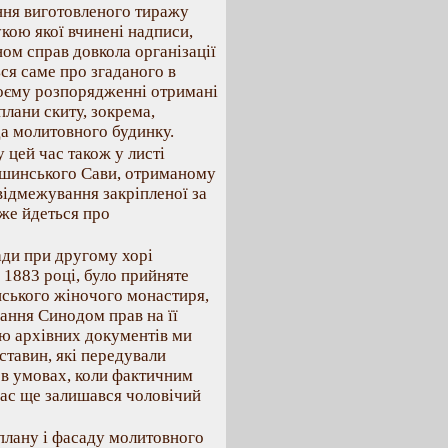
ання виготовленого тиражу
укою якої вчинені надписи,
ном справ довкола організації
ся саме про згаданого в
воєму розпорядженні отримані
плани скиту, зокрема,
а молитовного будинку.
 цей час також у листі
Кашинського Сави, отриманому
 відмежування закріпленої за
вже йдеться про
ди при другому хорі
 1883 році, було прийняте
нського жіночого монастиря,
ання Синодом прав на її
стю архівних документів ми
ставин, які передували
 в умовах, коли фактичним
час ще залишався чоловічий
плану і фасаду молитовного