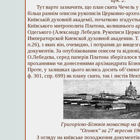
арк. 2.
Тут варто зазначити, що план скита Чечель у
більш раннім описом рукописів Церковно-архео
Київській духовній академії, початково згадуєть
Київського митрополита Платона, колишнього ар
Одеського (Александр Лебедев. Рукописи Церко
Императорской Киевской духовной академии. Т. І.
п.26), з яких він, очевидно, і потрапив до вищез
документів. За опублікованим описом та відпов
О.Лебедєва, серед паперів Платона зберігалося т
проханнями чи донесеннями архімандрита Бізюк
Проте, у залишках цього колись досить об’ємног
ф. 301, спр. 699) як плану скита, так і листів Не
Григорієво-Бізюків монастир на 
"Огонек" за 27 вересня 19
З огляду на київське походження документів