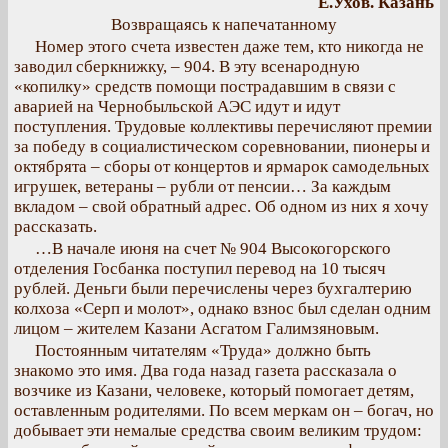
Е.Ухов. Казань
Возвращаясь к напечатанному
Номер этого счета известен даже тем, кто никогда не
заводил сберкнижку, – 904. В эту всенародную
«копилку» средств помощи пострадавшим в связи с
аварией на Чернобыльской АЭС идут и идут
поступления. Трудовые коллективы перечисляют премии
за победу в социалистическом соревновании, пионеры и
октябрята – сборы от концертов и ярмарок самодельных
игрушек, ветераны – рубли от пенсии… За каждым
вкладом – свой обратный адрес. Об одном из них я хочу
рассказать.
…В начале июня на счет № 904 Высокогорского
отделения Госбанка поступил перевод на 10 тысяч
рублей. Деньги были перечислены через бухгалтерию
колхоза «Серп и молот», однако взнос был сделан одним
лицом – жителем Казани Асгатом Галимзяновым.
Постоянным читателям «Труда» должно быть
знакомо это имя. Два года назад газета рассказала о
возчике из Казани, человеке, который помогает детям,
оставленным родителями. По всем меркам он – богач, но
добывает эти немалые средства своим великим трудом: