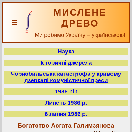
МИСЛЕНЕ
ДРЕВО
☰
Ми робимо Україну – українською!
Наука
Історичні джерела
Чорнобильська катастрофа у кривому
дзеркалі комуністичної преси
1986 рік
Липень 1986 р.
6 липня 1986 р.
Богатство Асгата Галимзянова