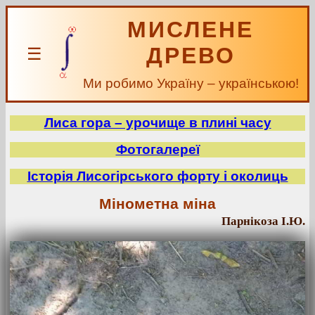
МИСЛЕНЕ
ДРЕВО
☰
Ми робимо Україну – українською!
Лиса гора – урочище в плині часу
Фотогалереї
Історія Лисогірського форту і околиць
Мінометна міна
Парнікоза І.Ю.