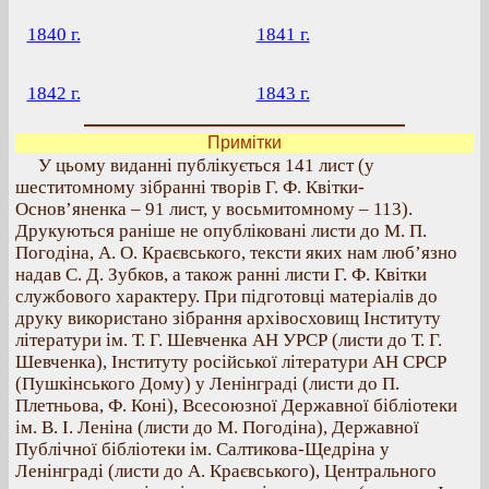
1840 г.
1841 г.
1842 г.
1843 г.
Примітки
У цьому виданні публікується 141 лист (у
шеститомному зібранні творів Г. Ф. Квітки-
Основ’яненка – 91 лист, у восьмитомному – 113).
Друкуються раніше не опубліковані листи до М. П.
Погодіна, А. О. Краєвського, тексти яких нам люб’язно
надав С. Д. Зубков, а також ранні листи Г. Ф. Квітки
службового характеру. При підготовці матеріалів до
друку використано зібрання архівосховищ Інституту
літератури ім. Т. Г. Шевченка АН УРСР (листи до Т. Г.
Шевченка), Інституту російської літератури АН СРСР
(Пушкінського Дому) у Ленінграді (листи до П.
Плетньова, Ф. Коні), Всесоюзної Державної бібліотеки
ім. В. І. Леніна (листи до М. Погодіна), Державної
Публічної бібліотеки ім. Салтикова-Щедріна у
Ленінграді (листи до А. Краєвського), Центрального