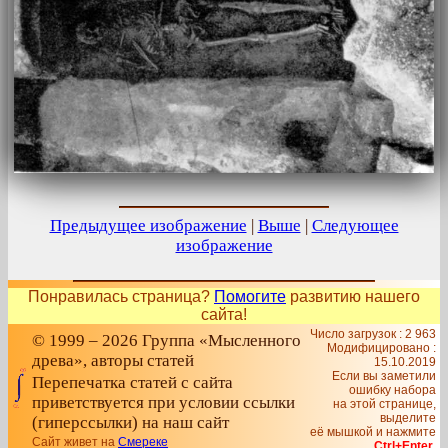
Предыдущее изображение
|
Выше
|
Следующее
изображение
Понравилась страница?
Помогите
развитию нашего
сайта!
Число загрузок : 2 963
© 1999 – 2026 Группа «Мысленного
Модифицировано :
древа», авторы статей
15.10.2019
Если вы заметили
Перепечатка статей с сайта
ошибку набора
приветствуется при условии ссылки
на этой странице,
выделите
(гиперссылки) на наш сайт
её мышкой и нажмите
Сайт живет на
Смереке
Ctrl+Enter
.