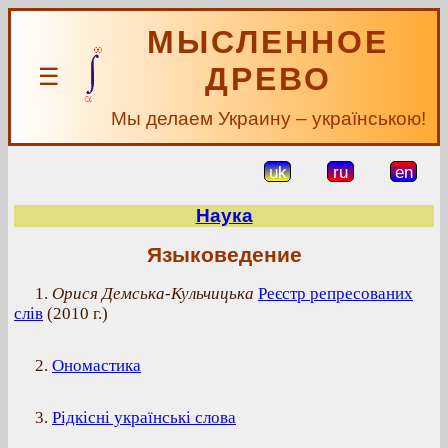
МЫСЛЕННОЕ
ДРЕВО
☰
Мы делаем Украину – українською!
uk
ru
en
Наука
Языковедение
1.
Орися Демська-Кульчицька
Реєстр репресованих
слів
(
2010 г.
)
2.
Ономастика
3.
Рідкісні українські слова