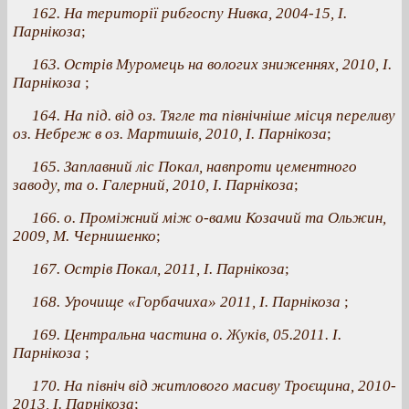
162. На території рибгоспу Нивка, 2004-15, І.
Парнікоза
;
163. Острів Муромець на вологих зниженнях, 2010, І.
Парнікоза
;
164. На під. від оз. Тягле та північніше місця переливу
оз. Небреж в оз. Мартишів, 2010, І. Парнікоза
;
165. Заплавний ліс Покал, навпроти цементного
заводу, та о. Галерний, 2010, І. Парнікоза
;
166. о. Проміжний між о-вами Козачий та Ольжин,
2009, М. Чернишенко
;
167. Острів Покал, 2011, І. Парнікоза
;
168. Урочище «Горбачиха» 2011, І. Парнікоза
;
169. Центральна частина о. Жуків, 05.2011. І.
Парнікоза
;
170. На північ від житлового масиву Троєщина, 2010-
2013, І. Парнікоза
;