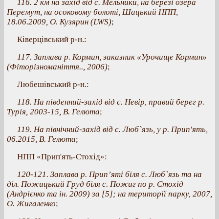
116. 2 км на захід від с. Мельники, на березі озера
Перемут, на осоковому болоті, Шацький НПП,
18.06.2009, О. Кузярин (LWS)
;
Ківерцівський р-н.:
117. Заплава р. Кормин, заказник «Урочище Кормин»
(Фіторізноманіття.., 2006)
;
Любешівський р-н.:
118. На південний-захід від с. Невір, правий берег р.
Турія, 2003-15, В. Гелюта
;
119. На північний-захід від с. Люб`язь, у р. Прип'ять,
06.2015, В. Гелюта
;
НПП «Прип'ять-Стохід»:
120-121. Заплава р. Прип’яті біля с. Люб`язь та на
діл. Пожицький Груд біля с. Пожиг по р. Стохід
(Андрієнко та ін. 2009) за [5]; на території парку, 2007,
О. Жигаленко
;