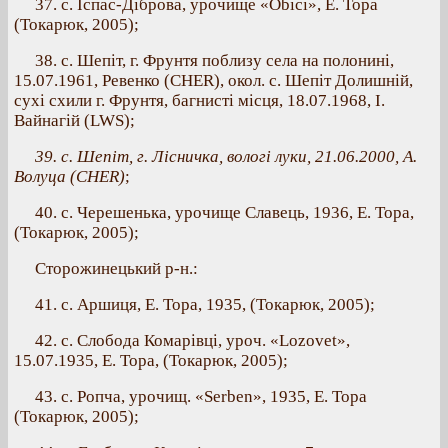
37. с. Іспас-Діброва, урочище «Obici», E. Toрa
(Токарюк, 2005);
38. с. Шепіт, г. Фрунтя поблизу села на полонині,
15.07.1961, Ревенко (CHER), окол. с. Шепіт Долишній,
сухі схили г. Фрунтя, багнисті місця, 18.07.1968, І.
Вайнагій (LWS);
39. с. Шепіт, г. Лісничка, вологі луки, 21.06.2000, А.
Волуца (CHER)
;
40. c. Черешенька, урочище Славець, 1936, Е. Тора,
(Токарюк, 2005);
Сторожинецький р-н.:
41. с. Аршиця, Е. Тора, 1935, (Токарюк, 2005);
42. с. Слобода Комарівці, уроч. «Lozovet»,
15.07.1935, Е. Тора, (Токарюк, 2005);
43. с. Ропча, урочищ. «Serben», 1935, Е. Тора
(Токарюк, 2005);