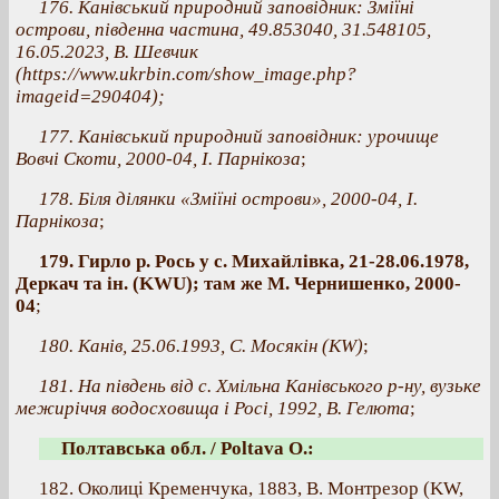
176. Канівський природний заповідник: Зміїні
острови, південна частина, 49.853040, 31.548105,
16.05.2023, В. Шевчик
(https://www.ukrbin.com/show_image.php?
imageid=290404);
177. Канівський природний заповідник: урочище
Вовчі Скоти, 2000-04, І. Парнікоза
;
178. Біля ділянки «Зміїні острови», 2000-04, І.
Парнікоза
;
179. Гирло р. Рось у с. Михайлівка, 21-28.06.1978,
Деркач та ін. (KWU); там же М. Чернишенко, 2000-
04
;
180. Канів, 25.06.1993, С. Мосякін (КW)
;
181. На південь від с. Хмільна Канівського р-ну, вузьке
межиріччя водосховища і Росі, 1992, В. Гелюта
;
Полтавська обл. / Poltava O.:
182. Околиці Кременчука, 1883, В. Монтрезор (KW,