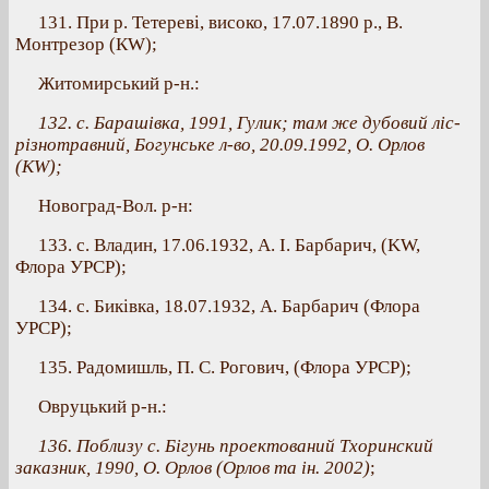
131. При р. Тетереві, високо, 17.07.1890 р., В.
Монтрезор (КW);
Житомирський р-н.:
132. с. Барашівка, 1991, Гулик; там же дубовий ліс-
різнотравний, Богунське л-во, 20.09.1992, О. Орлов
(КW);
Новоград-Вол. р-н:
133. с. Владин, 17.06.1932, А. І. Барбарич, (KW,
Флора УРСР);
134. с. Биківка, 18.07.1932, А. Барбарич (Флора
УРСР);
135. Радомишль, П. С. Рогович, (Флора УРСР);
Овруцький р-н.:
136. Поблизу с. Бігунь проектований Тхоринский
заказник, 1990, О. Орлов (Орлов та ін. 2002)
;