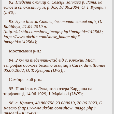
92. Південні околиці с. Селець, заплава р. Рата, на
вологій сінокісній луці, рідко, 10.06.2004, О. Т. Кузярин
(LWS)
;
93. Луки біля м. Сокаля, без точної локалізації, О.
Бабійчук, 21.04.2019 р.
(http://ukrbin.com/show_image.php?imageid=142563;
https://www.ukrbin.com/show_image.php?
imageid=142564)
;
Мостиський р-н.:
94. 2 км на південний-схід від с. Княжий Міст,
евтрофне осокове болото асоціації Carex davallianae
05.06.2002, О. Т. Кузярин (LWS);
;
Самбірський р-н.:
95. Присілок с. Лука, коло озера Кардаша на
торфовищі, 14.06.1929, J. Mądalski (LWS);
96. с. Кривка, 48.860758,23.088019, 20.06.2023, О.
Кагало (https://www.ukrbin.com/show_image.php?
imageid=303549);