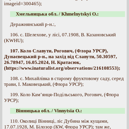
imageid=300465);
Хмельницька обл. / Khmelnytskyi O.:
Деражнянський р-н.:,
106. с. Шелехове, у лісі, 07.1908, В. Казановський
(KWHU);
107. Коло Славути, Рогович, (Флора УРСР),
Дунаєвецький р-н., на захід від Славути, 50.30597,
26.78947, 16.05.2024, Н. Кратасюк,
(https://www.inaturalist.org/observations/216108553);
108. с. Михайлівка в старому фруктовому саду, серед
трави, І. Маковецький, (Флора УРСР);
109. Коло Кам’янця-Подільського, Рогович, (Флора
УРСР);
Вінницька обл. / Vinnytsia O.:
110. Околиці Вінниці, ліс Дубина між кущами,
17.07.1928, М. Білозор (КW, Флора УРСР); там же,