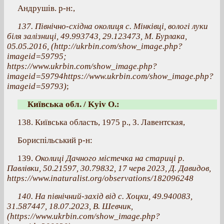
Андрушів. р-н:,
137. Північно-східна околиця с. Мінківці, вологі луки
біля залізниці, 49.993743, 29.123473, М. Бурлака,
05.05.2016, (http://ukrbin.com/show_image.php?
imageid=59795;
https://www.ukrbin.com/show_image.php?
imageid=59794https://www.ukrbin.com/show_image.php?
imageid=59793)
;
Київська обл. / Kyiv O.:
138. Київська область, 1975 р., З. Лавентская,
Бориспільський р-н:
139.
Околиці Дачного містечка на стариці р.
Павлівки, 50.21597, 30.79832, 17 черв 2023, Д. Давидов,
https://www.inaturalist.org/observations/182096248
140. На північний-захід від с. Хоцки, 49.940083,
31.587447, 18.07.2023, В. Шевчик,
(https://www.ukrbin.com/show_image.php?