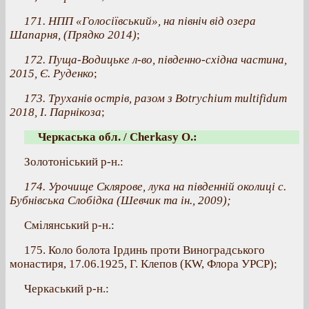
171. НПП «Голосіївський», на північ від озера
Шапарня, (Прядко 2014)
;
172. Пуща-Водицьке л-во, південно-східна частина,
2015, Є. Руденко
;
173. Труханів острів, разом з Botrychium multifidum
2018, І. Парнікоза
;
Черкаська обл. / Cherkasy O.:
Золотоніський р-н.:
174. Урочище Склярове, лука на південній околиці с.
Бубнівська Слобідка (Шевчик та ін., 2009);
Смілянський р-н.:
175. Коло болота Ірдинь проти Виноградського
монастиря, 17.06.1925, Г. Клепов (КW, Флора УРСР);
Черкаський р-н.: