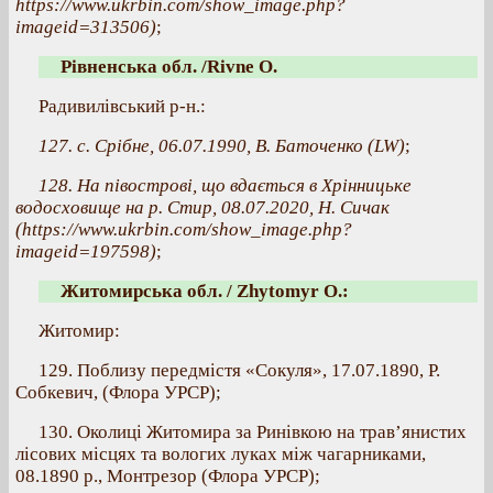
https://www.ukrbin.com/show_image.php?
imageid=313506)
;
Рівненська обл. /Rivne O.
Радивилівський р-н.:
127. с. Срібне, 06.07.1990, В. Баточенко (LW)
;
128. На півострові, що вдається в Хрінницьке
водосховище на р. Стир, 08.07.2020, Н. Сичак
(https://www.ukrbin.com/show_image.php?
imageid=197598)
;
Житомирська обл. / Zhytomyr O.:
Житомир:
129. Поблизу передмістя «Сокуля», 17.07.1890, Р.
Собкевич, (Флора УРСР);
130. Околиці Житомира за Ринівкою на трав’янистих
лісових місцях та вологих луках між чагарниками,
08.1890 р., Монтрезор (Флора УРСР);