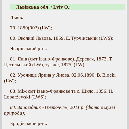
Львівська обл. / Lviv O.:
Львів:
79. 1850(90?) (LW);
80. Околиці Львова, 1859, Е. Турчінський (LWS);
Яворівський р-н.:
81. Янів (смт Івано-Франкове), Деревач, 1873, Т.
Цесельський (LW), тут же, 1875, (LW);
82. Урочище Ярина у Янова, 02.06.1890, В. Blocki
(LW);
83. Між смт Івано-Франкове та с. Шкло, 1856, H.
Lobarżewski (LWS);
84. Заповідник «Розточчя», 2011 р. (фото в музеї
природи);
Бродівський р-н.: