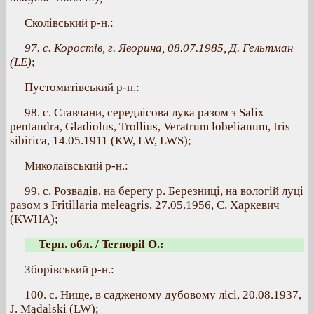
Сколівський р-н.:
97. с. Коростів, г. Яворина, 08.07.1985, Д. Гельтман
(LE)
;
Пустомитівський р-н.:
98. с. Ставчани, середлісова лука разом з Salix
pentandra, Gladiolus, Trollius, Veratrum lobelianum, Iris
sibirica, 14.05.1911 (КW, LW, LWS);
Миколаївський р-н.:
99. с. Розвадів, на берегу р. Березниці, на вологій луці
разом з Fritillaria meleagris, 27.05.1956, С. Харкевич
(KWHA);
Терн. обл. / Ternopil O.:
Зборівський р-н.:
100. с. Нище, в садженому дубовому лісі, 20.08.1937,
J. Mądalski (LW);