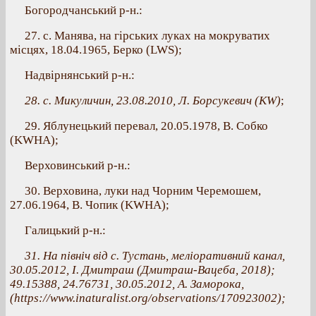
Богородчанський р-н.:
27. с. Манява, на гірських луках на мокруватих
місцях, 18.04.1965, Берко (LWS);
Надвірнянський р-н.:
28. с. Микуличин, 23.08.2010, Л. Борсукевич (КW)
;
29. Яблунецький перевал, 20.05.1978, В. Собко
(KWHA);
Верховинський р-н.:
30. Верховина, луки над Чорним Черемошем,
27.06.1964, В. Чопик (KWHA);
Галицький р-н.:
31. На північ від с. Тустань, меліоративний канал,
30.05.2012, І. Дмитраш (Дмитраш-Вацеба, 2018);
49.15388, 24.76731, 30.05.2012, А. Заморока,
(https://www.inaturalist.org/observations/170923002);