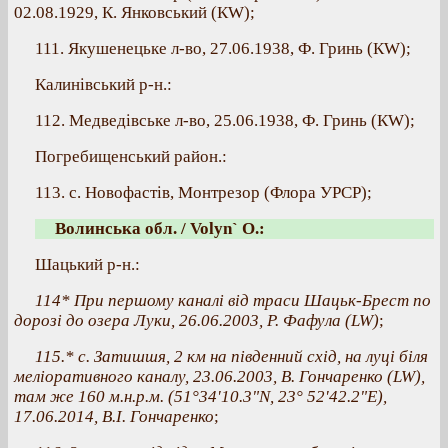
02.08.1929, К. Янковський (КW);
111. Якушенецьке л-во, 27.06.1938, Ф. Гринь (КW);
Калинівський р-н.:
112. Медведівське л-во, 25.06.1938, Ф. Гринь (КW);
Погребищенський район.:
113. с. Новофастів, Монтрезор (Флора УРСР);
Волинська обл. / Volyn` O.:
Шацький р-н.:
114* При першому каналі від траси Шацьк-Брест по
дорозі до озера Луки, 26.06.2003, Р. Фафула (LW)
;
115.* с. Затишшя, 2 км на південний схід, на луці біля
меліоративного каналу, 23.06.2003, В. Гончаренко (LW),
там же 160 м.н.р.м. (51°34'10.3"N, 23° 52'42.2"E),
17.06.2014, В.І. Гончаренко
;