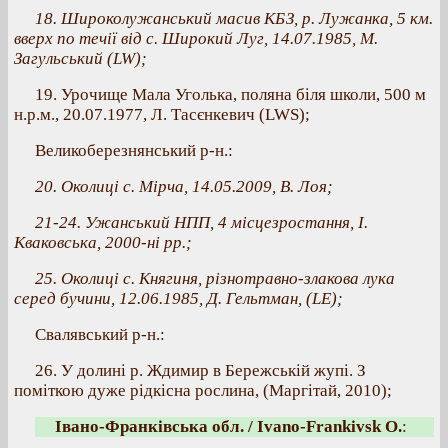
18. Широколужанський масив КБЗ, р. Лужанка, 5 км.
вверх по течії від с. Широкий Луг, 14.07.1985, М.
Загульський (LW);
19. Урочище Мала Уголька, поляна біля школи, 500 м
н.р.м., 20.07.1977, Л. Тасєнкевич (LWS);
Великоберезнянський р-н.:
20. Околиці с. Мірча, 14.05.2009, В. Лоя;
21-24. Ужанський НПП, 4 місцезростання, І.
Кваковська, 2000-ні рр.;
25. Околиці с. Княгиня, різнотравно-злакова лука
серед бучини, 12.06.1985, Д. Гельтман, (LE);
Свалявський р-н.:
26. У долині р. Ждимир в Бережській жупі. З
поміткою дуже рідкісна рослина, (Маргітай, 2010);
Івано-Франківська обл. / Ivano-Frankivsk O.
: