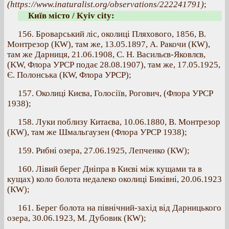
(https://www.inaturalist.org/observations/222241791)
;
Київ місто / Kyiv city:
156. Броварський ліс, околиці Пляхового, 1856, В.
Монтрезор (КW), там же, 13.05.1897, А. Ракочи (КW),
там же Дарниця, 21.06.1908, С. Н. Васильєв-Яковлєв,
(KW, Флора УРСР подає 28.08.1907), там же, 17.05.1925,
Є. Полонська (КW, Флора УРСР);
157. Околиці Києва, Голосіїв, Рогович, (Флора УРСР
1938);
158. Луки поблизу Китаєва, 10.06.1880, В. Монтрезор
(КW), там же Шмальгаузен (Флора УРСР 1938);
159. Рибні озера, 27.06.1925, Лепченко (КW);
160. Лівий берег Дніпра в Києві між кущами та в
кущах) коло болота недалеко околиці Биківні, 20.06.1923
(КW);
161. Берег болота на північний-захід від Дарницького
озера, 30.06.1923, М. Дубовик (КW);