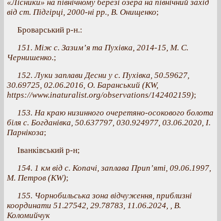
«Лісники» на північному березі озера на північний захід
від ст. Підгірці, 2000-ні рр., В. Онищенко
;
Броварський р-н.:
151. Між с. Зазим’я та Пухівка, 2014-15, М. С.
Чернишенко.
;
152. Луки заплави Десни у с. Пухівка, 50.59627,
30.69725, 02.06.2016, О. Баранський (KW,
https://www.inaturalist.org/observations/142402159)
;
153. На краю низинного очеретяно-осокового болота
біля с. Богданівка, 50.637797, 030.924977, 03.06.2020, І.
Парнікоза
;
Іванківський р-н;
154. 1 км від с. Копачі, заплава Прип’яті, 09.06.1997,
М. Петров (КW)
;
155. Чорнобильська зона відчуження, приблизні
координати 51.27542, 29.78783, 11.06.2024, , В.
Коломийчук