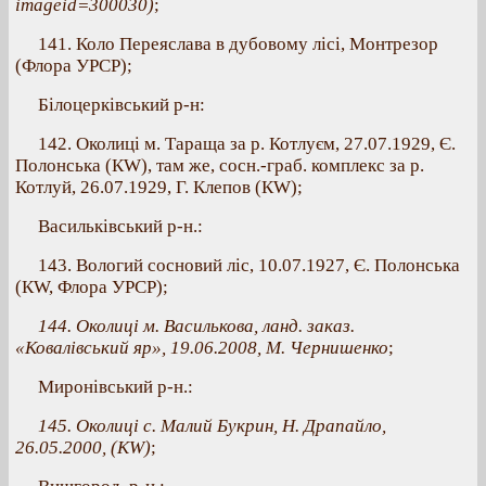
imageid=300030)
;
141. Коло Переяслава в дубовому лісі, Монтрезор
(Флора УРСР);
Білоцерківський р-н:
142. Околиці м. Тараща за р. Котлуєм, 27.07.1929, Є.
Полонська (КW), там же, сосн.-граб. комплекс за р.
Котлуй, 26.07.1929, Г. Клепов (КW);
Васильківський р-н.:
143. Вологий сосновий ліс, 10.07.1927, Є. Полонська
(КW, Флора УРСР);
144. Околиці м. Василькова, ланд. заказ.
«Ковалівський яр», 19.06.2008, М. Чернишенко
;
Миронівський р-н.:
145. Околиці с. Малий Букрин, Н. Драпайло,
26.05.2000, (KW)
;