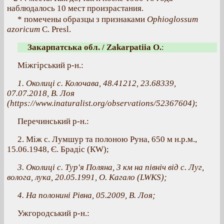
наблюдалось 10 мест произрастания.
* помечены образцы з признаками
Ophioglossum
azoricum
C. Presl.
Закарпатська обл. / Zakarpatiia O.
:
Міжгірський р-н.:
1. Околиці с. Колочава, 48.41212, 23.68339,
07.07.2018, В. Лоя
(https://www.inaturalist.org/observations/52367604)
;
Перечинський р-н.:
2. Між с. Лумшур та полоною Руна, 650 м н.р.м.,
15.06.1948, Є. Брадіс (КW);
3. Околиці с. Тур'я Поляна, 3 км на північ від с. Луг,
волога, лука, 20.05.1991, О. Кагало (LWKS);
4. На полонині Рівна, 05.2009, В. Лоя;
Ужгородський р-н.: