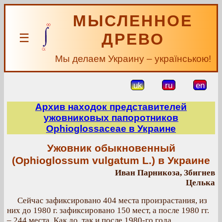
МЫСЛЕННОЕ
ДРЕВО
☰
Мы делаем Украину – українською!
uk
ru
en
Архив находок представителей
ужовниковых папоротников
Ophioglossaceae в Украине
Ужовник обыкновенный
(Ophioglossum vulgatum L.) в Украине
Иван Парникоза, Збигнев
Целька
Сейчас зафиксировано 404 места произрастания, из
них до 1980 г. зафиксировано 150 мест, а после 1980 гг.
– 244 места. Как до, так и после 1980-го года