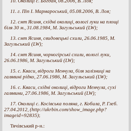
10. Околиці с. Богдан, 08.2006, В. Лоя;
11. г. Піп І. Мармароський, 05.08.2006, В. Лоя;
12. смт Ясиня, східні околиці, вологі луки на площі
біля 30 м., 31.08.1984, М. Загульський (LW);
13. смт Ясиня, свидовецькі схили, 26.06.1985, М.
Загульський (LW);
14. смт Ясиня, чорногірські схили, вологі луки,
26.06.1986, М. Загульський (LW);
15. с. Кваси, відроги Менчула, біля залізниці на
галявині рідко, 27.06.1986, М. Загульський (LW);
16. с. Кваси, східні околиці, відроги Менчула, сухі
галявини, 27.06.1986, М. Загульський (LW);
17. Околиці с. Косівська поляна, г. Кобила, Р. Глеб.
27.04.2012, (http://ukrbin.com/show_image.php?
imageid=92835)
;
Тячівський р-н.: