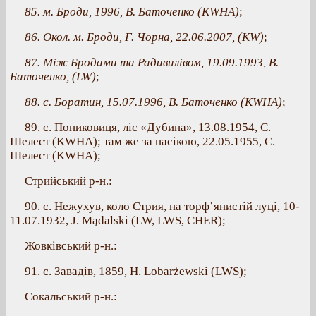
85. м. Броди, 1996, В. Баточенко (KWHA)
;
86. Окол. м. Броди, Г. Чорна, 22.06.2007, (КW)
;
87. Між Бродами та Радивилівом, 19.09.1993, В.
Баточенко, (LW)
;
88. с. Боратин, 15.07.1996, В. Баточенко (KWHA)
;
89. с. Пониковиця, ліс «Дубина», 13.08.1954, С.
Шелест (KWHA); там же за пасікою, 22.05.1955, С.
Шелест (KWHA);
Стрийський р-н.:
90. c. Нежухув, коло Стрия, на торф’янистій луці, 10-
11.07.1932, J. Mądalski (LW, LWS, CHER);
Жовківський р-н.:
91. с. Завадів, 1859, H. Lobarżewski (LWS);
Сокальський р-н.: