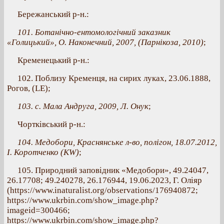
Бережанський р-н.:
101. Ботанічно-ентомологічний заказник
«Голицький», О. Наконечний, 2007, (Парнікоза, 2010)
;
Кременецький р-н.:
102. Поблизу Кременця, на сирих луках, 23.06.1888,
Рогов, (LE);
103. с. Мала Андруга, 2009, Л. Онук
;
Чортківський р-н.:
104. Медобори, Краснянське л-во, полігон, 18.07.2012,
І. Коротченко (KW)
;
105. Природний заповідник «Медобори», 49.24047,
26.17708; 49.240278, 26.176944, 19.06.2023, Г. Оліяр
(https://www.inaturalist.org/observations/176940872;
https://www.ukrbin.com/show_image.php?
imageid=300466;
https://www.ukrbin.com/show_image.php?