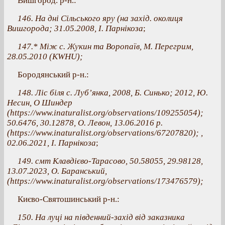
Вишгород. р-н.:
146. На дні Сільського яру (на захід. околиця
Вишгорода; 31.05.2008, І. Парнікоза
;
147.* Між с. Жукин та Воропаїв, М. Перегрим,
28.05.2010 (KWHU);
Бородянський р-н.:
148. Ліс біля с. Луб’янка, 2008, Б. Синько; 2012, Ю.
Несин, О Шиндер
(https://www.inaturalist.org/observations/109255054);
50.6476, 30.12878, О. Левон, 13.06.2016 р.
(https://www.inaturalist.org/observations/67207820); ,
02.06.2021, І. Парнікоза
;
149. смт Клавдієво-Тарасово, 50.58055, 29.98128,
13.07.2023, О. Баранський,
(https://www.inaturalist.org/observations/173476579);
Києво-Святошинський р-н.:
150. На луці на південний-захід від заказника