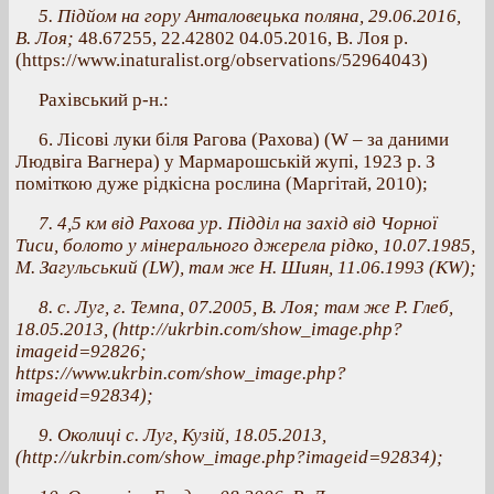
5. Підйом на гору Анталовецька поляна, 29.06.2016,
В. Лоя;
48.67255, 22.42802 04.05.2016, В. Лоя р.
(https://www.inaturalist.org/observations/52964043)
Рахівський р-н.:
6. Лісові луки біля Рагова (Рахова) (W – за даними
Людвіга Вагнера) у Мармарошській жупі, 1923 р. З
поміткою дуже рідкісна рослина (Маргітай, 2010);
7. 4,5 км від Рахова ур. Підділ на захід від Чорної
Тиси, болото у мінерального джерела рідко, 10.07.1985,
М. Загульський (LW), там же Н. Шиян, 11.06.1993 (КW);
8. с. Луг, г. Темпа, 07.2005, В. Лоя; там же Р. Глеб,
18.05.2013, (http://ukrbin.com/show_image.php?
imageid=92826;
https://www.ukrbin.com/show_image.php?
imageid=92834);
9. Околиці с. Луг, Кузій, 18.05.2013,
(http://ukrbin.com/show_image.php?imageid=92834);