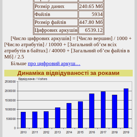
Розмір даних
240.65 Мб
Файлів
5934
Розмір файлів
447.80 Мб
Цифрових аркушів
6539.12
[Число цифрових аркушів] = [Число вершин] / 1000 +
[Число атрибутів] / 10000 + [Загальний об’єм всіх
атрибутів в байтах] / 40000 + [Загальний об’єм файлів в
Мб] / 2.5
Більше
про цифровий аркуш…
Динаміка відвідуваності за роками