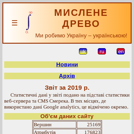
МИСЛЕНЕ
ДРЕВО
☰
Ми робимо Україну – українською!
uk
ru
en
Новини
Архів
Звіт за 2019 р.
Статистичні дані у звіті подано на підставі статистики
веб-сервера та CMS Смерека. В тих місцях, де
використано дані Google analytics, це відмічено окремо.
Об’єм даних сайту
Вершин
25169
Атрибутів
176823