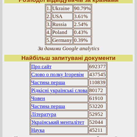
1.
Ukraine
90.79%
2.
USA
3.61%
3.
Russia
2.54%
4.
Poland
0.43%
5.
Germany
0.39%
За даними Google analytics
Найбільш запитувані документи
Про сайт
692377
Слово о полку Ігоревім
437545
Частина перша
110839
Рідкісні українські слова
80172
Човен
61910
Частина перша
53220
Література
52952
Український менталітет
52044
Наука
45211