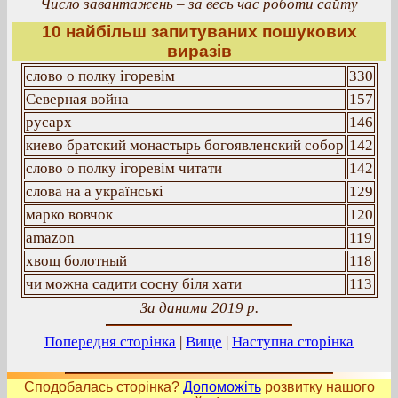
Число завантажень – за весь час роботи сайту
10 найбільш запитуваних пошукових
виразів
слово о полку ігоревім
330
Северная война
157
русарх
146
киево братский монастырь богоявленский собор
142
слово о полку ігоревім читати
142
слова на а українські
129
марко вовчок
120
amazon
119
хвощ болотный
118
чи можна садити сосну біля хати
113
За даними 2019 р.
Попередня сторінка
|
Вище
|
Наступна сторінка
Сподобалась сторінка?
Допоможіть
розвитку нашого