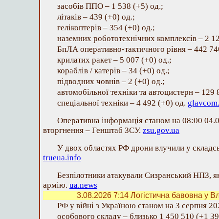
засобів ППО – 1 538 (+5) од.;
літаків – 439 (+0) од.;
гелікоптерів – 354 (+0) од.;
наземних робототехнічних комплексів – 2 12
БпЛА оперативно-тактичного рівня – 442 740
крилатих ракет – 5 007 (+0) од.;
кораблів / катерів – 34 (+0) од.;
підводних човнів – 2 (+0) од.;
автомобільної техніки та автоцистерн – 129 
спеціальної техніки – 4 492 (+0) од.
glavcom
Оперативна інформація станом на 08:00 04.
вторгнення – Генштаб ЗСУ.
zsu.gov.ua
У двох областях РФ дрони влучили у складськ
trueua.info
Безпілотники атакували Сизранський НПЗ, я
армію.
ua.news
3.08.2026 7:14
Логістична бавовна у Вл
РФ у війні з Україною станом на 3 серпня 202
особового складу – близько 1 450 510 (+1 39