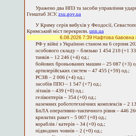
Уражено два НПЗ та засоби управління уда
Генштаб ЗСУ.
zsu.gov.ua
У Криму серія вибухів у Феодосії, Севастопо
Кримський міст перекрили.
unn.ua
6.08.2026 7:39
Нафтова бавовна в
РФ у війні з Україною станом на 6 серпня 202
особового складу – близько 1 454 210 (+1 33
танків – 12 246 (+4) од.;
бойових броньованих машин – 25 087 (+3) о
артилерійських систем – 47 455 (+59) од.;
РСЗВ – 2 006 (+4) од.;
засобів ППО – 1 547 (+7) од.;
літаків – 439 (+0) од.;
гелікоптерів – 354 (+0) од.;
наземних робототехнічних комплексів – 2 13
БпЛА оперативно-тактичного рівня – 446 266
крилатих ракет – 5 007 (+0) од.;
кораблів / катерів – 34 (+0) од.;
підводних човнів – 2 (+0) од.;