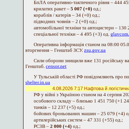
БпЛА оперативно-тактичного рівня – 444 455
крилатих ракет –
5 007 (+0)
од.;
кораблів / катерів – 34 (+0) од.;
підводних човнів – 2 (+0) од.;
автомобільної техніки та автоцистерн – 130 
спеціальної техніки – 4 495 (+3) од.
glavcom
Оперативна інформація станом на 08:00 05.
вторгнення – Генштаб ЗСУ.
zsu.gov.ua
Сили оборони знищили вже 131 російську ва
Генштаб.
censor.net
У Тульській області РФ повідомляють про по
shelter.in.ua
4.08.2026 7:17
Нафтова й логістична
РФ у війні з Україною станом на 4 серпня 202
особового складу – близько 1 451 750 (+1 24
танків – 12 237 (+5) од.;
бойових броньованих машин – 25 079 (+4) о
артилерійських систем – 47 331 (+55) од.;
РСЗВ –
2 000 (+4)
од.;