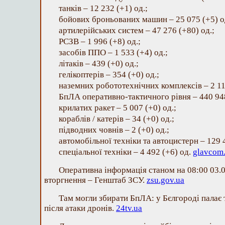
танків – 12 232 (+1) од.;
бойових броньованих машин – 25 075 (+5) о
артилерійських систем – 47 276 (+80) од.;
РСЗВ – 1 996 (+8) од.;
засобів ППО – 1 533 (+4) од.;
літаків – 439 (+0) од.;
гелікоптерів – 354 (+0) од.;
наземних робототехнічних комплексів – 2 112
БпЛА оперативно-тактичного рівня – 440 948
крилатих ракет – 5 007 (+0) од.;
кораблів / катерів – 34 (+0) од.;
підводних човнів – 2 (+0) од.;
автомобільної техніки та автоцистерн – 129 
спеціальної техніки – 4 492 (+6) од.
glavcom
Оперативна інформація станом на 08:00 03.
вторгнення – Генштаб ЗСУ.
zsu.gov.ua
Там могли збирати БпЛА: у Бєлгороді палає 
після атаки дронів.
24tv.ua