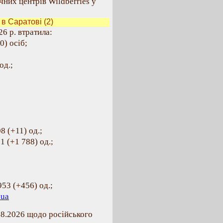
чних центрів Wildberries у
 Саратові (2)
6 р. втратила:
0) осіб;
од.;
8 (+11) од.;
 (+1 788) од.;
953 (+456) од.;
.ua
08.2026 щодо російського