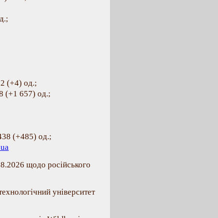
д.;
 (+4) од.;
 (+1 657) од.;
438 (+485) од.;
.ua
08.2026 щодо російського
технологічний університет