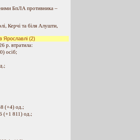
рними БпЛА противника –
лі, Керчі та біля Алушти,
 Ярославлі (2)
6 р. втратила:
0) осіб;
д.;
8 (+4) од.;
 (+1 811) од.;