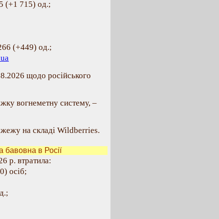
 (+1 715) од.;
266 (+449) од.;
.ua
08.2026 щодо російського
жку вогнеметну систему, –
жежу на складі Wildberries.
 бавовна в Росії
6 р. втратила:
0) осіб;
д.;