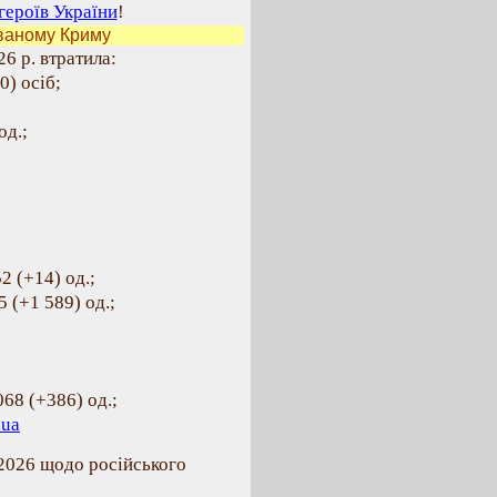
героїв України
!
ваному Криму
6 р. втратила:
0) осіб;
од.;
2 (+14) од.;
 (+1 589) од.;
068 (+386) од.;
.ua
.2026 щодо російського