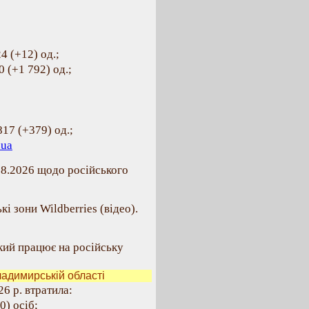
4 (+12) од.;
 (+1 792) од.;
817 (+379) од.;
.ua
08.2026 щодо російського
і зони Wildberries (відео).
кий працює на російську
адимирській області
6 р. втратила:
0) осіб;