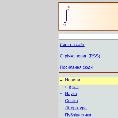
Лист на сайт
Стрічка новин (RSS)
Посилання сюди
–
Новини
+
Архів
+
Наука
+
Освіта
+
Література
+
Публіцистика