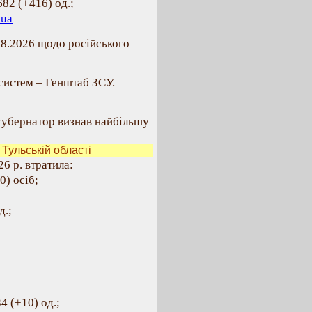
682 (+416) од.;
.ua
08.2026 щодо російського
систем – Генштаб ЗСУ.
 губернатор визнав найбільшу
Тульській області
6 р. втратила:
0) осіб;
д.;
4 (+10) од.;