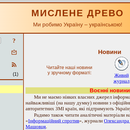
МИСЛЕНЕ ДРЕВО
Ми робимо Україну – українською!
?
Новини
Читайте наші новини
у зручному форматі:
(1)
Живий
журнал
Воєнні новини
Ми не маємо ніяких власних джерел інформа
найважливіші (на нашу думку) новини з офіційн
авторитетних ЗМІ країн, які підтримують Україн
Радимо також читати аналітичні матеріали н
«
Інформаційний спротив
», журнали
Олександра
Машовця
.