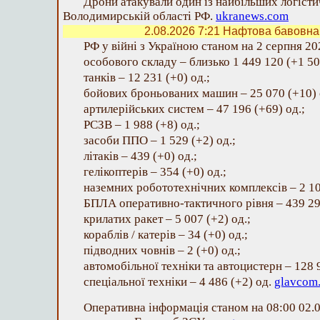
Дрони атакували один із найбільших логісти
Володимирській області РФ.
ukranews.com
2.08.2026 7:21
Нафтова бавовна в
РФ у війні з Україною станом на 2 серпня 202
особового складу – близько 1 449 120 (+1 50
танків – 12 231 (+0) од.;
бойових броньованих машин – 25 070 (+10) 
артилерійських систем – 47 196 (+69) од.;
РСЗВ – 1 988 (+8) од.;
засоби ППО – 1 529 (+2) од.;
літаків – 439 (+0) од.;
гелікоптерів – 354 (+0) од.;
наземних робототехнічних комплексів – 2 10
БПЛА оперативно-тактичного рівня – 439 291
крилатих ракет – 5 007 (+2) од.;
кораблів / катерів – 34 (+0) од.;
підводних човнів – 2 (+0) од.;
автомобільної техніки та автоцистерн – 128 
спеціальної техніки – 4 486 (+2) од.
glavcom
Оперативна інформація станом на 08:00 02.