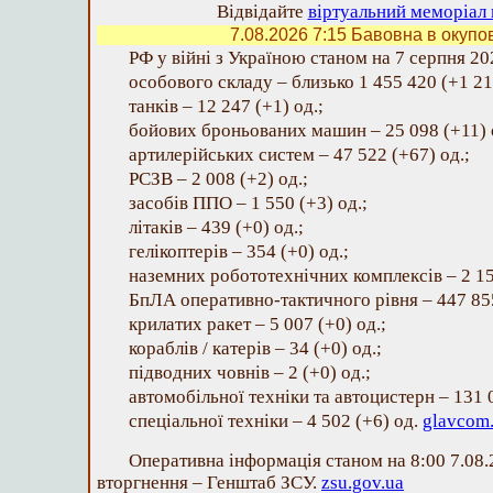
Відвідайте
віртуальний меморіал 
7.08.2026 7:15
Бавовна в окупо
РФ у війні з Україною станом на 7 серпня 202
особового складу – близько 1 455 420 (+1 21
танків – 12 247 (+1) од.;
бойових броньованих машин – 25 098 (+11) 
артилерійських систем – 47 522 (+67) од.;
РСЗВ – 2 008 (+2) од.;
засобів ППО – 1 550 (+3) од.;
літаків – 439 (+0) од.;
гелікоптерів – 354 (+0) од.;
наземних робототехнічних комплексів – 2 15
БпЛА оперативно-тактичного рівня – 447 855
крилатих ракет – 5 007 (+0) од.;
кораблів / катерів – 34 (+0) од.;
підводних човнів – 2 (+0) од.;
автомобільної техніки та автоцистерн – 131 
спеціальної техніки – 4 502 (+6) од.
glavcom
Оперативна інформація станом на 8:00 7.08
вторгнення – Генштаб ЗСУ.
zsu.gov.ua