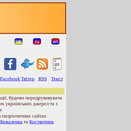
uk
ru
en
Facebook
Твітер
RSS
Текст
ції, будемо передруковувати
их українських джерел та з
у.
а патріотичних сайтах
 Коваленка
та
Костянтина