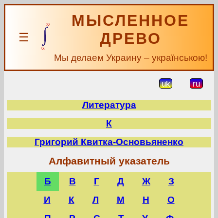
МЫСЛЕННОЕ
ДРЕВО
☰
Мы делаем Украину – українською!
uk
ru
Литература
К
Григорий Квитка-Основьяненко
Алфавитный указатель
Б
В
Г
Д
Ж
З
И
К
Л
М
Н
О