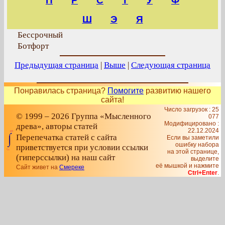
П
Р
С
Т
У
Ф
Ш
Э
Я
Бессрочный
Ботфорт
Предыдущая страница
|
Выше
|
Следующая страница
Понравилась страница?
Помогите
развитию нашего
сайта!
Число загрузок : 25
© 1999 – 2026 Группа «Мысленного
077
Модифицировано :
древа», авторы статей
22.12.2024
Перепечатка статей с сайта
Если вы заметили
ошибку набора
приветствуется при условии ссылки
на этой странице,
(гиперссылки) на наш сайт
выделите
её мышкой и нажмите
Сайт живет на
Смереке
Ctrl+Enter
.