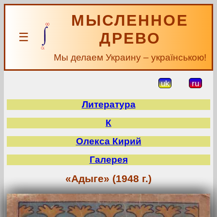
МЫСЛЕННОЕ
ДРЕВО
☰
Мы делаем Украину – українською!
uk
ru
Литература
К
Олекса Кирий
Галерея
«Адыге» (1948 г.)