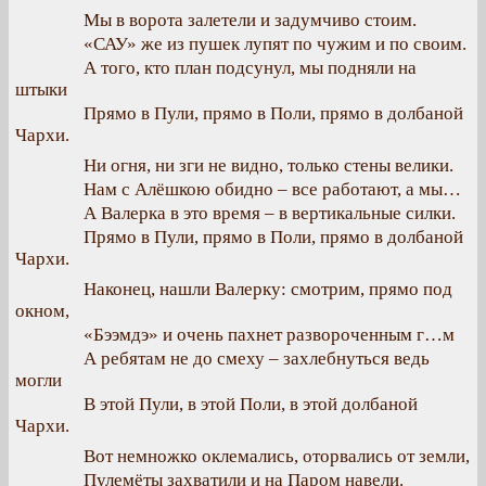
Мы в ворота залетели и задумчиво стоим.
«САУ» же из пушек лупят по чужим и по своим.
А того, кто план подсунул, мы подняли на
штыки
Прямо в Пули, прямо в Поли, прямо в долбаной
Чархи.
Ни огня, ни зги не видно, только стены велики.
Нам с Алёшкою обидно – все работают, а мы…
А Валерка в это время – в вертикальные силки.
Прямо в Пули, прямо в Поли, прямо в долбаной
Чархи.
Наконец, нашли Валерку: смотрим, прямо под
окном,
«Бээмдэ» и очень пахнет развороченным г…м
А ребятам не до смеху – захлебнуться ведь
могли
В этой Пули, в этой Поли, в этой долбаной
Чархи.
Вот немножко оклемались, оторвались от земли,
Пулемёты захватили и на Паром навели.