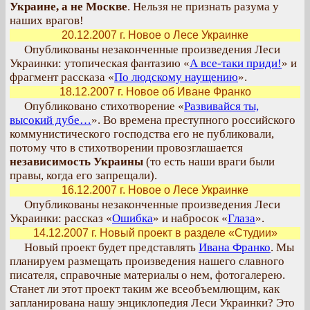
Украине, а не Москве
. Нельзя не признать разума у
наших врагов!
20.12.2007 г. Новое о Лесе Украинке
Опубликованы незаконченные произведения Леси
Украинки: утопическая фантазию «
А все-таки приди!
» и
фрагмент рассказа «
По людскому наущению
».
18.12.2007 г. Новое об Иване Франко
Опубликовано стихотворение «
Развивайся ты,
высокий дубе…
». Во времена преступного российского
коммунистического господства его не публиковали,
потому что в стихотворении провозглашается
независимость Украины
(то есть наши враги были
правы, когда его запрещали).
16.12.2007 г. Новое о Лесе Украинке
Опубликованы незаконченные произведения Леси
Украинки: рассказ «
Ошибка
» и набросок «
Глаза
».
14.12.2007 г. Новый проект в разделе «Студии»
Новый проект будет представлять
Ивана Франко
. Мы
планируем размещать произведения нашего славного
писателя, справочные материалы о нем, фотогалерею.
Станет ли этот проект таким же всеобъемлющим, как
запланирована нашу энциклопедия Леси Украинки? Это