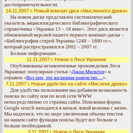
достопримечательности.
14.11.2007 г. Новый компакт-диск «Мысленного древа»
На новом диске представлен систематический
указатель энциклопедического библиографического
справочника «Украина 13 – 18 веке». Этот диск является
обновленной версией нашего первого компакт-диска –
«Библиография старой Украины 1240 – 1800 гг.»,
который распространялся в 2002 – 2007 гг.
Больше информации…
11.11.2007 г. Новое о Лесе Украинке
Опубликованы незаконченные произведения Леси
Украинки: популярная статья «
Джон Мильтон
» и
отрывок «
Вот оно, это желанная равенство…
».
7.11.2007 г. Новая удобство на сайте «Мислене древо»
Для удобства пользования мы добавили возможность
поиска по сайту или по всей сети WWW
непосредственно со страниц сайта. Поисковая форма
Google search находится в начале левой колонки с меню.
Мы надеемся, что по мере увеличения объема текстов
на нашем сайте функция поиска будет все больше и
больше необходимой.
3.11.2007 г. Новое о Лесе Украинке