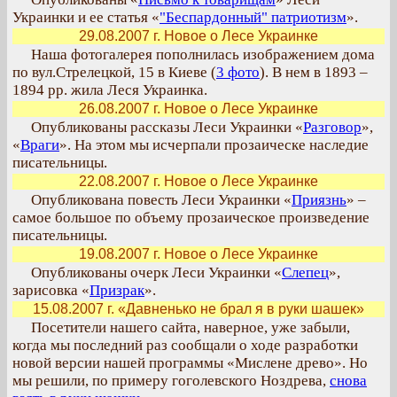
Украинки и ее статья «
"Беспардонный" патриотизм
».
29.08.2007 г. Новое о Лесе Украинке
Наша фотогалерея пополнилась изображением дома
по вул.Стрелецкой, 15 в Киеве (
3 фото
). В нем в 1893 –
1894 рр. жила Леся Украинка.
26.08.2007 г. Новое о Лесе Украинке
Опубликованы рассказы Леси Украинки «
Разговор
»,
«
Враги
». На этом мы исчерпали прозаическе наследие
писательницы.
22.08.2007 г. Новое о Лесе Украинке
Опубликована повесть Леси Украинки «
Приязнь
» –
самое большое по объему прозаическое произведение
писательницы.
19.08.2007 г. Новое о Лесе Украинке
Опубликованы очерк Леси Украинки «
Слепец
»,
зарисовка «
Призрак
».
15.08.2007 г. «Давненько не брал я в руки шашек»
Посетители нашего сайта, наверное, уже забыли,
когда мы последний раз сообщали о ходе разработки
новой версии нашей программы «Мислене древо». Но
мы решили, по примеру гоголевского Ноздрева,
снова