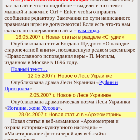
нас на сайте что-то подобное – выделите этот текст
мышкой и нажмите Ctrl + Enter, чтобы отправить
сообщение редактору. Замечания по сути написанного
правилами игры не допускаются! Если есть что-то нам
сказать по содержанию сайта –
вам сюда
.
16.05.2007 г. Новая статья в разделе «Студии»
Опубликована статья Богдана Щедрого «О находке
старопечатной книги», посвященную редком экземпляре
«Православного исповедания веры» П. Могилы,
изданном в Москве в 1696 году.
Полный текст…
12.05.2007 г. Новое о Лесе Украинке
Опубликована драма Леси Украинки «
Руфин и
Присцилла
».
2.05.2007 г. Новое о Лесе Украинке
Опубликована драматическая поэма Леси Украинки
«
Иоганна, жена Хусова
».
28.04.2007 г. Новая статья в «Археометрии»
Новая статья в веб-альманахе «Археометрия и
охрана историко-культурного наследия» –
«Макетирование фотогалерей для веб-сайта
заповедника».