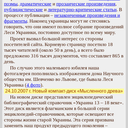
поэмы
,
драматические
и
прозаические произведения
,
публицистические
и
литературно-критические статьи
. В
процессе публикации –
незаконченные произведения и
фрагменты
. Наконец украинцы могут не стесняясь
говорить, что они имеют полное собрание произведений
Леси Украинки, постоянно доступное по всему миру.
Проект вызвал большой интерес со стороны
посетителей сайта. Корневую страницу посетило 18
тысяч читателей (около 50 в день), а всего было
предложено 316 тысяч документов, что составляет 865 в
день.
По случаю этого маленького юбилея наша
фотогалерея пополнилась изображением дома Научного
общества им. Шевченко во Львове, где бывала Леся
Украинка (
4 фото
).
24.10.2007 г. Новый компакт-диск «Мысленного древа»
На новом диске представлен энциклопедический
библиографический справочник «Украина 13 – 18 веке».
Этот диск является флагманским в большой серии
энциклопедий-справочников, которые освещают все
стороны жизни старой Украины. Эта серия призвана
заменить наш продукт предыдущего поколения –