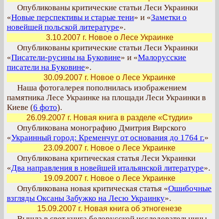
Опубликованы критические статьи Леси Украинки
«
Новые перспективы и старые тени
» и «
Заметки о
новейшей польской литературе
».
3.10.2007 г. Новое о Лесе Украинке
Опубликованы критические статьи Леси Украинки
«
Писатели-русины на Буковине
» и «
Малорусские
писатели на Буковине
».
30.09.2007 г. Новое о Лесе Украинке
Наша фотогалерея пополнилась изображением
памятника Лесе Украинке на площади Леси Украинки в
Киеве (
6 фото
).
26.09.2007 г. Новая книга в разделе «Студии»
Опубликована монографию Дмитрия Вирского
«
Украинный город: Кременчуг от основания до 1764 г.
»
23.09.2007 г. Новое о Лесе Украинке
Опубликована критическая статья Леси Украинки
«
Два направления в новейшей итальянской литературе
».
19.09.2007 г. Новое о Лесе Украинке
Опубликована новая критическая статья «
Ошибочные
взгляды Оксаны Забужко на Лесю Украинку
».
15.09.2007 г. Новая книга об этногенезе
Вышла в свет книга белорусской исследовательницы