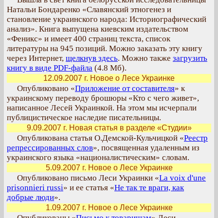
Натальи Бондаренко «Славянский этногенез и
становление украинского народа: Историографический
анализ». Книга выпущена киевским издательством
«Феникс» и имеет 400 страниц текста, список
литературы на 945 позиций. Можно заказать эту книгу
через Интернет,
щелкнув здесь
. Можно также
загрузить
книгу в виде PDF-файла
(4.8 Мб).
12.09.2007 г. Новое о Лесе Украинке
Опубликовано «
Приложение от составителя
» к
украинскому переводу брошюры «Кто с чего живет»,
написанное Лесей Украинкой. На этом мы исчерпали
публицистическое наследие писательницы.
9.09.2007 г. Новая статья в разделе «Студии»
Опубликована статья О.Демской-Кульчицкой «
Реестр
репрессированных слов
», посвященная удаленным из
украинского языка «националистическим» словам.
5.09.2007 г. Новое о Лесе Украинке
Опубликовано письмо Леси Украинки «
La voix d'une
prisonnieri russi
» и ее статья «
Не так те враги, как
добрые люди
».
1.09.2007 г. Новое о Лесе Украинке
Опубликованы «
Письмо к товарищам
» Леси