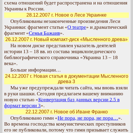
схема отношений будет распространена и на отношения
Украины к России.
28.12.2007 г. Новое о Лесе Украинке
Опубликованы незаконченные произведения Леси
Украинки: фрагмент статьи «
О театре
» и драматический
фрагмент «
Семья Бажаив
».
26.12.2007 г. Новый компакт-диск «Мысленного древа»
На новом диске представлен указатель деятелей
истории 13 – 18 вв. из состава энциклопедического
библиографического справочника «Украина 13 – 18
века».
Больше информации…
24.12.2007 г. Новая статья в документации Мысленного
древа 3
Мы уже предупреждали читать сайта, мы вновь взяли
в руки шашки. Сегодня предлагаем вашему вниманию
новую статью «
Конвертация баз данных версии 2.5 в
формат версии 3
».
22.12.2007 г. Новое об Иване Франко
Опубликовано гимн «
Не пора, не пора, не пора…
».
Во времена господства комунистических преступников
его не публиковали, потому что гимн призывает служить