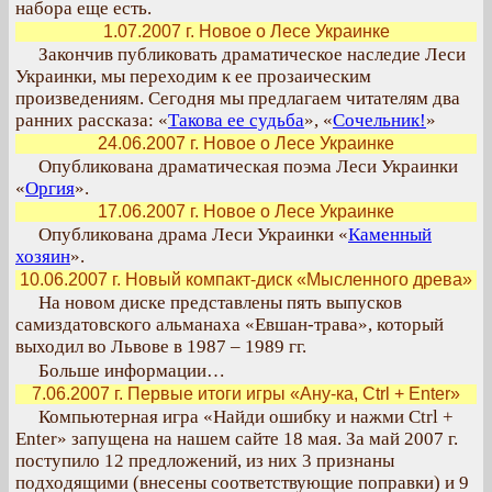
набора еще есть.
1.07.2007 г. Новое о Лесе Украинке
Закончив публиковать драматическое наследие Леси
Украинки, мы переходим к ее прозаическим
произведениям. Сегодня мы предлагаем читателям два
ранних рассказа: «
Такова ее судьба
», «
Сочельник!
»
24.06.2007 г. Новое о Лесе Украинке
Опубликована драматическая поэма Леси Украинки
«
Оргия
».
17.06.2007 г. Новое о Лесе Украинке
Опубликована драма Леси Украинки «
Каменный
хозяин
».
10.06.2007 г. Новый компакт-диск «Мысленного древа»
На новом диске представлены пять выпусков
самиздатовского альманаха «Евшан-трава», который
выходил во Львове в 1987 – 1989 гг.
Больше информации…
7.06.2007 г. Первые итоги игры «Ану-ка, Ctrl + Enter»
Компьютерная игра «Найди ошибку и нажми Ctrl +
Enter» запущена на нашем сайте 18 мая. За май 2007 г.
поступило 12 предложений, из них 3 признаны
подходящими (внесены соответствующие поправки) и 9