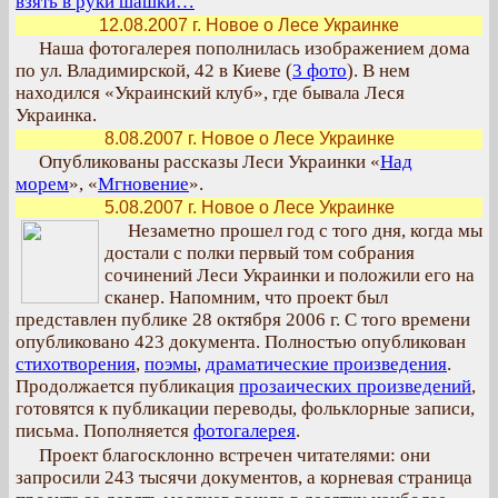
взять в руки шашки…
12.08.2007 г. Новое о Лесе Украинке
Наша фотогалерея пополнилась изображением дома
по ул. Владимирской, 42 в Киеве (
3 фото
). В нем
находился «Украинский клуб», где бывала Леся
Украинка.
8.08.2007 г. Новое о Лесе Украинке
Опубликованы рассказы Леси Украинки «
Над
морем
», «
Мгновение
».
5.08.2007 г. Новое о Лесе Украинке
Незаметно прошел год с того дня, когда мы
достали с полки первый том собрания
сочинений Леси Украинки и положили его на
сканер. Напомним, что проект был
представлен публике 28 октября 2006 г. С того времени
опубликовано 423 документа. Полностью опубликован
стихотворения
,
поэмы
,
драматические произведения
.
Продолжается публикация
прозаических произведений
,
готовятся к публикации переводы, фольклорные записи,
письма. Пополняется
фотогалерея
.
Проект благосклонно встречен читателями: они
запросили 243 тысячи документов, а корневая страница