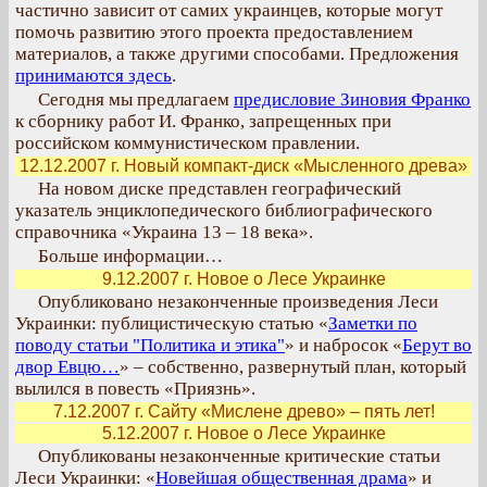
частично зависит от самих украинцев, которые могут
помочь развитию этого проекта предоставлением
материалов, а также другими способами. Предложения
принимаются здесь
.
Сегодня мы предлагаем
предисловие Зиновия Франко
к сборнику работ И. Франко, запрещенных при
российском коммунистическом правлении.
12.12.2007 г. Новый компакт-диск «Мысленного древа»
На новом диске представлен географический
указатель энциклопедического библиографического
справочника «Украина 13 – 18 века».
Больше информации…
9.12.2007 г. Новое о Лесе Украинке
Опубликовано незаконченные произведения Леси
Украинки: публицистическую статью «
Заметки по
поводу статьи "Политика и этика"
» и набросок «
Берут во
двор Евцю…
» – собственно, развернутый план, который
вылился в повесть «Приязнь».
7.12.2007 г. Сайту «Мислене древо» – пять лет!
5.12.2007 г. Новое о Лесе Украинке
Опубликованы незаконченные критические статьи
Леси Украинки: «
Новейшая общественная драма
» и