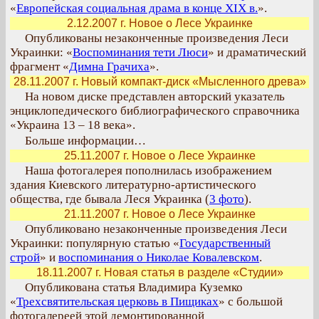
«
Европейская социальная драма в конце XIX в.
».
2.12.2007 г. Новое о Лесе Украинке
Опубликованы незаконченные произведения Леси
Украинки: «
Воспоминания тети Люси
» и драматический
фрагмент «
Димна Грачиха
».
28.11.2007 г. Новый компакт-диск «Мысленного древа»
На новом диске представлен авторский указатель
энциклопедического библиографического справочника
«Украина 13 – 18 века».
Больше информации…
25.11.2007 г. Новое о Лесе Украинке
Наша фотогалерея пополнилась изображением
здания Киевского литературно-артистического
общества, где бывала Леся Украинка (
3 фото
).
21.11.2007 г. Новое о Лесе Украинке
Опубликовано незаконченные произведения Леси
Украинки: популярную статью «
Государственный
строй
» и
воспоминания о Николае Ковалевском
.
18.11.2007 г. Новая статья в разделе «Студии»
Опубликована статья Владимира Куземко
«
Трехсвятительская церковь в Пищиках
» с большой
фотогалереей этой демонтированной