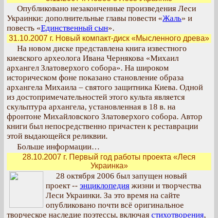
Опубликовано незаконченные произведения Леси
Украинки: дополнительные главы повести «
Жаль
» и
повесть «
Единственный сын
».
31.10.2007 г. Новый компакт-диск «Мысленного древа»
На новом диске представлена книга известного
киевского археолога Ивана Чернякова «Михаил
архангел Златоверхого собора». На широком
историческом фоне показано становление образа
архангела Михаила – святого защитника Киева. Одной
из достопримечательностей этого культа является
скульптура архангела, установленная в 18 в. на
фронтоне Михайловского Златоверхого собора. Автор
книги был непосредственно причастен к реставрации
этой выдающейся реликвии.
Больше информации…
28.10.2007 г. Первый год работы проекта «Леся
Украинка»
28 октября 2006 был запущен новый
проект --
энциклопедия
жизни и творчества
Леси Украинки. За это время на сайте
опубликовано почти всё оригинальное
творческое наследие поэтессы, включая
стихотворения
,