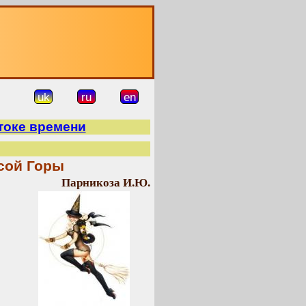
О
uk
ru
en
токе времени
сой Горы
Парникоза И.Ю.