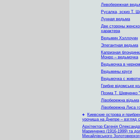
Левобережная ведь
Русалка, эскиз Т. Ш
Лунная ведьма
Две стороны женско
характера
Ведьмин Хэллоуин
Элегантная ведьма
Капризная блондин
Монро – ведьмочка
Ведьмочка в черно
Ведьмины круги
Ведьмочка с живот
Грибне відомське ко
Поэма Т. Шевченко 
Лівобережна відьма
Лівобережна Лиса г
+
Киевские острова и прибр
урочища на Днепре – взгляд с
Архітектор Євгенія Олександр
Маринченко (1916-1999) та до
Михайлівського Золотоверхог