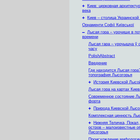
+
Киев: церковная архитектур
века
+
Киев – столица Украинской
Орнаменти Софії Київської
–
Лысая гора – урочище в по
времени
Лысая гара – урочышча ў 
часу
PolishAbstract
Введение
Где находится Лысая гора
топография Лысогорья
+
История Киевской Лысо
Лысая гора на картах Киев
Современное состояние Л
форта
+
Природа Киевской Лысо
Комплексная ценность Лы
+
Нижняя Теличка, Покал
остров – малоизвестные о
Лисогорья
Происхождение мифологич