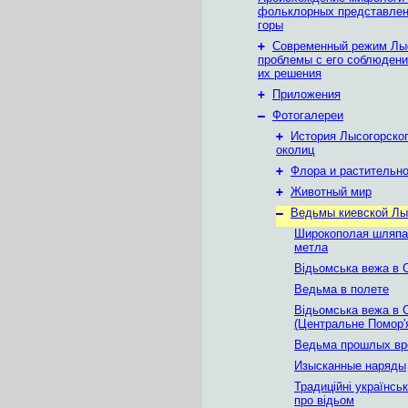
фольклорных представлен
горы
+
Современный режим Лыс
проблемы с его соблюдени
их решения
+
Приложения
–
Фотогалереи
+
История Лысогорског
околиц
+
Флора и растительн
+
Животный мир
–
Ведьмы киевской Лы
Широкополая шляпа
метла
Відьомська вежа в 
Ведьма в полете
Відьомська вежа в 
(Центральне Помор'
Ведьма прошлых вр
Изысканные наряды
Традиційні українсь
про відьом