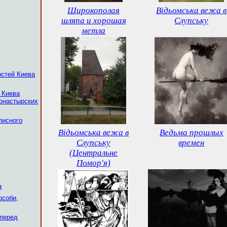
Широкополая
Відьомська вежа в
шляпа и хорошая
Слупську
метла
остей Киева
 Киева
монастырских
писного
Відьомська вежа в
Ведьма прошлых
Слупську
времен
(Центральне
Помор'я)
а
особи,
 перед