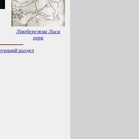
Лівобережна Лиса
гора
дующий раздел