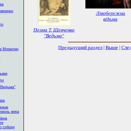
ма
евченко
Лівобережна
відьма
го
Поэма Т. Шевченко
"Ведьма"
Предыдущий раздел
|
Выше
|
Сле
ка Мэрилин
м
ными
ло
"Ведьма"
ора
ежные
квозь века
івна
ля
о собору