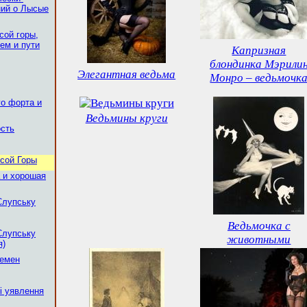
ий о Лысые
ой горы,
ем и пути
Капризная
блондинка Мэрили
Элегантная ведьма
Монро – ведьмочк
о форта и
Ведьмины круги
ость
сой Горы
 и хорошая
Слупську
Ведьмочка с
Слупську
животными
я)
емен
кі уявлення