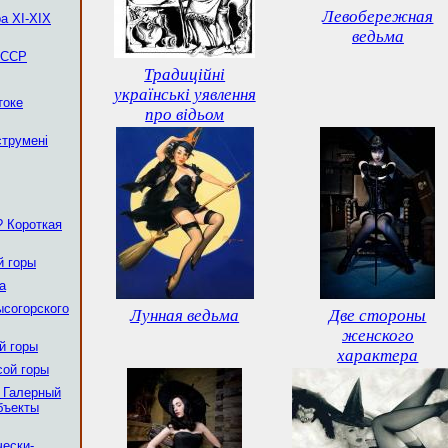
Левобережная
а XI-XIX
ведьма
 ССР
Традиційні
українські уявлення
токе
про відьом
струмені
? Короткая
й горы
а
ысогорского
Лунная ведьма
Две стороны
женского
й горы
характера
сой горы
, Галерный
бъекты
ески-