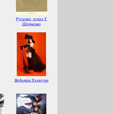
Русалка, эскиз Т.
Шевченко
Ведьмин Хэллоуин