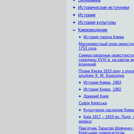
Экономика
+
Исторические источники
+
История
+
История культуры
–
Киевоведение
+
История города Киева
Малоизвестный план окрестн
1753 года
Северо-западные окрестности
середины XVIII в. на картах 
владений
Плани Києва 1810 року з руко
альбому К. М. Бороздіна
+
История Киева, 1963
+
История Киева, 1982
+
Древний Киев
Софія Київська
+
Культурное наследие Киев
+
Київ 1917 – 1919 рр. Події, 
адреси
Пам’ятник Тарасові Шевченку
Київським університетом