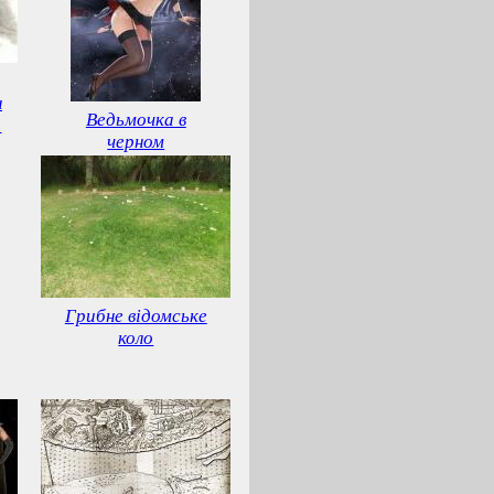
н
Ведьмочка в
а
черном
Грибне відомське
коло