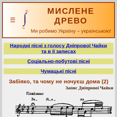
МИСЛЕНЕ
ДРЕВО
☰
Ми робимо Україну – українською!
Народні пісні з голосу Дніпрової Чайки
та в її записах
Соціально-побутові пісні
Чумацькі пісні
Забіяко, та чому не ночуєш дома (2)
Запис Дніпрової Чайки