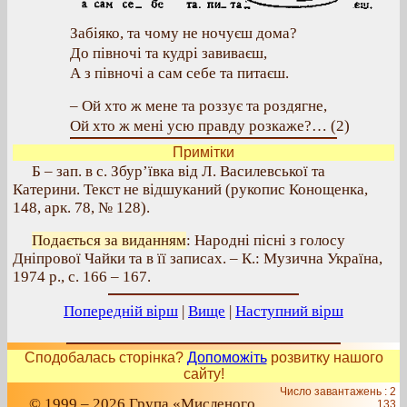
Забіяко, та чому не ночуєш дома?
До півночі та кудрі завиваєш,
А з півночі а сам себе та питаєш.
– Ой хто ж мене та роззує та роздягне,
Ой хто ж мені усю правду розкаже?… (2)
Примітки
Б – зап. в с. Збур’ївка від Л. Василевської та
Катерини. Текст не відшуканий (рукопис Конощенка,
148, арк. 78, № 128).
Подається за виданням
: Народні пісні з голосу
Дніпрової Чайки та в її записах. – К.: Музична Україна,
1974 р., с. 166 – 167.
Попередній вірш
|
Вище
|
Наступний вірш
Сподобалась сторінка?
Допоможіть
розвитку нашого
сайту!
Число завантажень : 2
© 1999 – 2026 Група «Мисленого
133