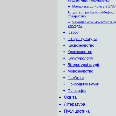
студіях Лідії Пономаренко
+
Мандрівка до Криму в 1786 
Слідство про Кирило-Мефодії
товариство
+
Чечелівський монастир в д
спогадах
+
Історія
+
Історія культури
+
Києвознавство
+
Краєзнавство
+
Культурологія
+
Літературні студії
+
Мовознавство
+
Пам’ятки
+
Природничі науки
+
Філософія
+
Освіта
+
Література
+
Публіцистика