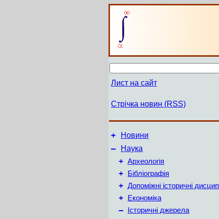
Лист на сайт
Стрічка новин (RSS)
+
Новини
–
Наука
+
Археологія
+
Бібліографія
+
Допоміжні історичні дисцип
+
Економіка
–
Історичні джерела