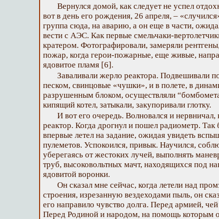
Вернулся домой, как следует не успел отдохн
вот в день его рождения, 26 апреля, – «случилс
группа сюда, на аварию, а он еще в части, ожид
вести с АЭС. Как первые смельчаки-вертолетчи
кратером. Фотографировали, замеряли рентгены,
пожар, когда герои-пожарные, еще живые, напр
ядовитое пламя [6].
Заваливали жерло реактора. Подвешивали п
песком, свинцовые «чушки», и в полете, в динам
разрушенным блоком, осуществляли “бомбомета
кипящий котел, затыкали, закупоривали глотку.
И вот его очередь. Волновался и нервничал,
реактор. Когда дрогнул и пошел радиометр. Так 
впервые летел на задание, ожидая увидеть вспы
пулеметов. Успокоился, привык. Научился, собл
уберегаясь от жестоких лучей, выполнять мане
труб, высоковольтных мачт, находящихся под на
ядовитой воронки.
Он сказал мне сейчас, когда летели над пром
строения, изрезанную вездеходами пыль, он сказ
его направило чувство долга. Перед армией, чей
Перед Родиной и народом, на помощь которым о