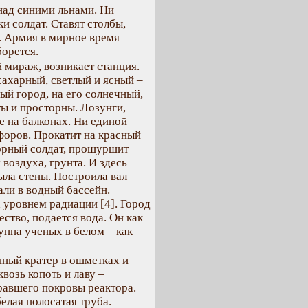
над синими льнами. Ни
и солдат. Ставят столбы,
. Армия в мирное время
борется.
 мираж, возникает станция.
сахарный, светлый и ясный –
ый город, на его солнечный,
ты и просторны. Лозунги,
е на балконах. Ни единой
форов. Прокатит на красный
орный солдат, прошуршит
воздуха, грунта. И здесь
ыла стены. Построила вал
али в водный бассейн.
 уровнем радиации [4]. Город
ество, подается вода. Он как
уппа ученых в белом – как
нный кратер в ошметках и
возь копоть и лаву –
равшего покровы реактора.
елая полосатая труба.