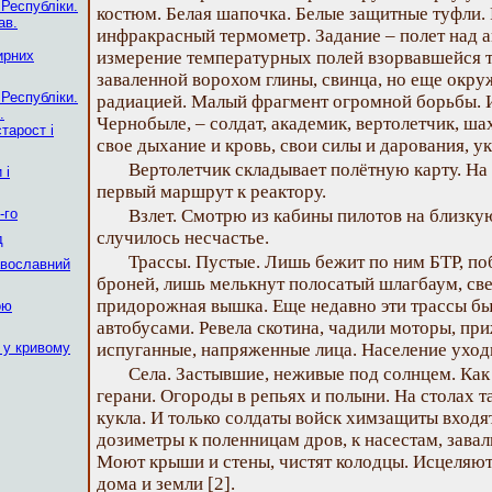
 Республіки.
костюм. Белая шапочка. Белые защитные туфли. 
ав.
инфракрасный термометр. Задание – полет над 
ирних
измерение температурных полей взорвавшейся т
заваленной ворохом глины, свинца, но еще окр
 Республіки.
радиацией. Малый фрагмент огромной борьбы. И 
.
Чернобыле, – солдат, академик, вертолетчик, шах
тарост і
свое дыхание и кровь, свои силы и дарования, у
Вертолетчик складывает полётную карту. На 
 і
первый маршрут к реактору.
-го
Взлет. Смотрю из кабины пилотов на близку
случилось несчастье.
д
Трассы. Пустые. Лишь бежит по ним БТР, п
авославний
броней, лишь мелькнут полосатый шлагбаум, св
придорожная вышка. Еще недавно эти трассы бы
ою
автобусами. Ревела скотина, чадили моторы, пр
 у кривому
испуганные, напряженные лица. Население уходи
Села. Застывшие, неживые под солнцем. Как
герани. Огороды в репьях и полыни. На столах 
кукла. И только солдаты войск химзащиты входя
дозиметры к поленницам дров, к насестам, завал
Моют крыши и стены, чистят колодцы. Исцеляют
дома и земли [2].