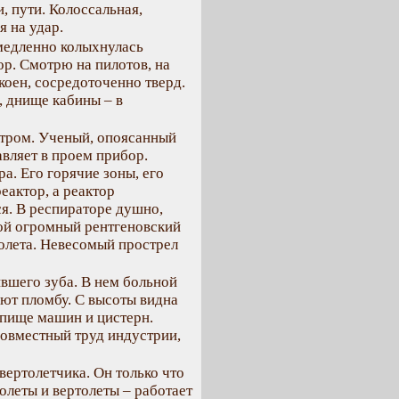
, пути. Колоссальная,
я на удар.
медленно колыхнулась
ор. Смотрю на пилотов, на
коен, сосредоточенно тверд.
, днище кабины – в
етром. Ученый, опоясанный
авляет в проем прибор.
а. Его горячие зоны, его
еактор, а реактор
я. В респираторе душно,
вой огромный рентгеновский
олета. Невесомый прострел
ившего зуба. В нем больной
вают пломбу. С высоты видна
опище машин и цистерн.
совместный труд индустрии,
ертолетчика. Он только что
олеты и вертолеты – работает