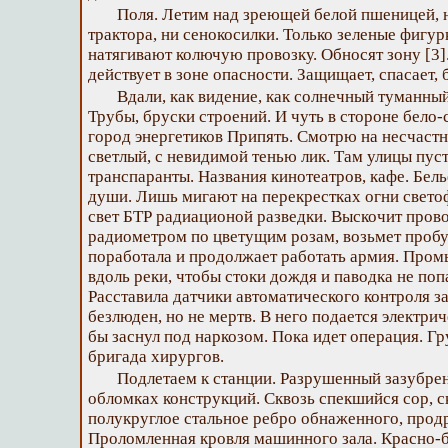
Поля. Летим над зреющей белой пшеницей, 
трактора, ни сенокосилки. Только зеленые фигурк
натягивают колючую провозку. Обносят зону [3]
действует в зоне опасности. Защищает, спасает, 
Вдали, как видение, как солнечный туманный
Трубы, бруски строений. И чуть в стороне бело-
город энергетиков Припять. Смотрю на несчастн
светлый, с невидимой тенью лик. Там улицы пус
транспаранты. Названия кинотеатров, кафе. Бель
души. Лишь мигают на перекрестках огни свето
свет БТР радиационой разведки. Выскочит пров
радиометром по цветущим розам, возьмет пробу 
поработала и продолжает работать армия. Пром
вдоль реки, чтобы стоки дождя и паводка не поп
Расставила датчики автоматического контроля за
безлюден, но не мертв. В него подается электрич
бы заснул под наркозом. Пока идет операция. Гр
бригада хирургов.
Подлетаем к станции. Разрушенный зазубре
обломках конструкций. Сквозь спекшийся сор, ск
полукруглое стальное ребро обнаженного, прод
Проломленная кровля машинного зала. Красно-б