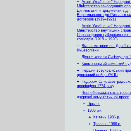
+
Архів Української Народної
Міністерство закордонних спр
Дипломатичні документи від
Версальського до Ризького м
договорів (1919–1921)
+
Архів Української Народної
Міністерство внутрішніх справ
Справоздання губерніяльних с
комісарів (1918 – 1920)
+
Вільні матроси сіл Дереївки
Куцеволівки
+
Діяння короля Сигізмунда 1
+
Кременецький земський су
+
Перший всеукраїнський пр
церковний собор УАПЦ
+
Подорож Єлисаветградськ
провінцією 1774 року
–
Чорнобильська катастрофа
дзеркалі комуністичної преси
+
Пролог
–
1986 рік
+
Квітень 1986 р.
+
Травень 1986 р.
–
Червень 1986 р.