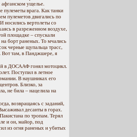
м афганском ущелье.
 пулеметы врага. Как танки
ем пулеметов двигались по
И носились вертолеты со
хаясь в разреженном воздухе,
ой площадке – спускали
 на борт раненых. То мчались
есок черные щупальца трасс,
Вот там, в Панджшере, я
кой в ДОСААФ гонял мотоцикл.
олет. Поступил в летное
рмании. В наушниках его
ентров. Близко, за
ла, не била – нацелила на
огда, возвращаясь с заданий,
Высаживал десанты в горах.
Пакистана по тропам. Терял
ле и он, майор, под
ил из огня раненых и убитых