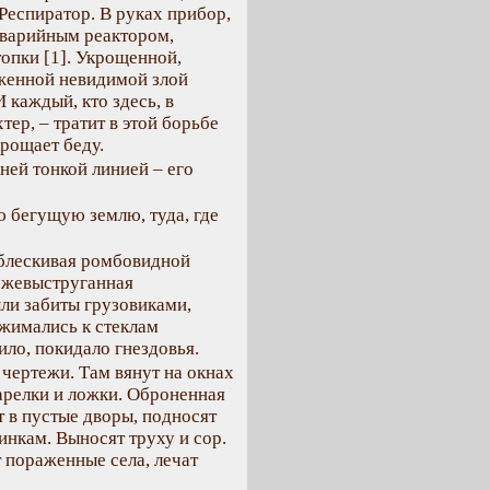
Респиратор. В руках прибор,
аварийным реактором,
опки [1]. Укрощенной,
уженной невидимой злой
каждый, кто здесь, в
тер, – тратит в этой борьбе
крощает беду.
ней тонкой линией – его
ю бегущую землю, туда, где
облескивая ромбовидной
ежевыструганная
ли забиты грузовиками,
ижимались к стеклам
ло, покидало гнездовья.
 чертежи. Там вянут на окнах
тарелки и ложки. Оброненная
т в пустые дворы, подносят
инкам. Выносят труху и сор.
 пораженные села, лечат