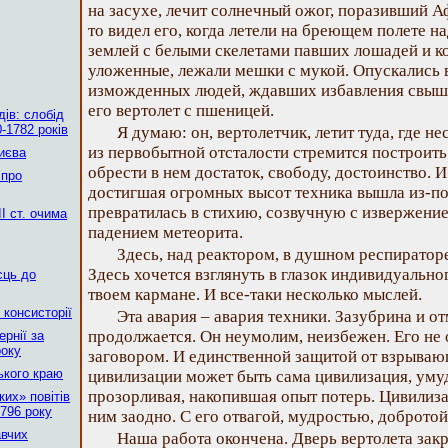
на засухе, лечит солнечный ожог, поразивший Аф
то видел его, когда летели на бреющем полете н
землей с белыми скелетами павших лошадей и ко
уложенные, лежали мешки с мукой. Опускались 
изможденных людей, ждавших избавления свыше
его вертолет с пшеницей.
ів: слобід
-1782 років
Я думаю: он, вертолетчик, летит туда, где не
из первобытной отсталости стремится построить
Києва
обрести в нем достаток, свободу, достоинство. И
 про
достигшая огромных высот техника вышла из-по
превратилась в стихию, созвучную с извержением
І ст. очима
падением метеорита.
Здесь, над реактором, в душном респиратор
Здесь хочется взглянуть в глазок индивидуально
сць до
твоем кармане. И все-таки несколько мыслей.
 консисторії
Эта авария – авария техники. Зазубрина и от
продолжается. Он неумолим, неизбежен. Его не 
рнії за
року
заговором. И единственной защитой от взрываю
ького краю
цивилизации может быть сама цивилизация, уму
прозорливая, накопившая опыт потерь. Цивилизац
их» повітів
796 року
ним заодно. С его отвагой, мудростью, добротой
авчих
Наша работа окончена. Дверь вертолета закр