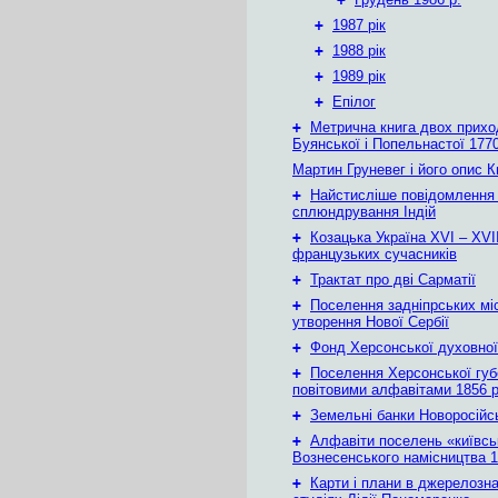
+
1987 рік
+
1988 рік
+
1989 рік
+
Епілог
+
Метрична книга двох приход
Буянської і Попельнастої 1770
Мартин Груневег і його опис 
+
Найстисліше повідомлення
сплюндрування Індій
+
Козацька Україна ХVІ – ХVІІ
французьких сучасників
+
Трактат про дві Сарматії
+
Поселення задніпрських мі
утворення Нової Сербії
+
Фонд Херсонської духовної
+
Поселення Херсонської губе
повітовими алфавітами 1856 
+
Земельні банки Новоросійс
+
Алфавіти поселень «київськ
Вознесенського намісництва 1
+
Карти і плани в джерелозн