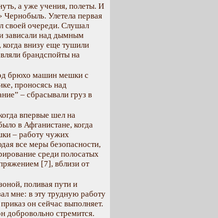
уть, а уже учения, полеты. И
я» Чернобыль. Улетела первая
ал своей очереди. Слушал
ки зависали над дымным
 когда внизу еще тушили
авляли брандспойты на
од брюхо машин мешки с
ике, проносясь над
ние” – сбрасывали груз в
 когда впервые шел на
было в Афганистане, когда
шки – работу чужих
юдая все меры безопасности,
врирование среди полосатых
пряжением [7], вблизи от
зоной, поливая пути и
ал мне: в эту трудную работу
 приказ он сейчас выполняет.
н добровольно стремится.