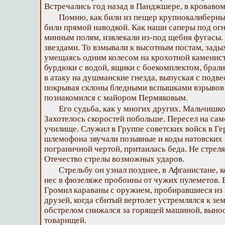
Встречались год назад в Панджшере, в кроваво
Помню, как били из пещер крупнокалиберные
били прямой наводкой. Как наши саперы под огн
минным полям, извлекали из-под щебня фугасы. 
звездами. То взмывали к высотным постам, зады
умещаясь одним колесом на крохотной каменист
бурдюки с водой, ящики с боекомплектом, брали
в атаку на душманские гнезда, выпуская с подв
покрывая склоны бледными вспышками взрывов. 
познакомился с майором Пермяковым.
Его судьба, как у многих других. Мальчиш
Захотелось скоростей побольше. Пересел на сам
училище. Служил в Группе советских войск в Ге
шлемофона звучали позывные и коды натовских ц
пограничной чертой, притаилась беда. Не стреля
Отечество стрелы возможных ударов.
Стрельбу он узнал позднее, в Афганистане, к
нес в фюзеляже пробоины от чужих пулеметов. 
Громил караваны с оружием, пробиравшиеся из 
друзей, когда сбитый вертолет устремлялся к зем
обстрелом снижался за горящей машиной, вынос
товарищей.