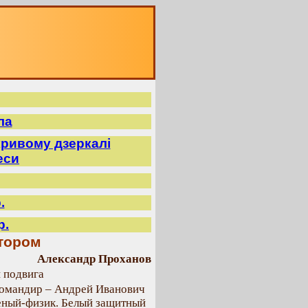
ла
ривому дзеркалі
еси
.
р.
ктором
Александр Проханов
 подвига
Командир – Андрей Иванович
ченый-физик. Белый защитный