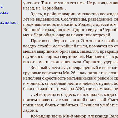
ученого. Так и не узнал его имя. Не разглядел л
р.
назад, на Чернобыль…
вське
Здесь, в районе аварии, множество неожида
лет не видавшиеся. Сослуживцы, разведенные с
окументах і
прожившие порознь жизни. Уралец с одесситом.
Военный с гражданским. Дорога ведут в Чернобы
меня Чернобыль одарил нечаянной встречей.
Прогноз на бурю и ветер. Это значит: в райо
воздух столбы мельчайшей пыли, помчатся по ст
мешая аварийным бригадам, замедляя, прекращая
случилось – приказ вертолетам. Направиться в 
высоты места скопления пыли. Скрепить, удержат
Зеленый у леса луг, превращенный в вертол
грузовые вертолеты Ми-26 – как пятнистые слоны
наполняя окрестность металлическим ревом и с
и мощный, способный нести в небесах пушки, б
баки с жидкостью туда, на АЭС, где возможна пе
…Я встретил его здесь, на площадке, когда 
приземлившегося с многолапой подвеской. Смот
признавая, боясь ошибиться. Начинали улыбатьс
ладони.
Командир звена Ми-8 майор Александр Вал