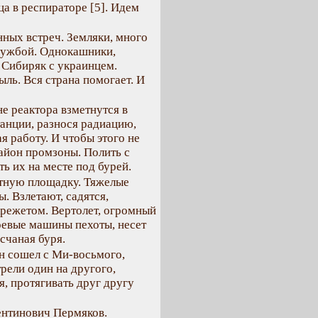
ица в респираторе [5]. Идем
нных встреч. Земляки, много
лужбой. Однокашники,
 Сибиряк с украинцем.
ль. Вся страна помогает. И
не реактора взметнутся в
анции, разнося радиацию,
 работу. И чтобы этого не
район промзоны. Полить с
ь их на месте под бурей.
етную площадку. Тяжелые
. Взлетают, садятся,
крежетом. Вертолет, огромный
оевые машины пехоты, несет
счаная буря.
он сошел с Ми-восьмого,
рели один на другого,
я, протягивать друг другу
ентинович Пермяков.