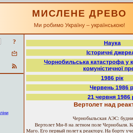
МИСЛЕНЕ ДРЕВО
Ми робимо Україну – українською!
?
Наука
Історичні джере
Чорнобильська катастрофа у к
комуністичної пр
1986 рік
Червень 1986 р
21 червня 1986 
Вертолет над реа
ліни
Чернобыльская АЭС: будни
Вертолет Ми-8 на летном поле Чернобыля. 
Маго. Его первый полет к реактору. На борту у