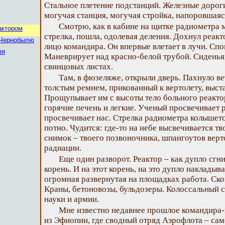
Стальное плетение подстанций. Железные дороги
могучая станция, могучая стройка, напоровшаяс
Смотрю, как в кабине на щитке радиометра 
актором
стрелка, пошла, одолевая деления. Дохнул реакт
 Чернобылю
лицо командира. Он впервые влетает в лучи. Спо
ля
Маневрирует над красно-белой трубой. Сиденья
свинцовых листах.
Там, в фюзеляже, открыли дверь. Пахнуло в
толстым ремнем, прикованный к вертолету, выст
Прощупывает им с высоты тело больного реактор
горячие печень и легкие. Ученый просвечивает р
просвечивает нас. Стрелка радиометра колышетс
потно. Чудится: где-то на небе высвечивается т
снимок – твоего позвоночника, шпангоутов верт
радиации.
Еще один разворот. Реактор – как дупло сгн
корень. И на этот корень, на это дупло наклады
огромная развернутая на площадках работа. Ск
Краны, бетоновозы, бульдозеры. Колоссальный 
науки и армии.
Мне известно недавнее прошлое командира-в
из Эфиопии, где сводный отряд Аэрофлота – сам