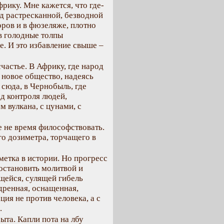
рику. Мне кажется, что где-
ад растресканной, безводной
ров и в фюзеляже, плотно
в голодные толпы
. И это избавление свыше –
счастье. В Африку, где народ
 новое общество, надеясь
 сюда, в Чернобыль, где
д контроля людей,
 вулкана, с цунами, с
е не время философствовать.
го дозиметра, торчащего в
метка в истории. Но прогресс
остановить молитвой и
щейся, сулящей гибель
дренная, оснащенная,
ия не против человека, а с
.
ыта. Капли пота на лбу