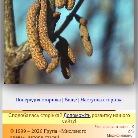
Попередня сторінка
|
Вище
|
Наступна сторінка
Сподобалась сторінка?
Допоможіть
розвитку нашого
сайту!
Число завантажень : 9
© 1999 – 2026 Група «Мисленого
273
Модифіковано :
древа», автори статей