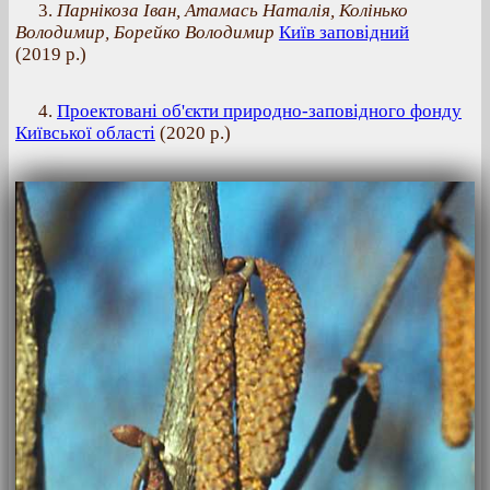
3.
Парнікоза Іван, Атамась Наталія, Колінько
Володимир, Борейко Володимир
Київ заповідний
(
2019 р.
)
4.
Проектовані об'єкти природно-заповідного фонду
Київської області
(
2020 р.
)