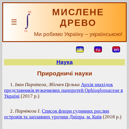
МИСЛЕНЕ
ДРЕВО
☰
Ми робимо Україну – українською!
uk
ru
en
Наука
Природничі науки
1.
Іван Парнікоза, Збігнев Целька
Архів знахідок
представників вужачкових папоротей Ophioglossaceae в
Україні
(
2017 р.
)
2.
Парнікоза І.
Список флори судинних рослин
островів та заплавних урочищ Дніпра, м. Київ
(
2018 р.
)