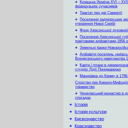
+
Козацька Україна ХVІ – ХVІІ
французьких сучасників
+
Трактат про дві Сарматії
+
Поселення задніпрських мі
утворення Нової Сербії
+
Фонд Херсонської духовної
+
Поселення Херсонської губе
повітовими алфавітами 1856 
+
Земельні банки Новоросійс
+
Алфавіти поселень «київськ
Вознесенського намісництва 1
+
Карти і плани в джерелозн
студіях Лідії Пономаренко
+
Мандрівка до Криму в 1786 
Слідство про Кирило-Мефодії
товариство
+
Чечелівський монастир в д
спогадах
+
Історія
+
Історія культури
+
Києвознавство
+
Краєзнавство