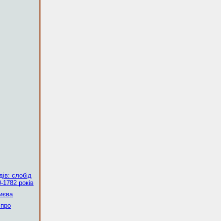
ів: слобід
-1782 років
Києва
 про