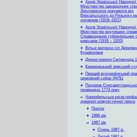
+
Архів Української Народної
Міністерство закордонних спр
Дипломатичні документи від
Версальського до Ризького м
договорів (1919–1921)
+
Архів Української Народної
Міністерство внутрішніх справ
Справоздання губерніяльних с
комісарів (1918 – 1920)
+
Вільні матроси сіл Дереївки
Куцеволівки
+
Діяння короля Сигізмунда 1
+
Кременецький земський су
+
Перший всеукраїнський пр
церковний собор УАПЦ
+
Подорож Єлисаветградськ
провінцією 1774 року
–
Чорнобильська катастрофа
дзеркалі комуністичної преси
+
Пролог
+
1986 рік
–
1987 рік
+
Січень 1987 р.
–
Лютий 1987 р.