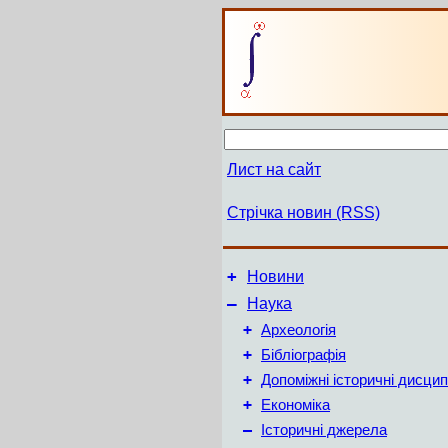
Лист на сайт
Стрічка новин (RSS)
+
Новини
–
Наука
+
Археологія
+
Бібліографія
+
Допоміжні історичні дисцип
+
Економіка
–
Історичні джерела