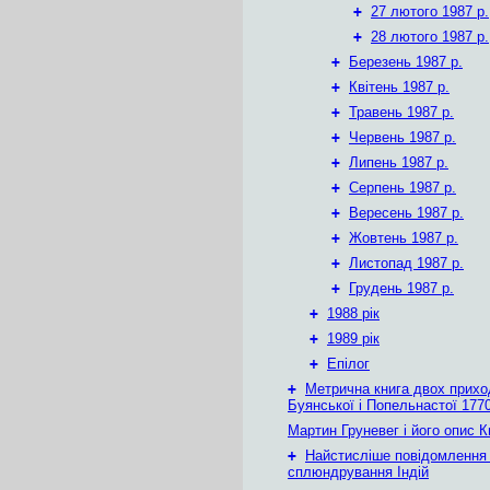
+
27 лютого 1987 р.
+
28 лютого 1987 р.
+
Березень 1987 р.
+
Квітень 1987 р.
+
Травень 1987 р.
+
Червень 1987 р.
+
Липень 1987 р.
+
Серпень 1987 р.
+
Вересень 1987 р.
+
Жовтень 1987 р.
+
Листопад 1987 р.
+
Грудень 1987 р.
+
1988 рік
+
1989 рік
+
Епілог
+
Метрична книга двох приход
Буянської і Попельнастої 1770
Мартин Груневег і його опис 
+
Найстисліше повідомлення
сплюндрування Індій