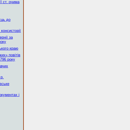
І ст. очима
сць до
 консисторії
рнії за
року
ького краю
их» повітів
796 року
авчих
р.
вське
окументах і