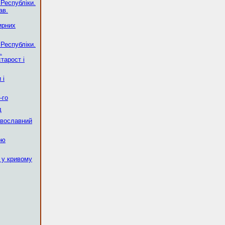
 Республіки.
ав.
ирних
 Республіки.
.
тарост і
 і
-го
д
авославний
ою
 у кривому