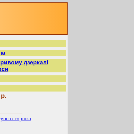
ла
ривому дзеркалі
еси
 р.
упна сторінка