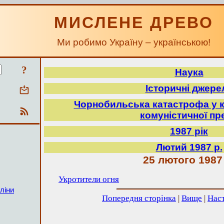
МИСЛЕНЕ ДРЕВО
Ми робимо Україну – українською!
?
Наука
Історичні джере
Чорнобильська катастрофа у к
комуністичної пр
1987 рік
Лютий 1987 р.
25 лютого 1987
Укротители огня
ліни
Попередня сторінка
|
Вище
|
Наст