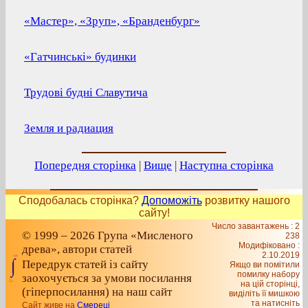
«Мастер», «Зруп», «Бранденбург»
«Гатчинські» будинки
Трудові будні Славутича
Земля и радиация
Попередня сторінка
|
Вище
|
Наступна сторінка
Сподобалась сторінка?
Допоможіть
розвитку нашого
сайту!
Число завантажень : 2
© 1999 – 2026 Група «Мисленого
238
Модифіковано :
древа», автори статей
2.10.2019
Передрук статей із сайту
Якщо ви помітили
помилку набору
заохочується за умови посилання
на цiй сторiнцi,
(гіперпосилання) на наш сайт
видiлiть її мишкою
та натисніть
Сайт живе на
Смереці