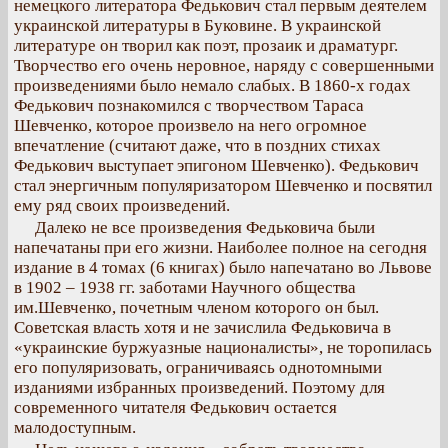
немецкого литератора Федькович стал первым деятелем
украинской литературы в Буковине. В украинской
литературе он творил как поэт, прозаик и драматург.
Творчество его очень неровное, наряду с совершенными
произведениями было немало слабых. В 1860-х годах
Федькович познакомился с творчеством Тараса
Шевченко, которое произвело на него огромное
впечатление (считают даже, что в поздних стихах
Федькович выступает эпигоном Шевченко). Федькович
стал энергичным популяризатором Шевченко и посвятил
ему ряд своих произведений.
Далеко не все произведения Федьковича были
напечатаны при его жизни. Наиболее полное на сегодня
издание в 4 томах (6 книгах) было напечатано во Львове
в 1902 – 1938 гг. заботами Научного общества
им.Шевченко, почетным членом которого он был.
Советская власть хотя и не зачислила Федьковича в
«украинские буржуазные националисты», не торопилась
его популяризовать, ограничиваясь однотомными
изданиями избранных произведений. Поэтому для
современного читателя Федькович остается
малодоступным.