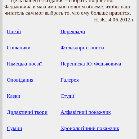
Цель нашего э-издания – собрать творчество
Федьковича в максимально полном объеме, чтобы наш
читатель сам мог выбрать то, что ему больше нравится.
Н. Ж., 4.06.2012 г.
Поезії
Переклади
Співаники
Фольклорні записи
Німецькі поезії
Переписка Ю. Федьковича
Оповідання
Галерея
Казки
Студії
Дидактичні твори
Алфавітний покажчик
Суміш
Хронологічний покажчик