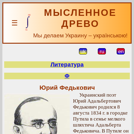
МЫСЛЕННОЕ
ДРЕВО
☰
Мы делаем Украину – українською!
uk
ru
en
Литература
Ф
Юрий Федькович
Украинский поэт
Юрий Адальбертович
Федькович родился 8
августа 1834 г. в городке
Путила в семье мелкого
шляхтича Адальберта
Федьковича. В Путиле он