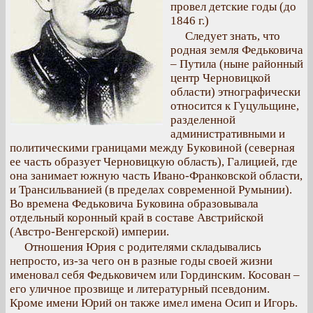
провел детские годы (до
1846 г.)
Следует знать, что
родная земля Федьковича
– Путила (ныне районный
центр Черновицкой
области) этнографически
относится к Гуцульщине,
разделенной
административными и
политическими границами между Буковиной (северная
ее часть образует Черновицкую область), Галицией, где
она занимает южную часть Ивано-Франковской области,
и Трансильванией (в пределах современной Румынии).
Во времена Федьковича Буковина образовывала
отдельный коронный край в составе Австрийской
(Австро-Венгерской) империи.
Отношения Юрия с родителями складывались
непросто, из-за чего он в разные годы своей жизни
именовал себя Федьковичем или Гординским. Косован –
его уличное прозвище и литературный псевдоним.
Кроме имени Юрий он также имел имена Осип и Игорь.