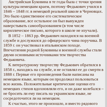
Австрийская Буковина в те годы была с точки зрения
культуры немецким краем, поэтому Федькович учился в
1846 – 1848 гг. в немецкой реальной школе в Черновцах.
Это было единственное его систематическое
образование, все остальное он был вынужден
наверстывать самообразованием (в том числе
кириллическое письмо, которого в школе не изучали).
В 1852 – 1863 рр. Федькович находился на военной
службе и дослужился до офицерского чина поручика. В
1859 г. он участвовал в итальянском походе.
Впечатления родной Буковины и военной службы стали
двумя основными источниками тем творчества
Федьковича.
К литературному творчеству Федькович обратился в
1858 г., находясь на службе, и не оставлял ее до смерти в
1888 г. Первые его произведения были написаны на
немецком языке, которым он продолжал пользоваться
всю жизнь. Положительные критические оценки его
немецких стихов вдохновляли его, и он даже колебался –
не бросить ли ему писать на украинском языке, не
сосредоточится ли на немецком.
К счастью, этого не произошло, и вместо рядового