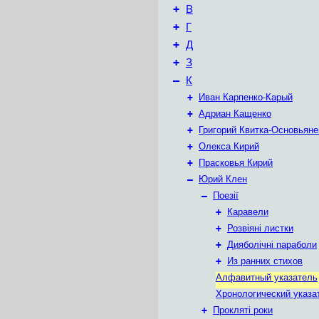
+
В
+
Г
+
Д
+
З
–
К
+
Иван Карпенко-Карый
+
Адриан Кащенко
+
Григорий Квитка-Основьяне
+
Олекса Кирий
+
Прасковья Кирий
–
Юрий Клен
–
Поезії
+
Каравели
+
Розвіяні листки
+
Дияболічні параболи
+
Из ранних стихов
Алфавитный указатель
Хронологический указа
+
Прокляті роки