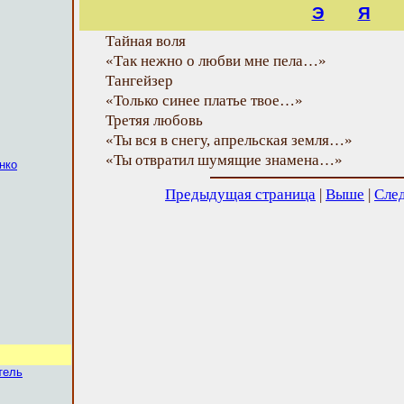
Э
Я
Тайная воля
«Так нежно о любви мне пела…»
Тангейзер
«Только синее платье твое…»
Третяя любовь
«Ты вся в снегу, апрельская земля…»
«Ты отвратил шумящие знамена…»
нко
Предыдущая страница
|
Выше
|
Сле
тель