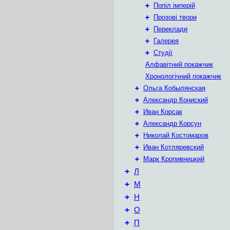
+
Попіл імперій
+
Прозові твори
+
Переклади
+
Галерея
+
Студії
Алфавітний покажчик
Хронологічний покажчик
+
Ольга Кобылянская
+
Александр Кониский
+
Иван Корсак
+
Александр Корсун
+
Николай Костомаров
+
Иван Котляревский
+
Марк Кропивницкий
+
Л
+
М
+
Н
+
О
+
П