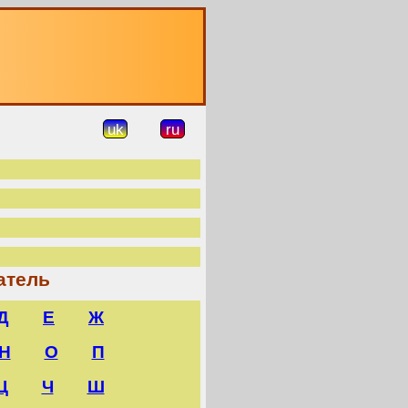
О
uk
ru
атель
Д
Е
Ж
Н
О
П
Ц
Ч
Ш