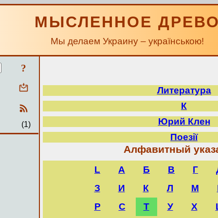
МЫСЛЕННОЕ ДРЕВ
Мы делаем Украину – українською!
?
Литература
К
Юрий Клен
(1)
Поезії
Алфавитный указ
L
А
Б
В
Г
З
И
К
Л
М
Р
С
Т
У
Х