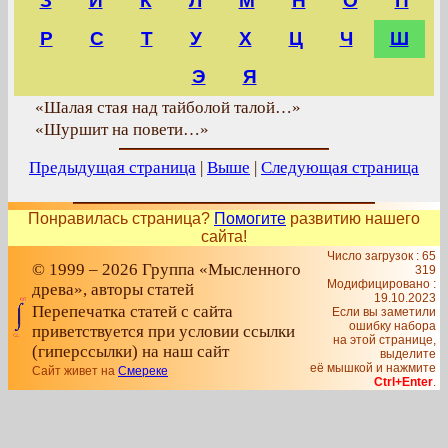
З
И
К
Л
М
Н
О
П
Р
С
Т
У
Х
Ц
Ч
Ш
Э
Я
«Шалая стая над тайболой талой…»
«Шуршит на повети…»
Предыдущая страница
|
Выше
|
Следующая страница
Понравилась страница?
Помогите
развитию нашего
сайта!
Число загрузок : 65
© 1999 – 2026 Группа «Мысленного
319
Модифицировано :
древа», авторы статей
19.10.2023
Перепечатка статей с сайта
Если вы заметили
ошибку набора
приветствуется при условии ссылки
на этой странице,
(гиперссылки) на наш сайт
выделите
её мышкой и нажмите
Сайт живет на
Смереке
Ctrl+Enter
.