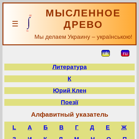
МЫСЛЕННОЕ
ДРЕВО
☰
Мы делаем Украину – українською!
uk
ru
Литература
К
Юрий Клен
Поезії
Алфавитный указатель
L
А
Б
В
Г
Д
Е
Ж