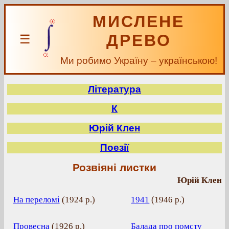
МИСЛЕНЕ
ДРЕВО
☰
Ми робимо Україну – українською!
Література
К
Юрій Клен
Поезії
Розвіяні листки
Юрій Клен
На переломі
(
1924 р.
)
1941
(
1946 р.
)
Провесна
(
1926 р.
)
Балада про помсту