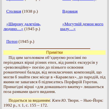
Столиця
(
1938 р.
)
Вдовиця
«Широку далечінь,
«Могутній демон мого
людино…»
(
1945 р.
)
шалу…»
Потоп
(
1945 р.
)
Примітки
Під цим заголовком об’єднуємо розсіяні по
періодиках вірші різних епох, від ранніх екскурсів у
«революційну» поезію до пізнього освоєння
романтичної балади, від неокласичних композицій, що
могли б знайти своє місце в «Каравелах», до пародій, під
якими не завагався б підписатись Порфирій Горотак.
Принагідні вірші «для домашнього вжитку» лишаються
поза рамками цього видання.
Подається за виданням
:
Клен Ю.
Твори. – Нью-Йорк:
1992 р., т. 1, с. 155 – 172.