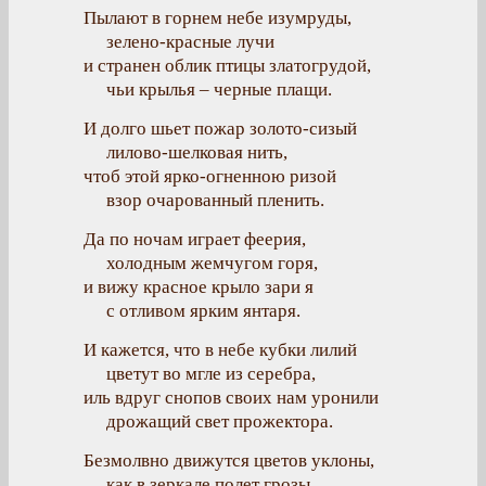
Пылают в горнем небе изумруды,
зелено-красные лучи
и странен облик птицы златогрудой,
чьи крылья – черные плащи.
И долго шьет пожар золото-сизый
лилово-шелковая нить,
чтоб этой ярко-огненною ризой
взор очарованный пленить.
Да по ночам играет феерия,
холодным жемчугом горя,
и вижу красное крыло зари я
с отливом ярким янтаря.
И кажется, что в небе кубки лилий
цветут во мгле из серебра,
иль вдруг снопов своих нам уронили
дрожащий свет прожектора.
Безмолвно движутся цветов уклоны,
как в зеркале полет грозы,