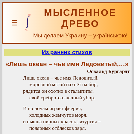
МЫСЛЕННОЕ
ДРЕВО
☰
Мы делаем Украину – українською!
Из ранних стихов
«Лишь океан – чье имя Ледовитый,…»
Освальд Бургардт
Лишь океан – чье имя Ледовитый,
морозной мглой пахнёт на бор,
рядится он охотно в сталактиты,
свой сребро-солнечный убор.
И по ночам играет феерия,
холодных жемчугов моря,
и пышна пирных красок литургия –
полярных отблесков заря.