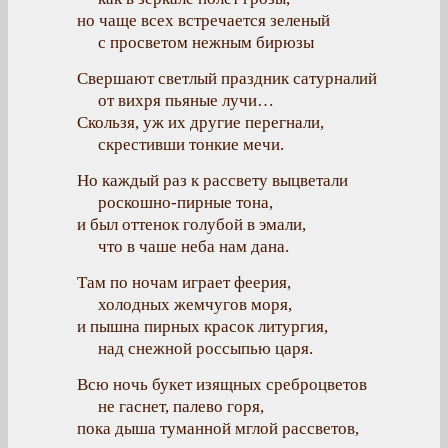
но чаще всех встречается зеленый
с просветом нежным бирюзы
Свершают светлый праздник сатурналий
от вихря пьяные лучи…
Скользя, уж их другие перегнали,
скрестивши тонкие мечи.
Но каждый раз к рассвету выцветали
роскошно-пирные тона,
и был оттенок голубой в эмали,
что в чаше неба нам дана.
Там по ночам играет феерия,
холодных жемчугов моря,
и пышна пирных красок литургия,
над снежной россыпью царя.
Всю ночь букет изящных среброцветов
не гаснет, палево горя,
пока дыша туманной мглой рассветов,