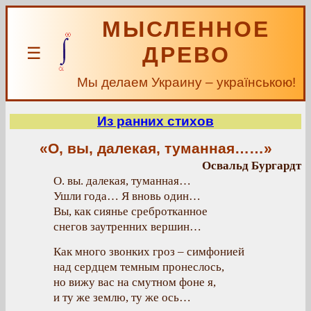
МЫСЛЕННОЕ
ДРЕВО
☰
Мы делаем Украину – українською!
Из ранних стихов
«О, вы, далекая, туманная……»
Освальд Бургардт
О. вы. далекая, туманная…
Ушли года… Я вновь один…
Вы, как сиянье сребротканное
снегов заутренних вершин…
Как много звонких гроз – симфонией
над сердцем темным пронеслось,
но вижу вас на смутном фоне я,
и ту же землю, ту же ось…