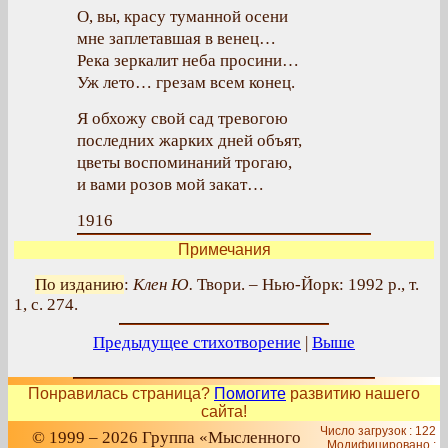
О, вы, красу туманной осени
мне заплетавшая в венец…
Река зеркалит неба просини…
Уж лето… грезам всем конец.
Я обхожу свой сад тревогою
последних жарких дней объят,
цветы воспоминаний трогаю,
и вами розов мой закат…
1916
Примечания
По изданию
:
Клен Ю.
Твори. – Нью-Йорк: 1992 р., т.
1, с. 274.
Предыдущее стихотворение
|
Выше
Понравилась страница?
Помогите
развитию нашего
сайта!
Число загрузок : 122
© 1999 – 2026 Группа «Мысленного
Модифицировано :