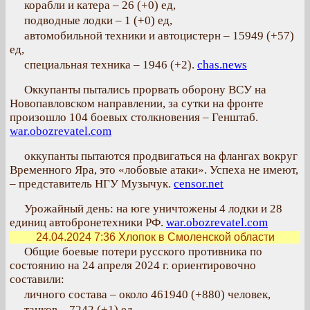
корабли и катера – 26 (+0) ед,
подводные лодки – 1 (+0) ед,
автомобильной техники и автоцистерн – 15949 (+57)
ед,
специальная техника – 1946 (+2).
chas.news
Оккупанты пытались прорвать оборону ВСУ на
Новопавловском направлении, за сутки на фронте
произошло 104 боевых столкновения – Генштаб.
war.obozrevatel.com
оккупанты пытаются продвигаться на флангах вокруг
Временного Яра, это «лобовые атаки». Успеха не имеют,
– представитель НГУ Музычук.
censor.net
Урожайный день: на юге уничтожены 4 лодки и 28
единиц автобронетехники РФ.
war.obozrevatel.com
24.04.2024 7:36
Хлопок в Смоленской области
Общие боевые потери русского противника по
состоянию на 24 апреля 2024 г. ориентировочно
составили:
личного состава – около 461940 (+880) человек,
танков – 7242 (+1) ед,