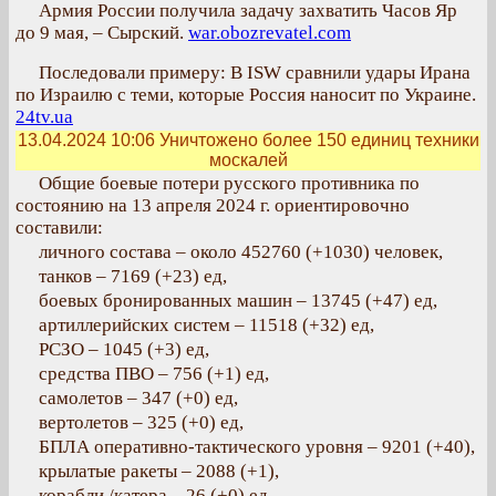
Армия России получила задачу захватить Часов Яр
до 9 мая, – Сырский.
war.obozrevatel.com
Последовали примеру: В ISW сравнили удары Ирана
по Израилю с теми, которые Россия наносит по Украине.
24tv.ua
13.04.2024 10:06
Уничтожено более 150 единиц техники
москалей
Общие боевые потери русского противника по
состоянию на 13 апреля 2024 г. ориентировочно
составили:
личного состава – около 452760 (+1030) человек,
танков – 7169 (+23) ед,
боевых бронированных машин – 13745 (+47) ед,
артиллерийских систем – 11518 (+32) ед,
РСЗО – 1045 (+3) ед,
средства ПВО – 756 (+1) ед,
самолетов – 347 (+0) ед,
вертолетов – 325 (+0) ед,
БПЛА оперативно-тактического уровня – 9201 (+40),
крылатые ракеты – 2088 (+1),
корабли /катера – 26 (+0) ед,