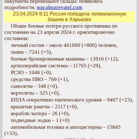
оккупанты перемещают склады: появились
подробности.
war.obozrevatel.com
23.04.2024 9:11
Россия победила телевизионную
башню в Харькове
Общие боевые потери русского противника по
состоянию на 23 апреля 2024 г. ориентировочно
составили:
личный состав – около 461060 (+800) человек,
танки – 7241 (+5),
боевые бронированные машины – 13916 (+12),
артиллерийские системы – 11765 (+29),
РСЗО – 1046 (+0),
средства ПВО – 769 (+1),
самолеты – 348 (+0),
вертолеты – 325 (+0),
БПЛА оперативно-тактического уровня – 9407 (+23),
крылатые ракеты – 2117 (+0),
корабли /катера – 26 (+0),
подводные лодки – 1 (+0)
автомобильная техника и автоцистерны – 15845
(+33),