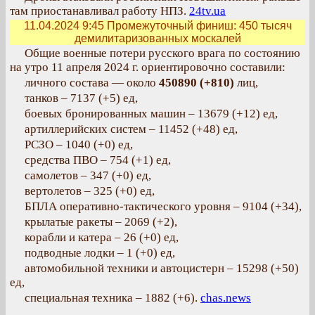
там приостанавливал работу НПЗ.
24tv.ua
11.04.2024 9:45
Промежуточный финиш: 450 тысяч
демилитаризованных москалей
Общие военные потери русского врага по состоянию
на утро 11 апреля 2024 г. ориентировочно составили:
личного состава — около
450890 (+810)
лиц,
танков – 7137 (+5) ед,
боевых бронированных машин – 13679 (+12) ед,
артиллерийских систем – 11452 (+48) ед,
РСЗО – 1040 (+0) ед,
средства ПВО – 754 (+1) ед,
самолетов – 347 (+0) ед,
вертолетов – 325 (+0) ед,
БПЛА оперативно-тактического уровня – 9104 (+34),
крылатые ракеты – 2069 (+2),
корабли и катера – 26 (+0) ед,
подводные лодки – 1 (+0) ед,
автомобильной техники и автоцистерн – 15298 (+50)
ед,
специальная техника – 1882 (+6).
chas.news