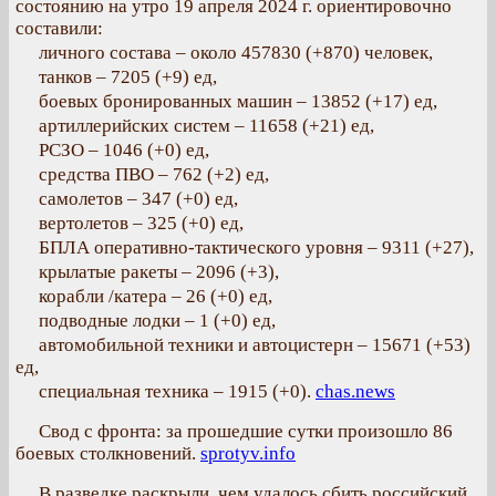
состоянию на утро 19 апреля 2024 г. ориентировочно
составили:
личного состава – около 457830 (+870) человек,
танков – 7205 (+9) ед,
боевых бронированных машин – 13852 (+17) ед,
артиллерийских систем – 11658 (+21) ед,
РСЗО – 1046 (+0) ед,
средства ПВО – 762 (+2) ед,
самолетов – 347 (+0) ед,
вертолетов – 325 (+0) ед,
БПЛА оперативно-тактического уровня – 9311 (+27),
крылатые ракеты – 2096 (+3),
корабли /катера – 26 (+0) ед,
подводные лодки – 1 (+0) ед,
автомобильной техники и автоцистерн – 15671 (+53)
ед,
специальная техника – 1915 (+0).
chas.news
Свод с фронта: за прошедшие сутки произошло 86
боевых столкновений.
sprotyv.info
В разведке раскрыли, чем удалось сбить российский