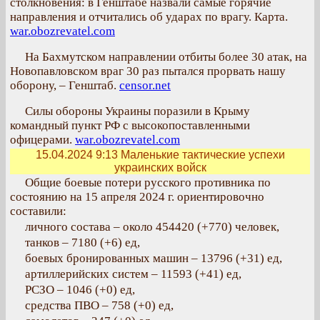
столкновения: в Генштабе назвали самые горячие
направления и отчитались об ударах по врагу. Карта.
war.obozrevatel.com
На Бахмутском направлении отбиты более 30 атак, на
Новопавловском враг 30 раз пытался прорвать нашу
оборону, – Генштаб.
censor.net
Силы обороны Украины поразили в Крыму
командный пункт РФ с высокопоставленными
офицерами.
war.obozrevatel.com
15.04.2024 9:13
Маленькие тактические успехи
украинских войск
Общие боевые потери русского противника по
состоянию на 15 апреля 2024 г. ориентировочно
составили:
личного состава – около 454420 (+770) человек,
танков – 7180 (+6) ед,
боевых бронированных машин – 13796 (+31) ед,
артиллерийских систем – 11593 (+41) ед,
РСЗО – 1046 (+0) ед,
средства ПВО – 758 (+0) ед,