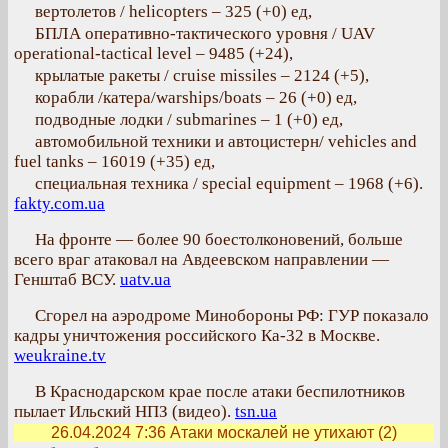
вертолетов / helicopters – 325 (+0) ед,
БПЛА оперативно-тактического уровня / UAV
operational-tactical level – 9485 (+24),
крылатые ракеты / cruise missiles ‒ 2124 (+5),
корабли /катера/warships/boats ‒ 26 (+0) ед,
подводные лодки / submarines – 1 (+0) ед,
автомобильной техники и автоцистерн/ vehicles and
fuel tanks – 16019 (+35) ед,
специальная техника / special equipment ‒ 1968 (+6).
fakty.com.ua
На фронте — более 90 боестолконовений, больше
всего враг атаковал на Авдеевском направлении —
Генштаб ВСУ.
uatv.ua
Сгорел на аэродроме Минобороны РФ: ГУР показало
кадры уничтожения российского Ка-32 в Москве.
weukraine.tv
В Краснодарском крае после атаки беспилотников
пылает Ильский НПЗ (видео).
tsn.ua
26.04.2024 7:36
Атаки москалей не утихают (2)