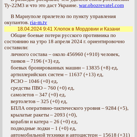
Ту-22М3 и что это даст Украине.
war.obozrevatel.com
В Мариуполе прилетело по пункту управления
окупантов.
ria-m.tv
18.04.2024 9:41
Хлопок в Мордовии и Казани
Общие боевые потери русского противника по
состоянию на утро 18 апреля 2024 г. ориентировочно
составили:
личного состава – около 456960 (+910) человек,
танков – 7196 (+3) ед,
боевых бронированных машин – 13835 (+8) ед,
артиллерийских систем – 11637 (+13) ед,
РСЗО – 1046 (+0) ед,
средства ПВО – 760 (+0) ед,
самолетов – 347 (+0) ед,
вертолетов – 325 (+0) ед,
БПЛА оперативно-тактического уровня – 9284 (+5),
крылатые ракеты – 2093 (+0),
корабли и катера – 26 (+0) ед,
подводные лодки – 1 (+0) ед,
автомобильной техники и автоцистерн – 15618 (+31)