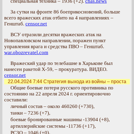
специальная техника – 1936 (+2).
chas.news
За сутки на фронте 86 боеприкосновений, больше
всего вражеских атак отбито на 4 направлениях –
Генштаб.
censor.net
ВСУ отразили десятки вражеских атак на
Новопавловском направлении, поражен пункт
управления врага и средства ПВО – Генштаб.
war.obozrevatel.com
Вражеский удар по телебашне в Харькове был
нанесен ракетой Х-59, – прокуратура. ВИДЕО.
censor.net
22.04.2024 7:44
Стратегия выхода из войны – проста
Общие боевые потери русского противника по
состоянию на 22 апреля 2024 г. ориентировочно
составили:
личный состав – около 460260 (+730),
танки – 7236 (+7),
боевые бронированные машины -13904 (+8),
артиллерийские системы -11736 (+17),
РСЗО – 1046 (+0),