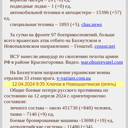
подводные лодки – 1 (+0) ед,
автомобильной техники и автоцистерн – 15396 (+57)
ед,
специальная техника – 1893 (+5).
chas.news
За сутки на фронте 97 боеприкосновений, больше
всего вражеских атак отбито на Бахмутском и
Новопавловском направлениях – Генштаб.
censor.net
ВСУ нанесли авиаудар по скоплению пехоты армии
РФ в районе Красногоровки. Видео.
war.obozrevatel.com
На Бахмутском направлении украинские воины
отразили 33 атаки врага.
v-variant.com.ua
12.04.2024 9:35
Хлопок в Новошахтинске (опять)
Общие боевые потери русского противника по
состоянию на 12 апреля 2024 г. ориентировочно
составили:
личного состава – около 451730 (+840) человек,
танки – 7146 (+9) ед,
боевые бронированные машины -13698 (+19) ед,
артиллерийские системы – 11486 (+34),