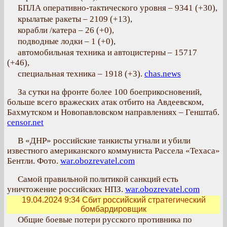
БПЛА оперативно-тактического уровня – 9341 (+30),
крылатые ракеты – 2109 (+13),
корабли /катера – 26 (+0),
подводные лодки – 1 (+0),
автомобильная техника и автоцистерны – 15717
(+46),
специальная техника – 1918 (+3).
chas.news
За сутки на фронте более 100 боеприкосновений,
больше всего вражеских атак отбито на Авдеевском,
Бахмутском и Новопавловском направлениях – Генштаб.
censor.net
В «ДНР» российские танкисты угнали и убили
известного американского коммуниста Рассела «Техаса»
Бентли. Фото.
war.obozrevatel.com
Самой правильной политикой санкций есть
уничтожение российских НПЗ.
war.obozrevatel.com
19.04.2024 9:34
Сбит российский стратегический
бомбардировщик
Общие боевые потери русского противника по