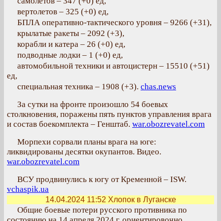
самолетов – 347 (+0) ед,
вертолетов – 325 (+0) ед,
БПЛА оперативно-тактического уровня – 9266 (+31),
крылатые ракеты – 2092 (+3),
корабли и катера – 26 (+0) ед,
подводные лодки – 1 (+0) ед,
автомобильной техники и автоцистерн – 15510 (+51)
ед,
специальная техника – 1908 (+3).
chas.news
За сутки на фронте произошло 54 боевых
столкновения, поражены пять пунктов управления врага
и состав боекомплекта – Генштаб.
war.obozrevatel.com
Морпехи сорвали планы врага на юге:
ликвидированы десятки окупантов. Видео.
war.obozrevatel.com
ВСУ продвинулись к югу от Кременной – ISW.
vchaspik.ua
14.04.2024 11:52
Хлопок в Луганске
Общие боевые потери русского противника по
состоянию на 14 апреля 2024 г. ориентировочно