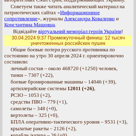
Советуем также читать аналитический материал на
патриотических сайтах «
Информационное
сопротивление
», журналы
Александра Коваленко
и
Константина Машовца
.
Відвідайте
віртуальний меморіал героїв України
!
30.04.2024 9:37
Промежуточный финиш: 12 тысяч
уничтоженных российских пушек
Общие боевые потери русского противника по
состоянию на утро 30 апреля 2024 г. ориентировочно
составили:
личный состав – около 468720 (+1250) человек,
танки – 7307 (+22),
боевые бронированные машины – 14046 (+39),
артиллерийские системы
12011 (+26)
,
РСЗО – 1053 (+2),
средства ПВО – 779 (+1),
самолеты – 348 (+0),
вертолеты – 325 (+0),
БПЛА оперативно-тактического уровня – 9531 (+3),
крылатые ракеты – 2126 (+2),
корабли /катера – 26 (+0),