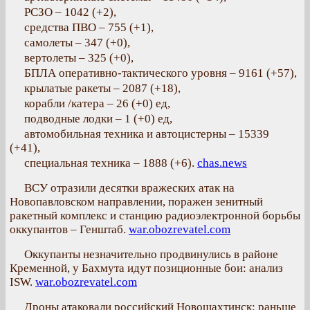
РСЗО – 1042 (+2),
средства ПВО – 755 (+1),
самолеты – 347 (+0),
вертолеты – 325 (+0),
БПЛА оперативно-тактического уровня – 9161 (+57),
крылатые ракеты – 2087 (+18),
корабли /катера – 26 (+0) ед,
подводные лодки – 1 (+0) ед,
автомобильная техника и автоцистерны – 15339
(+41),
специальная техника – 1888 (+6).
chas.news
ВСУ отразили десятки вражеских атак на
Новопавловском направлении, поражен зенитный
ракетный комплекс и станцию радиоэлектронной борьбы
оккупантов – Генштаб.
war.obozrevatel.com
Оккупанты незначительно продвинулись в районе
Кременной, у Бахмута идут позиционные бои: анализ
ISW.
war.obozrevatel.com
Дроны атаковали российский Новошахтинск: раньше