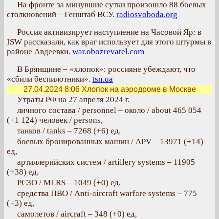
На фронте за минувшие сутки произошло 88 боевых
столкновений – Генштаб ВСУ.
radiosvoboda.org
Россия активизирует наступление на Часовой Яр: в
ISW рассказали, как враг использует для этого штурмы в
районе Авдеевки.
war.obozrevatel.com
В Брянщине – «хлопок»: россияне убеждают, что
«сбили беспилотники».
tsn.ua
27.04.2024 8:06
Хлопок на аэродроме в Москве
Утраты РФ на 27 апреля 2024 г.
личного состава / personnel ‒ около / about 465 054
(+1 124) человек / persons,
танков / tanks ‒ 7268 (+6) ед,
боевых бронированных машин / APV ‒ 13971 (+14)
ед,
артиллерийских систем / artillery systems – 11905
(+38) ед,
РСЗО / MLRS – 1049 (+0) ед,
средства ПВО / Anti-aircraft warfare systems ‒ 775
(+3) ед,
самолетов / aircraft – 348 (+0) ед,