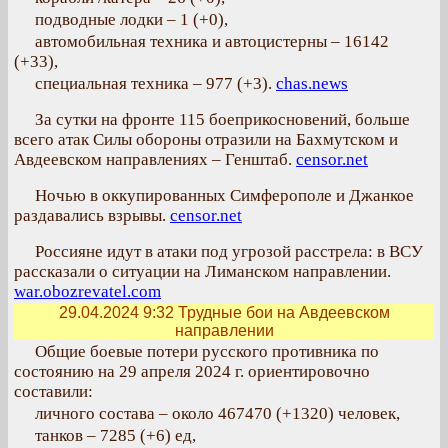
подводные лодки – 1 (+0),
автомобильная техника и автоцистерны – 16142
(+33),
специальная техника – 977 (+3).
chas.news
За сутки на фронте 115 боеприкосновений, больше
всего атак Силы обороны отразили на Бахмутском и
Авдеевском направлениях – Генштаб.
censor.net
Ночью в оккупированных Симферополе и Джанкое
раздавались взрывы.
censor.net
Россияне идут в атаки под угрозой расстрела: в ВСУ
рассказали о ситуации на Лиманском направлении.
war.obozrevatel.com
29.04.2024 9:32
Трудные бои на Авдеевском
направлении
Общие боевые потери русского противника по
состоянию на 29 апреля 2024 г. ориентировочно
составили:
личного состава – около 467470 (+1320) человек,
танков – 7285 (+6) ед,