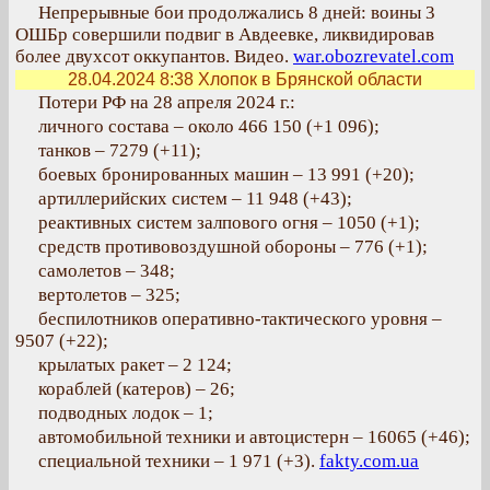
Непрерывные бои продолжались 8 дней: воины 3
ОШБр совершили подвиг в Авдеевке, ликвидировав
более двухсот оккупантов. Видео.
war.obozrevatel.com
28.04.2024 8:38
Хлопок в Брянской области
Потери РФ на 28 апреля 2024 г.:
личного состава – около 466 150 (+1 096);
танков ‒ 7279 (+11);
боевых бронированных машин – 13 991 (+20);
артиллерийских систем – 11 948 (+43);
реактивных систем залпового огня – 1050 (+1);
средств противовоздушной обороны – 776 (+1);
самолетов – 348;
вертолетов – 325;
беспилотников оперативно-тактического уровня –
9507 (+22);
крылатых ракет – 2 124;
кораблей (катеров) ‒ 26;
подводных лодок – 1;
автомобильной техники и автоцистерн – 16065 (+46);
специальной техники – 1 971 (+3).
fakty.com.ua