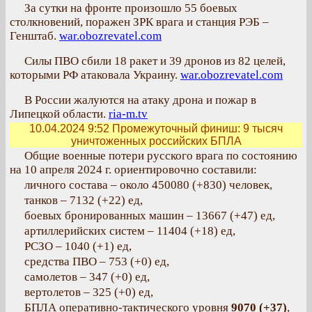
За сутки на фронте произошло 55 боевых
столкновений, поражен ЗРК врага и станция РЭБ –
Генштаб.
war.obozrevatel.com
Силы ПВО сбили 18 ракет и 39 дронов из 82 целей,
которыми РФ атаковала Украину.
war.obozrevatel.com
В России жалуются на атаку дрона и пожар в
Липецкой области.
ria-m.tv
10.04.2024 9:52
Промежуточный финиш: 9 тысяч
уничтоженных российских БПЛА
Общие военные потери русского врага по состоянию
на 10 апреля 2024 г. ориентировочно составили:
личного состава – около 450080 (+830) человек,
танков – 7132 (+22) ед,
боевых бронированных машин – 13667 (+47) ед,
артиллерийских систем – 11404 (+18) ед,
РСЗО – 1040 (+1) ед,
средства ПВО – 753 (+0) ед,
самолетов – 347 (+0) ед,
вертолетов – 325 (+0) ед,
БПЛА оперативно-тактического уровня
9070 (+37)
,