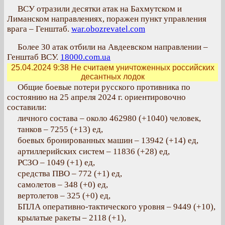
ВСУ отразили десятки атак на Бахмутском и
Лиманском направлениях, поражен пункт управления
врага – Генштаб.
war.obozrevatel.com
Более 30 атак отбили на Авдеевском направлении –
Генштаб ВСУ.
18000.com.ua
25.04.2024 9:38
Не считаем уничтоженных российских
десантных лодок
Общие боевые потери русского противника по
состоянию на 25 апреля 2024 г. ориентировочно
составили:
личного состава – около 462980 (+1040) человек,
танков – 7255 (+13) ед,
боевых бронированных машин – 13942 (+14) ед,
артиллерийских систем – 11836 (+28) ед,
РСЗО – 1049 (+1) ед,
средства ПВО – 772 (+1) ед,
самолетов – 348 (+0) ед,
вертолетов – 325 (+0) ед,
БПЛА оперативно-тактического уровня – 9449 (+10),
крылатые ракеты – 2118 (+1),