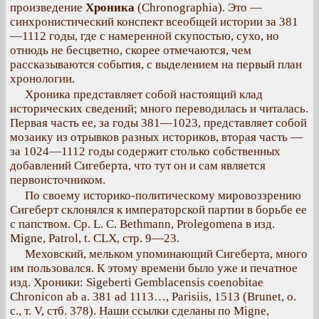
произведение
Хроника
(Chronographia). Это —
синхронистический конспект всеобщей истории за 381
—1112 годы, где с намеренной скупостью, сухо, но
отнюдь не бесцветно, скорее отмечаются, чем
рассказываются события, с выделением на первый план
хронологии.
Хроника представляет собой настоящий клад
исторических сведений; много переводилась и читалась.
Первая часть ее, за годы 381—1023, представляет собой
мозаику из отрывков разных историков, вторая часть —
за 1024—1112 годы содержит столько собственных
добавлений Сигеберта, что тут он и сам является
первоисточником.
По своему историко-политическому мировоззрению
Сигеберт склонялся к императорской партии в борьбе ее
с папством. Ср. L. С. Bethmann, Prolegomena в изд.
Migne, Patrol, t. CLX, стр. 9—23.
Меховский, мельком упоминающий Сигеберта, много
им пользовался. К этому времени было уже и печатное
изд. Хроники: Sigeberti Gemblacensis coenobitae
Chronicon ab a. 381 ad 1113…, Parisiis, 1513 (Brunet, о.
с., т. V, стб. 378). Наши ссылки сделаны по Migne,