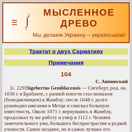
МЫСЛЕННОЕ
ДРЕВО
☰
Мы делаем Украину – українською!
Трактат о двух Сарматиях
Примечания
104
С. Аннинский
[с. 229]
Sigebertus Gemblacensis
— Сигеберт, род. ок.
1030 г. в Брабанте, с ранней юности стал монахом
(бенедиктинцем) в Жамблу; после 1048 г. долго
руководил школами в Метце и снискал большую
известность. Около 1071 г. вернувшись в Жамблу,
продолжал ту же работу и умер в 1112 г. Человек
замечательного ума, большого беспристрастия и редкой
учености. Самое позднее, но и самое лучшее его