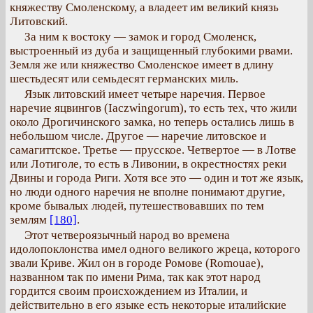
княжеству Смоленскому, а владеет им великий князь
Литовский.
За ним к востоку — замок и город Смоленск,
выстроенный из дуба и защищенный глубокими рвами.
Земля же или княжество Смоленское имеет в длину
шестьдесят или семьдесят германских миль.
Язык литовский имеет четыре наречия. Первое
наречие яцвингов (Iaczwingorum), то есть тех, что жили
около Дрогичинского замка, но теперь остались лишь в
небольшом числе. Другое — наречие литовское и
самагиттское. Третье — прусское. Четвертое — в Лотве
или Лотиголе, то есть в Ливонии, в окрестностях реки
Двины и города Риги. Хотя все это — один и тот же язык,
но люди одного наречия не вполне понимают другие,
кроме бывалых людей, путешествовавших по тем
землям
[180]
.
Этот четвероязычный народ во времена
идолопоклонства имел одного великого жреца, которого
звали Криве. Жил он в городе Ромове (Romouae),
названном так по имени Рима, так как этот народ
гордится своим происхождением из Италии, и
действительно в его языке есть некоторые италийские