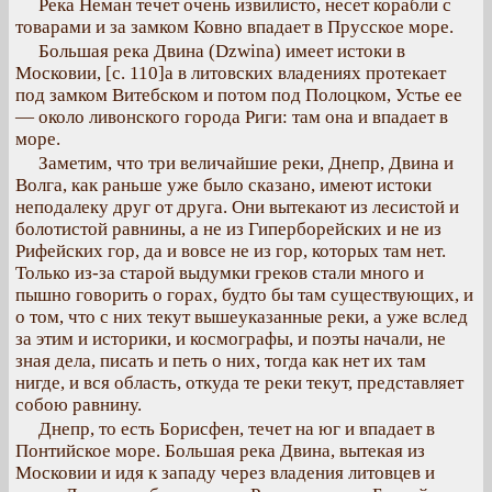
Река Неман течет очень извилисто, несет корабли с
товарами и за замком Ковно впадает в Прусское море.
Большая река Двина (Dzwina) имеет истоки в
Московии, [с. 110]а в литовских владениях протекает
под замком Витебском и потом под Полоцком, Устье ее
— около ливонского города Риги: там она и впадает в
море.
Заметим, что три величайшие реки, Днепр, Двина и
Волга, как раньше уже было сказано, имеют истоки
неподалеку друг от друга. Они вытекают из лесистой и
болотистой равнины, а не из Гиперборейских и не из
Рифейских гор, да и вовсе не из гор, которых там нет.
Только из-за старой выдумки греков стали много и
пышно говорить о горах, будто бы там существующих, и
о том, что с них текут вышеуказанные реки, а уже вслед
за этим и историки, и космографы, и поэты начали, не
зная дела, писать и петь о них, тогда как нет их там
нигде, и вся область, откуда те реки текут, представляет
собою равнину.
Днепр, то есть Борисфен, течет на юг и впадает в
Понтийское море. Большая река Двина, вытекая из
Московии и идя к западу через владения литовцев и