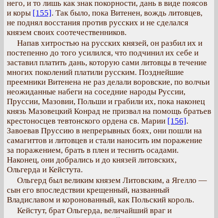
него, и то лишь как знак покорности, дань в виде поясов
и коры
[155]
. Так было, пока Витенен, вождь литовцев,
не поднял восстания против русских и не сделался
князем своих соотечественников.
Напав хитростью на русских князей, он разбил их и
постепенно до того усилился, что подчинил их себе и
заставил платить дань, которую сами литовцы в течение
многих поколений платили русским. Позднейшие
преемники Витенена не раз делали воровские, по волчьи
неожиданные набеги на соседние народы Руссии,
Пруссии, Мазовии, Польши и грабили их, пока наконец
князь Мазовецкий Конрад не призвал на помощь братьев
крестоносцев тевтонского ордена св. Марии
[156]
.
Завоевав Пруссию в непрерывных боях, они пошли на
самагиттов и литовцев и стали наносить им поражение
за поражением, брать в плен и теснить осадами.
Наконец, они добрались и до князей литовских,
Ольгерда и Кейстута.
Ольгерд был великим князем Литовским, а Ягелло —
сын его впоследствии крещенный, названный
Владиславом и коронованный, как Польский король.
Кейстут, брат Ольгерда, величайший враг и