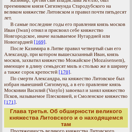
Казимир, третий сын Владислава Ягелло, был
преемником князя Сигизмунда Стародубского на
великом княжестве Литовском и правил почти пятьдесят
лет.
В самые последние годы его правления князь москов
Иван (Iwan) отнял и присвоил себе княжество
Новгородское, иначе называемое Нугардией или
Новогардией
[169]
.
После Казимира в Литве правил четвертый сын его
Александр, при котором вышесказанный Иван, князь
москов, захватил княжество Можайское (Mozaisensem),
имеющее в длину семьдесят миль и столько же в ширину
а также сорок крепостей
[170]
.
По смерти Александра, на княжество Литовское был
избран нынешний Сигизмунд, а в его правление князь
Московии Василий (Vasylo) завоевал и занял княжество
Псков, называемое Плесковией, и Смоленское княжество
[171]
.
Глава третья. Об обширности великого
княжества Литовского и о находящемся
там
Протяженность великого княжества Литовского