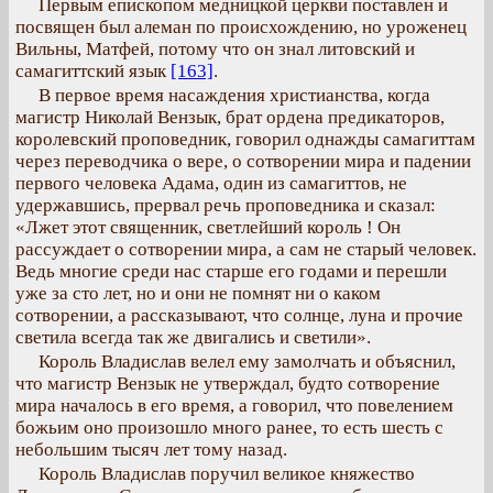
Первым епископом медницкой церкви поставлен и
посвящен был алеман по происхождению, но уроженец
Вильны, Матфей, потому что он знал литовский и
самагиттский язык
[163]
.
В первое время насаждения христианства, когда
магистр Николай Вензык, брат ордена предикаторов,
королевский проповедник, говорил однажды самагиттам
через переводчика о вере, о сотворении мира и падении
первого человека Адама, один из самагиттов, не
удержавшись, прервал речь проповедника и сказал:
«Лжет этот священник, светлейший король ! Он
рассуждает о сотворении мира, а сам не старый человек.
Ведь многие среди нас старше его годами и перешли
уже за сто лет, но и они не помнят ни о каком
сотворении, а рассказывают, что солнце, луна и прочие
светила всегда так же двигались и светили».
Король Владислав велел ему замолчать и объяснил,
что магистр Вензык не утверждал, будто сотворение
мира началось в его время, а говорил, что повелением
божьим оно произошло много ранее, то есть шесть с
небольшим тысяч лет тому назад.
Король Владислав поручил великое княжество