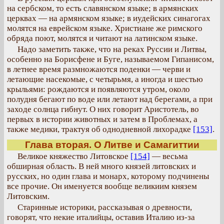
на сербском, то есть славянском языке; в армянских
церквах — на армянском языке; в иудейских синагогах
молятся на еврейском языке. Христиане же римского
обряда поют, молятся и читают на латинском языке.
Надо заметить также, что на реках Руссии и Литвы,
особенно на Борисфене и Буге, называемом Гипанисом,
в летнее время размножаются поденки — черви и
летающие насекомые, с четырьмя, а иногда и шестью
крыльями: рождаются и появляются утром, около
полудня бегают по воде или летают над берегами, а при
заходе солнца гибнут. О них говорит Аристотель, во
первых в истории животных и затем в Проблемах, а
также медики, трактуя об однодневной лихорадке
[153]
.
Глава вторая. О Литве и Самагиттии
Великое княжество Литовское
[154]
— весьма
обширная область. В ней много князей литовских и
русских, но один глава и монарх, которому подчинены
все прочие. Он именуется вообще великиим князем
Литовским.
Старинные историки, рассказывая о древности,
говорят, что некие италийцы, оставив Италию из-за