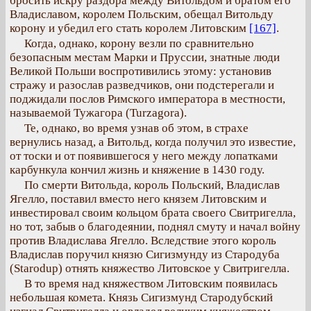
бросить искру раздора между Витольдом и братом его
Владиславом, королем Польским, обещал Витольду
корону и убедил его стать королем Литовским
[167]
.
Когда, однако, корону везли по сравнительно
безопасным местам Марки и Пруссии, знатные люди
Великой Польши воспротивились этому: установив
стражу и разослав разведчиков, они подстерегали и
поджидали послов Римского императора в местности,
называемой Тужагора (Turzagora).
Те, однако, во время узнав об этом, в страхе
вернулись назад, а Витольд, когда получил это известие,
от тоски и от появившегося у него между лопатками
карбункула кончил жизнь и княжение в 1430 году.
По смерти Витольда, король Польский, Владислав
Ягелло, поставил вместо него князем Литовским и
инвестировал своим кольцом брата своего Свитригелла,
но тот, забыв о благодеянии, поднял смуту и начал войну
против Владислава Ягелло. Вследствие этого король
Владислав поручил князю Сигизмунду из Стародуба
(Starodup) отнять княжество Литовское у Свитригелла.
В то время над княжеством Литовским появилась
небольшая комета. Князь Сигизмунд Стародубский