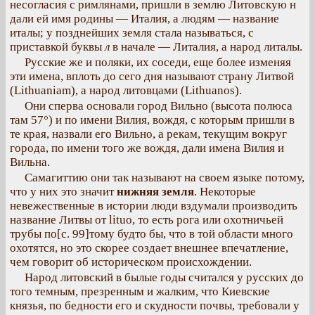
несогласия с римлянами, пришли в землю Литовскую н
дали ей имя родины — Италия, а людям — название
италы; у позднейших земля стала называться, с
приставкой буквы
л
в начале — Литалия, а народ литалы.
Русские же и поляки, их соседи, еще более изменяя
эти имена, вплоть до сего дня называют страну Литвой
(Lithuaniam), а народ литовцами (Lithuanos).
Они сперва основали город Вильно (высота полюса
там 57°) и по имени Вилия, вождя, с которым пришли в
те края, назвали его Вильно, а рекам, текущим вокруг
города, по имени того же вождя, дали имена Вилия и
Вильна.
Самагиттию они так называют на своем языке потому,
что у них это значит
нижняя земля
. Некоторые
невежественные в истории люди вздумали производить
название Литвы от lituo, то есть рога или охотничьей
трубы по[с. 99]тому будто бы, что в той области много
охотятся, но это скорее создает внешнее впечатление,
чем говорит об историческом происхождении.
Народ литовский в былые годы считался у русских до
того темным, презренным и жалким, что Киевские
князья, по бедности его и скудности почвы, требовали у