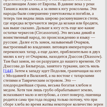
отделяющим Азию от Европы. В давние века у реки
Танаиса жили аланы, а за ними к югу роксоланы. Эти
народы были совершенно уничтожены и погибли, а
теперь там видны лишь широко раскинувшиеся степи,
где изредка встречаются звери да козаки или бродяги,
как выше сказано. Дальше к югу есть еще кое-какие
остатки черкесов (Circassorum). Это весьма дикий и
воинственный народ, по происхождению и языку —
русские. Далее есть замок, называемый Очарков,
выстроенный во владениях литовцев императором
перекопских татар, а еще далее, приблизительно в двух
милях к югу от Очаркова, находится Дзассов (Dzassow).
Там был замок, но он разрушен до нашего времени. От
Дзассова до Бялыгрода, занятого турками, шесть миль
[144]
. Затем к западу идет Подолия, граничащая на юге
с Молдавией и Валахией, а на востоке с татарскими
степями и Таврическим островом. Это —
плодороднейшая страна, весьма богатая хлебом и
медом. Хотя там лишь грубо обрабатывают землю,
вспахивают мало и неглубоко, а сеют поверху, пшеница
родится сама три года подряд только потому, что при
сборе хлеба во время жатвы некоторое количество зерен