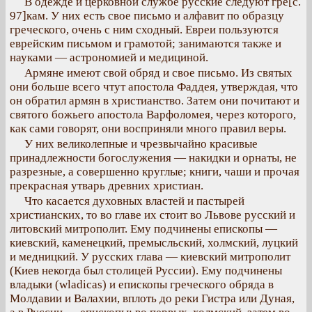
В одежде и церковной службе русские следуют гре[с.
97]кам. У них есть свое письмо и алфавит по образцу
греческого, очень с ним сходный. Евреи пользуются
еврейским письмом и грамотой; занимаются также и
науками — астрономией и медициной.
Армяне имеют свой обряд и свое письмо. Из святых
они больше всего чтут апостола Фаддея, утверждая, что
он обратил армян в христианство. Затем они почитают и
святого божьего апостола Варфоломея, через которого,
как сами говорят, они восприняли много правил веры.
У них великолепные и чрезвычайно красивые
принадлежности богослужения — накидки и орнаты, не
разрезные, а совершенно круглые; книги, чаши и прочая
прекрасная утварь древних христиан.
Что касается духовных властей и пастырей
христианских, то во главе их стоит во Львове русский и
литовский митрополит. Ему подчинены епископы —
киевский, каменецкий, премысльский, холмский, луцкий
и медницкий. У русских глава — киевский митрополит
(Киев некогда был столицей Руссии). Ему подчинены
владыки (wladicas) и епископы греческого обряда в
Молдавии и Валахии, вплоть до реки Гистра или Дуная,