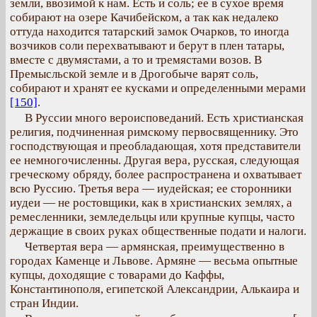
земли, ввозимой к нам. Есть и соль; ее в сухое время
собирают на озере Качибейском, а так как недалеко
оттуда находится татарский замок Очарков, то иногда
возчиков соли перехватывают и берут в плен татары,
вместе с двумястами, а то и тремястами возов. В
Премысльской земле и в Дрогобыче варят соль,
собирают и хранят ее кусками и определенными мерами
[150]
.
В Руссии много вероисповеданий. Есть христианская
религия, подчиненная римскому первосвященнику. Это
господствующая и преобладающая, хотя представители
ее немногочисленны. Другая вера, русская, следующая
греческому обряду, более распространена и охватывает
всю Руссию. Третья вера — иудейская; ее сторонники
иудеи — не ростовщики, как в христианских землях, а
ремесленники, земледельцы или крупные купцы, часто
держащие в своих руках общественные подати и налоги.
Четвертая вера — армянская, преимущественно в
городах Каменце и Львове. Армяне — весьма опытные
купцы, доходящие с товарами до Каффы,
Константинополя, египетской Александрии, Алькаира и
стран Индии.