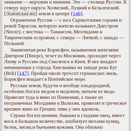
замками — верхним и нижним. Это — столица Руссии. К
северу идут округа Холмский, Луцкий и Бельзенский.
[Львовская же]
земля в центре
[146]
.
Ограничена Руссия — с юга Сарматскими горами и
рекой Тирасом, которую жители называют Днестром
(Niestr); с востока — Танаисом, Меотидами и
Таврическим островом; с севера — Литвой, с запада —
Польшей.
Знаменитая река Борисфен, называемая жителями
Днепром (Dinepr), течет из Московии, проходит через
Литву и Руссию под Смоленск и Киев. В нее впадает
начинающая у города Хмельника на западе река Буг
(Boh)
[147]
. Пройдя около трехсот германских миль,
Борисфен впадает в Понтийское море.
Русская земля, будучи и вообще плодородной,
особенно богата медом и медоном, питьем из меда.
Привозят туда и вино из Паннонии, а также из
пограничных Молдавии и Валахии, привозят и греческое
крепкое вино из Греции; пива у них вдоволь.
Страна богата конями, быками и стадами овец, имеет
воск в большом количестве, изобилует мехами куниц,
белок, лисиц и бычьими кожами. Она обильно