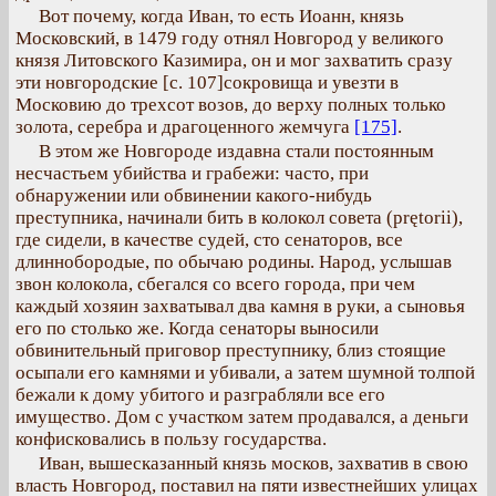
Вот почему, когда Иван, то есть Иоанн, князь
Московский, в 1479 году отнял Новгород у великого
князя Литовского Казимира, он и мог захватить сразу
эти новгородские [с. 107]сокровища и увезти в
Московию до трехсот возов, до верху полных только
золота, серебра и драгоценного жемчуга
[175]
.
В этом же Новгороде издавна стали постоянным
несчастьем убийства и грабежи: часто, при
обнаружении или обвинении какого-нибудь
преступника, начинали бить в колокол совета (prętorii),
где сидели, в качестве судей, сто сенаторов, все
длиннобородые, по обычаю родины. Народ, услышав
звон колокола, сбегался со всего города, при чем
каждый хозяин захватывал два камня в руки, а сыновья
его по столько же. Когда сенаторы выносили
обвинительный приговор преступнику, близ стоящие
осыпали его камнями и убивали, а затем шумной толпой
бежали к дому убитого и разграбляли все его
имущество. Дом с участком затем продавался, а деньги
конфисковались в пользу государства.
Иван, вышесказанный князь москов, захватив в свою
власть Новгород, поставил на пяти известнейших улицах