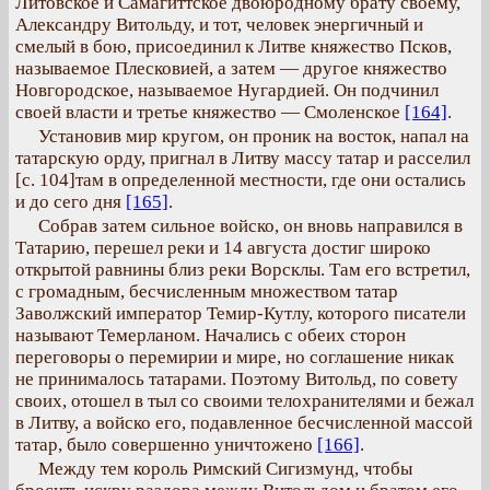
Литовское и Самагиттское двоюродному брату своему,
Александру Витольду, и тот, человек энергичный и
смелый в бою, присоединил к Литве княжество Псков,
называемое Плесковией, а затем — другое княжество
Новгородское, называемое Нугардией. Он подчинил
своей власти и третье княжество — Смоленское
[164]
.
Установив мир кругом, он проник на восток, напал на
татарскую орду, пригнал в Литву массу татар и расселил
[с. 104]там в определенной местности, где они остались
и до сего дня
[165]
.
Собрав затем сильное войско, он вновь направился в
Татарию, перешел реки и 14 августа достиг широко
открытой равнины близ реки Ворсклы. Там его встретил,
с громадным, бесчисленным множеством татар
Заволжский император Темир-Кутлу, которого писатели
называют Темерланом. Начались с обеих сторон
переговоры о перемирии и мире, но соглашение никак
не принималось татарами. Поэтому Витольд, по совету
своих, отошел в тыл со своими телохранителями и бежал
в Литву, а войско его, подавленное бесчисленной массой
татар, было совершенно уничтожено
[166]
.
Между тем король Римский Сигизмунд, чтобы