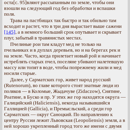
оста[с. 95]вляют рассыпанным по земле, чтобы они
взошли на следующий год без обработки и вспашки
поля.
Трава на пастбищах так быстро и так обильно там
всходит и растет, что в три дня вырастает выше сажени
[145]
, а в немного больший срок опутывает и скрывает
плуг, забытый в травянистых местах.
Пчелиные рои там кладут мед не только на
пчельниках и в дуплах деревьев, но и на берегах рек и
на земле. Часто, когда прилетает новый рой и начинает
истреблять старых пчел, поселяне убивают налетевшую
массу или топят в воде, чтобы попрежнему жили и мед
носили старые.
Далее, у Сарматских гор, живет народ русский
(Rutenorum), во главе которого стоят знатные люди из
поляков — в Коломые, Жыдачуве (Zidaczow), Снятине,
Роатине, в Буско и пр. У этих же гор находятся округа —
Галицийский (Haliciensis), некогда называвшийся
Галлицией (Gallicia), и Премысльский, а среди гор
Сарматских — округ Саноцкий. По направлению к
центру Руссии лежит Львовская (Leopoliensis) земля, а в
ней хорошо укрепленный город того же имени с двумя