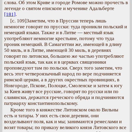
слова. Об этом Криве и городе Ромове можно прочесть в
легенде о святом епископе и мученике Адальберте
[181]
.
[с. 109]Заметим, что в Пруссии теперь лишь
немногие говорят по прусски: туда проникли польский и
немецкий языки. Также и в Литве — местный язык
употребляют немногие крестьяне, потому что туда
проник немецкий. В Самагиттии же, имеющей в длину
50 миль, и в Литве, имеющей 30 миль, в деревнях
говорят по литовски, большею же частью употребляют
польский язык, так как и в церквах священники
проповедуют там по польски. Сверх того заметим, что
весь этот четвероязычный народ по вере подчиняется
римской церкви, а в других окрестных провинциях, в
Новгороде, Пскове, Полоцке, Смоленске и затем к югу
за Киев живут все русские, говорят по русски или по
славянски, держатся греческого обряда и подчиняются
патриарху константинопольскому.
Кроме того в княжестве Литовском около Вильны
есть и татары. У них есть свои деревни, они
возделывают поля, как и мы; занимаются ремеслами и
возят товары; по приказу великого князя Литовского все