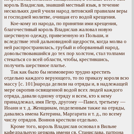
король Владислав, знавший местный язык, в течение
нескольких дней учили народ литовский правилам веры
и господней молитве, очищая его водой крещения.
Кое-кому из народа, по принятии ими крещения,
благочестивый король Владислав жаловал новую
шерстяную одежду, привезенную из Польши, и
вследствие этой дальновидной щедрости, когда молва о
ней распространилась, грубый и оборванный народ,
довольствовавшийся до тех пор холстом, стал толпами
стекаться со всей области, чтобы, крестившись,
получить шерстяное платье.
Так как было бы неимоверно трудно крестить
отдельно каждого верующего, то по приказу короля всю
массу [с. 101]народа делили на отряды и, в надлежащей
мере окропив освященной водой всех людей каждого
отряда, давали одному отряду и всем, кто к нему
принадлежал, имя Петр, другому —Павел, третьему —
Иоанн и т. д. Женщинам, поделенным также на отряды,
давались имена Катерина, Маргарита и т. д., по всему
числу отрядов. Воинов крестили отдельно.
Кроме того, король Владислав основал в Вильне
кафедральную церковь имени св. Станислава, патрона