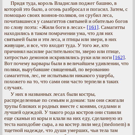
Придя туда, король Владислав поджег башню, в
которой это было, а огонь разбросал и погасил. Затем, с
помощью своих воинов-поляков, он срубил леса,
почитавшиеся у самагиттов святыней и обителью богов
по слову поэта: «Жили боги в лесах»
[161]
. Самагитты
находились в таком помрачении ума, что для них
святыней были и эти леса, и птицы или звери, в них
живущие, и все, что входит туда. У того же, кто
причинял насилие растительности, зверю или птице,
хитростью демонов искривлялись руки или ноги
[162]
.
Вот почему варвары были в величайшем удивлении, что
поляки, вырубавшие священный, по верованию
самагиттов, лес, не испытывали никакого ущерба,
похожего на то, что сами они часто терпели в таких
случаях.
У них в названных лесах были костры,
распределенные по семьям и домам: там они сжигали
трупы близких и родных вместе с конями, седлами и
лучшей одеждой. У такого рода костров они ставили
еще скамьи из коры и клали на них еду, сделанную из
теста наподобие сыра, а на костер лили мед (medonem) в
тщетной надежде, что души умерших, чьи тела там