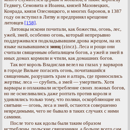
Гедвигу, Семовита и Иоанна, князей Мазовецких,
Конрада, князя Олесницкого, и многих баронов, в 1387
году он вступил в Литву и предпринял крещение
литовцев
[158]
.
Литовцы искони почитали, как божества, огонь, лес,
ужей, змей, особенно огонь, который непрерывно
поддерживался подкладывавшим дрова жрецом, на их
языке называвшимся
зинц
(zincz). Леса и рощи они
считали священным обиталищем богов, а ужей и змей в
иных домах кормили и чтили, как домашних богов.
Так вот король Владислав велел на глазах у варваров
в городе Вильне погасить огонь, почитавшийся
священным, разрушить храм и алтарь, где приносились
жертвы; леса — срубить, а змей — умертвить. Хотя
варвары и оплакивали истребление своих ложных богов,
но не осмеливались даже роптать против короля и
удивлялись только тому, что поляки, оскорбляющие их
святыни — огонь, леса и змей, остаются совершенно
невредимыми, чего не бывало в таких случаях с ними
самими.
После того как идолы были таким образом
истреблены, польские священники, а больше всего сам