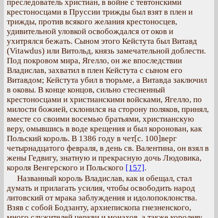
преследователь христиан, в войне с тевтонскими
крестоносцами в Пруссии трижды был взят в плен и
трижды, против всякого желания крестоносцев,
удивительной уловкой освобождался от оков и
ухитрялся бежать. Сыном этого Кейстута был Витавд
(Vitawdus) или Витольд, князь замечательной доблести.
Под покровом мира, Ягелло, он же впоследствии
Владислав, захватил в плен Кейстута с сыном его
Витавдом; Кейстута убил в тюрьме, а Витавда заключил
в оковы. В конце концов, сильно стесненный
крестоносцами и христианскими войсками, Ягелло, по
милости божией, склонился на сторону поляков, принял,
вместе со своими восемью братьями, христианскую
веру, омывшись в воде крещения и был коронован, как
Польский король. В 1386 году в чет[с. 100]верг
четырнадцатого февраля, в день св. Валентина, он взял в
жены Гедвигу, знатную и прекрасную дочь Людовика,
короля Венгерского и Польского
[157]
.
Названный король Владислав, как и обещал, стал
думать и прилагать усилия, чтобы освободить народ
литовский от мрака заблуждения и идолопоклонства.
Взяв с собой Бодзанту, архиепископа гнезненского,
много служителей церкви и монахов, а также королеву