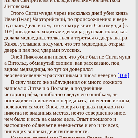
изгнал Свитригелла и овладел великим княжеством
Литовским.
Этого Сигизмунда через несколько дней убил князь
Иван (Iwan) Чарторийский, по происхождению и вере
русский. Дело в том, что к шатру князя Сигизмунда [с.
105]повадилась ходить медведица; русские стали, как
делала медведица, толкаться и тереться о дверь шатра.
Князь, услышав, подумал, что это медведица, открыл
дверь и пал под ударами русских.
Эней Пиколомини писал, что убит был не Сигизмунд,
а Витольд, обманутый своими, как рассказано, под
видом медведицы, но тут он доверился
неосведомленным рассказчикам и писал неверно
[168]
.
В силу такого же заблуждения он много ложного
написал о Литве и о Польше, а позднейшие
историографы, ошибочно следуя его ошибкам, не
постыдились письменно передавать, в качестве истины,
нелепости самого Энея, говоря о нравах народов и о
никогда не виданных местах, нечто совершенно иное,
чем было и есть на самом деле. Опыт прошлого и
настоящего обличает в невежестве и его и их всех,
пишущих вопреки действительности.