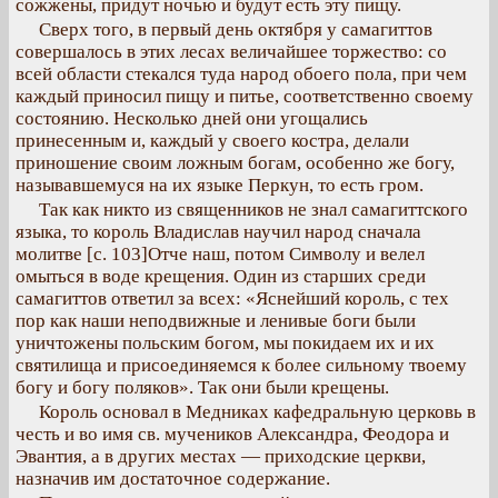
сожжены, придут ночью и будут есть эту пищу.
Сверх того, в первый день октября у самагиттов
совершалось в этих лесах величайшее торжество: со
всей области стекался туда народ обоего пола, при чем
каждый приносил пищу и питье, соответственно своему
состоянию. Несколько дней они угощались
принесенным и, каждый у своего костра, делали
приношение своим ложным богам, особенно же богу,
называвшемуся на их языке Перкун, то есть гром.
Так как никто из священников не знал самагиттского
языка, то король Владислав научил народ сначала
молитве [с. 103]Отче наш, потом Символу и велел
омыться в воде крещения. Один из старших среди
самагиттов ответил за всех: «Яснейший король, с тех
пор как наши неподвижные и ленивые боги были
уничтожены польским богом, мы покидаем их и их
святилища и присоединяемся к более сильному твоему
богу и богу поляков». Так они были крещены.
Король основал в Медниках кафедральную церковь в
честь и во имя св. мучеников Александра, Феодора и
Эвантия, а в других местах — приходские церкви,
назначив им достаточное содержание.