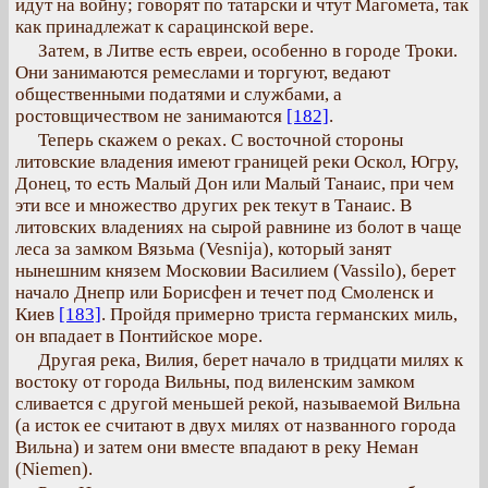
идут на войну; говорят по татарски и чтут Магомета, так
как принадлежат к сарацинской вере.
Затем, в Литве есть евреи, особенно в городе Троки.
Они занимаются ремеслами и торгуют, ведают
общественными податями и службами, а
ростовщичеством не занимаются
[182]
.
Теперь скажем о реках. С восточной стороны
литовские владения имеют границей реки Оскол, Югру,
Донец, то есть Малый Дон или Малый Танаис, при чем
эти все и множество других рек текут в Танаис. В
литовских владениях на сырой равнине из болот в чаще
леса за замком Вязьма (Vesnija), который занят
нынешним князем Московии Василием (Vassilo), берет
начало Днепр или Борисфен и течет под Смоленск и
Киев
[183]
. Пройдя примерно триста германских миль,
он впадает в Понтийское море.
Другая река, Вилия, берет начало в тридцати милях к
востоку от города Вильны, под виленским замком
сливается с другой меньшей рекой, называемой Вильна
(а исток ее считают в двух милях от названного города
Вильна) и затем они вместе впадают в реку Неман
(Niemen).