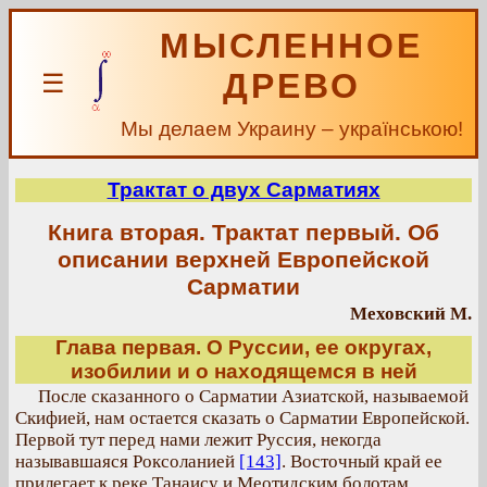
МЫСЛЕННОЕ
ДРЕВО
☰
Мы делаем Украину – українською!
Трактат о двух Сарматиях
Книга вторая. Трактат первый. Об
описании верхней Европейской
Сарматии
Меховский М.
Глава первая. О Руссии, ее округах,
изобилии и о находящемся в ней
После сказанного о Сарматии Азиатской, называемой
Скифией, нам остается сказать о Сарматии Европейской.
Первой тут перед нами лежит Руссия, некогда
называвшаяся Роксоланией
[143]
. Восточный край ее
прилегает к реке Танаису и Меотидским болотам,