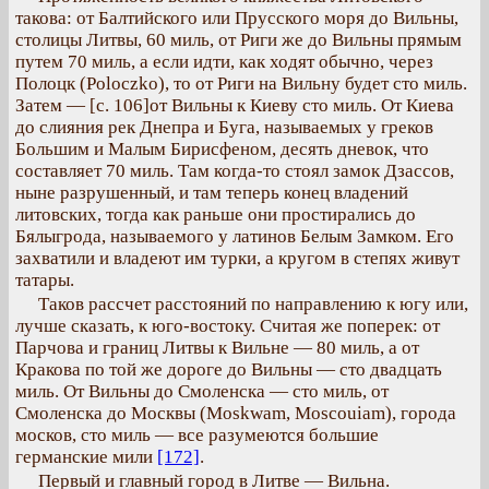
такова: от Балтийского или Прусского моря до Вильны,
столицы Литвы, 60 миль, от Риги же до Вильны прямым
путем 70 миль, а если идти, как ходят обычно, через
Полоцк (Poloczko), то от Риги на Вильну будет сто миль.
Затем — [с. 106]от Вильны к Киеву сто миль. От Киева
до слияния рек Днепра и Буга, называемых у греков
Большим и Малым Бирисфеном, десять дневок, что
составляет 70 миль. Там когда-то стоял замок Дзассов,
ныне разрушенный, и там теперь конец владений
литовских, тогда как раньше они простирались до
Бялыгрода, называемого у латинов Белым Замком. Его
захватили и владеют им турки, а кругом в степях живут
татары.
Таков рассчет расстояний по направлению к югу или,
лучше сказать, к юго-востоку. Считая же поперек: от
Парчова и границ Литвы к Вильне — 80 миль, а от
Кракова по той же дороге до Вильны — сто двадцать
миль. От Вильны до Смоленска — сто миль, от
Смоленска до Москвы (Moskwam, Moscouiam), города
москов, сто миль — все разумеются большие
германские мили
[172]
.
Первый и главный город в Литве — Вильна.