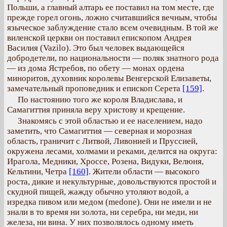
Польши, а главный алтарь ее поставил на том месте, где
прежде горел огонь, ложно считавшийся вечным, чтобы
языческое заблуждение стало всем очевидным. В той же
виленской церкви он поставил епископом Андрея
Василия (Vazilo). Это был человек выдающейся
добродетели, по национальности — поляк знатного рода
— из дома Ястребов, по обету — монах ордена
миноритов, духовник королевы Венгерской Елизаветы,
замечательный проповедник и епископ Серета
[159]
.
По настоянию того же короля Владислава, и
Самагиттия приняла веру христову и крещение.
Знакомясь с этой областью и ее населением, надо
заметить, что Самагиттия — северная и морозная
область, граничит с Литвой, Ливонией и Пруссией,
окружена лесами, холмами и реками, делится на округа:
Ирагола, Медники, Хроссе, Розена, Видуки, Велюня,
Кельтини, Четра
[160]
. Жители области — высокого
роста, дикие и некультурные, довольствуются простой и
скудной пищей, жажду обычно утоляют водой, а
изредка пивом или медом (medone). Они не имели и не
знали в то время ни золота, ни серебра, ни меди, ни
железа, ни вина. У них позволялось одному иметь