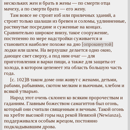
нескольких жен и брать в жены — по смерти отца
мачеху, а по смерти брата — его жену.
Там вовсе не строят изб или приличных зданий, а
строят только шалаши из бревен и соломы, удлинненные,
растянутые посредине и суженные на концах.
Сравнительно широкое внизу, такое сооружение,
постепенно по мере надстройки суживается и
становится наиболее похоже на дно
[опрокинутой]
лодки или шлем. На верхушке делается одно окно,
дающее свет сверху, а под ним очаг — для
приготовления и варки пищи, а также для защиты от
холода, в котором цепенеет эта область большую часть
года.
[с. 102]В таком доме они живут с женами, детьми,
рабами, рабынями, скотом мелким и вьючным, хлебом и
всякой утварью.
Народ этот очень склонен ко всяким пророчествам и
гаданиям. Главным божеством самагиттов был огонь,
который они считали священным и вечным. Такой огонь
на хребте высокой горы над рекой Невязой (Newiasza),
поддерживался особым жрецом, постоянно
подкладывавшим дрова.