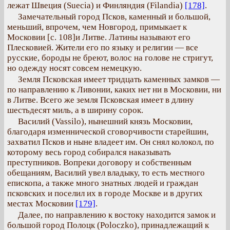
лежат Швеция (Suecia) и Финляндия (Filandia)
[178]
.
Замечательный город Псков, каменный и большой,
меньший, впрочем, чем Новгород, примыкает к
Московии [с. 108]и Литве. Латины называют его
Плесковией. Жители его по языку и религии — все
русские, бороды не бреют, волос на голове не стригут,
но одежду носят совсем немецкую.
Земля Псковская имеет тридцать каменных замков —
по направлению к Ливонии, каких нет ни в Московии, ни
в Литве. Всего же земля Псковская имеет в длину
шестьдесят миль, а в ширину сорок.
Василий (Vassilo), нынешний князь Московии,
благодаря изменнической сговорчивости старейшин,
захватил Псков и ныне владеет им. Он снял колокол, по
которому весь город собирался наказывать
преступников. Вопреки договору и собственным
обещаниям, Василий увел владыку, то есть местного
епископа, а также много знатных людей и граждан
псковских и поселил их в городе Москве и в других
местах Московии
[179]
.
Далее, по направлению к востоку находится замок и
большой город Полоцк (Poloczko), принадлежащий к