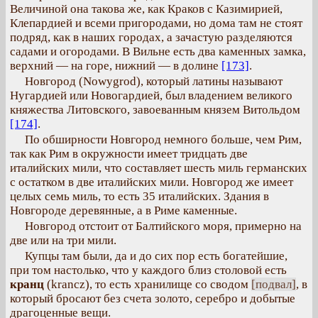
Величиной она такова же, как Краков с Казимирией,
Клепардией и всеми пригородами, но дома там не стоят
подряд, как в наших городах, а зачастую разделяются
садами и огородами. В Вильне есть два каменных замка,
верхний — на горе, нижний — в долине
[173]
.
Новгород (Nowygrod), который латины называют
Нугардией или Новогардией, был владением великого
княжества Литовского, завоеванным князем Витольдом
[174]
.
По обширности Новгород немного больше, чем Рим,
так как Рим в окружности имеет тридцать две
италийских мили, что составляет шесть миль германских
с остатком в две италийских мили. Новгород же имеет
целых семь миль, то есть 35 италийских. Здания в
Новгороде деревянные, а в Риме каменные.
Новгород отстоит от Балтийского моря, примерно на
две или на три мили.
Купцы там были, да и до сих пор есть богатейшие,
при том настолько, что у каждого близ столовой есть
кpанц
(krancz), то есть хранилище со сводом
[подвал]
, в
который бросают без счета золото, серебро и добытые
драгоценные вещи.