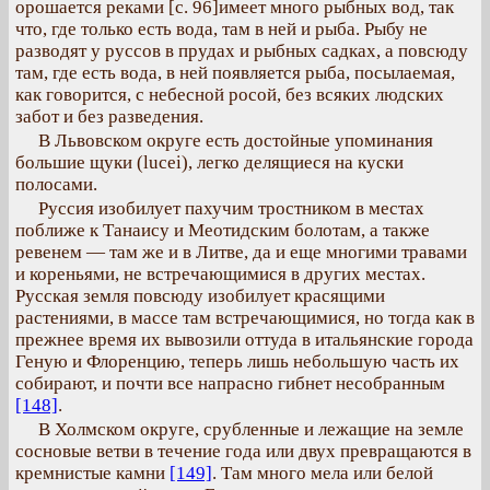
орошается реками [с. 96]имеет много рыбных вод, так
что, где только есть вода, там в ней и рыба. Рыбу не
разводят у руссов в прудах и рыбных садках, а повсюду
там, где есть вода, в ней появляется рыба, посылаемая,
как говорится, с небесной росой, без всяких людских
забот и без разведения.
В Львовском округе есть достойные упоминания
большие щуки (lucei), легко делящиеся на куски
полосами.
Руссия изобилует пахучим тростником в местах
поближе к Танаису и Меотидским болотам, а также
ревенем — там же и в Литве, да и еще многими травами
и кореньями, не встречающимися в других местах.
Русская земля повсюду изобилует красящими
растениями, в массе там встречающимися, но тогда как в
прежнее время их вывозили оттуда в итальянские города
Геную и Флоренцию, теперь лишь небольшую часть их
собирают, и почти все напрасно гибнет несобранным
[148]
.
В Холмском округе, срубленные и лежащие на земле
сосновые ветви в течение года или двух превращаются в
кремнистые камни
[149]
. Там много мела или белой