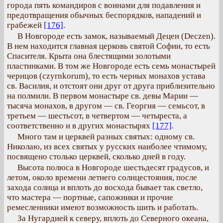
города пять командиров с воинами для подавления и
предотвращения обычных беспорядков, нападений и
грабежей
[176]
.
В Новгороде есть замок, называемый Децен (Deczen).
В нем находится главная церковь святой Софии, то есть
Спасителя. Крыта она блестящими золотыми
пластинками. В том же Новгороде есть семь монастырей
чернцов (czyrnkorum), то есть черных монахов устава
св. Василия, и отстоят они друг от друга приблизительно
на полмили. В первом монастыре св. девы Марии —
тысяча монахов, в другом — св. Георгия — семьсот, в
третьем — шестьсот, в четвертом — четыреста, а
соответственно и в других монастырях
[177]
.
Много там и церквей разных святых: одному св.
Николаю, из всех святых у русских наиболее чтимому,
посвящено столько церквей, сколько дней в году.
Высота полюса в Новгороде шестьдесят градусов, и
летом, около времени летнего солнцестояния, после
захода солнца и вплоть до восхода бывает так светло,
что мастера — портные, сапожники и прочие
ремесленники имеют возможность шить и работать.
За Нугардией к северу, вплоть до Северного океана,