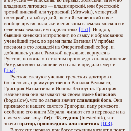
а в Руссии — епископы: во первых, холмский, затем во
владениях литовцев — владимирский, или брестский;
третий пинский или туровский (Mrowski), четвертый
полоцкий, пятый луцкий, шестой смоленский и все
вообще другие владыки и епископы в землях москов и в
северных землях, им подвластных
[151]
. Исидор,
бывший киевский митрополит, по языку и образованию
ученейший грек, во время папы Евгения IV прибыл
поездом в сто лошадей на Флорентийский собор, и,
добившись унии с Римской церковью, вернулся в
Руссию, но когда он стал там проповедовать подчинение
Риму, московиты лишили его сана и предали смерти
[152]
.
Русские следуют учению греческих докторов и
богословов, преимущественно Василия Великого,
Григория Назианзина и Иоанна Златоуста. Григория
Назианзина они называют на своем языке
богослов
(bogoslow), что по латыни значит
славящий бога
. Они
признают и нашего святого Григория, папу римского,
особенно его книги Морали, читают его в переводе и на
своем языке зовут
бе
[с. 98]
сeдник
(biesiednik), что
значит
оратор, проповедник или советник
[103]
.
В русских церквах при богослужении читают и поют