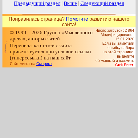
Предыдущий раздел
|
Выше
|
Следующий раздел
Понравилась страница?
Помогите
развитию нашего
сайта!
Число загрузок : 2 864
© 1999 – 2026 Группа «Мысленного
Модифицировано :
древа», авторы статей
15.01.2020
Если вы заметили
Перепечатка статей с сайта
ошибку набора
приветствуется при условии ссылки
на этой странице,
выделите
(гиперссылки) на наш сайт
её мышкой и нажмите
Сайт живет на
Смереке
Ctrl+Enter
.