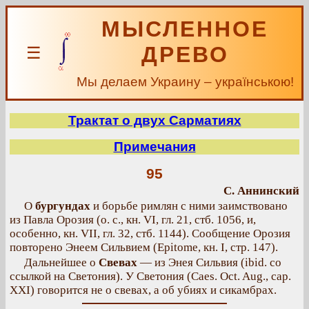
МЫСЛЕННОЕ
ДРЕВО
☰
Мы делаем Украину – українською!
Трактат о двух Сарматиях
Примечания
95
С. Аннинский
О
бургундах
и борьбе римлян с ними заимствовано
из Павла Орозия (о. с., кн. VI, гл. 21, стб. 1056, и,
особенно, кн. VII, гл. 32, стб. 1144). Сообщение Орозия
повторено Энеем Сильвием (Epitome, кн. I, стр. 147).
Дальнейшее о
Свевах
— из Энея Сильвия (ibid. со
ссылкой на Светония). У Светония (Caes. Oct. Aug., cap.
XXI) говорится не о свевах, а об убиях и сикамбрах.