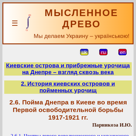
МЫСЛЕННОЕ
ДРЕВО
☰
Мы делаем Украину – українською!
uk
ru
en
Киевские острова и прибрежные урочища
на Днепре – взгляд сквозь века
2. История киевских островов и
пойменных урочищ
2.6. Пойма Днепра в Киеве во время
Первой освободительной борьбы
1917-1921 гг.
Парникоза И.Ю.
2.6.1. Центры левого революционного и украинского