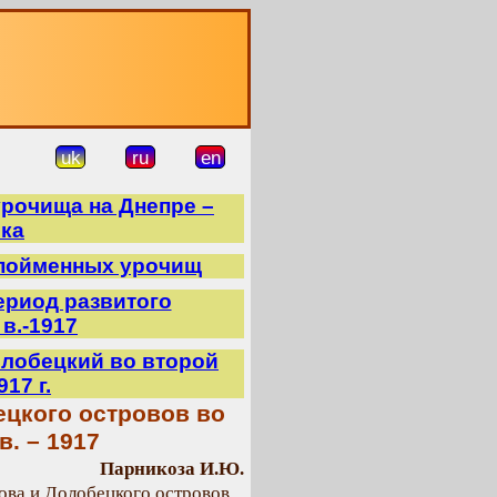
О
uk
ru
en
рочища на Днепре –
ека
 пойменных урочищ
период развитого
 в.-1917
Долобецкий во второй
17 г.
ецкого островов во
в. – 1917
Парникоза И.Ю.
ова и Долобецкого островов