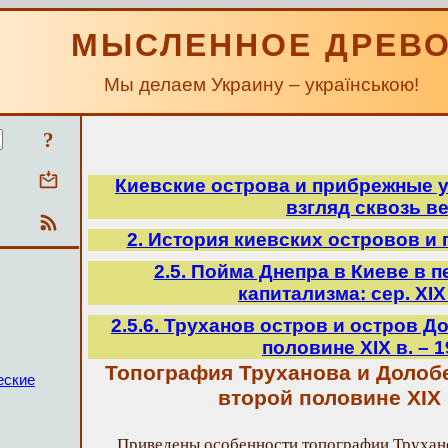
МЫСЛЕННОЕ ДРЕВ
Мы делаем Украину – українською!
?
Киевские острова и прибрежные у
взгляд сквозь в
2. История киевских островов и
2.5. Пойма Днепра в Киеве в 
капитализма: сер. ХІХ
2.5.6. Труханов остров и остров 
половине XIX в. – 19
Топография Труханова и Долоб
еские
второй половине XIX 
Приведены особенности топографии Трухан