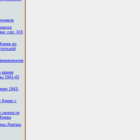
очников
ериода
ма: сер. ХІХ
 Киеве во
ительной
в межвоенном
о время
ны 1941-43
иеве 1943-
в Киеве с
е ценности
 Киева
ины Днепра