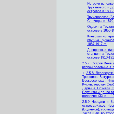
История использ
Труханового и Д
островов в 1850-1
Трухановская (А
Слободка в 1870-
Отдых на Труха
острове в 1850-19
Киевский импера
клуб на Трухано
1887-1917 гг.
Днепровская био
станция на Трух
острове 1910-1915
2.5.7. Остров Венец
второй половине XIX 
+
2.5.8. Левобереж
Троещина, Выгуров
Воскресенская, Ник
Кухмистерская Слоб
Дарница, Позняки, О
Бортничи и др. во в
половине XIX в. – 19
2.5.9. Неводничи, В
острова Жуков, Чер
(Водников), урочище
Заспа и др. во втор