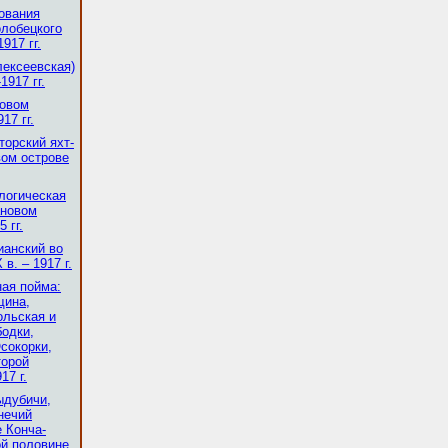
ования
олобецкого
917 гг.
лексеевская)
1917 гг.
новом
17 гг.
торский яхт-
вом острове
логическая
ановом
 гг.
ианский во
в. – 1917 г.
ная пойма:
щина,
ольская и
одки,
сокорки,
торой
17 г.
ыдубичи,
нечий
 Конча-
ой половине