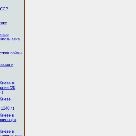
 ССР
токе
ежные
квозь века
стика поймы
ровов и
 Киеве в
ории (20
.)
 Киеве
1240 г.)
 Киеве в
раины (от
 Киеве в
ализма: сер.