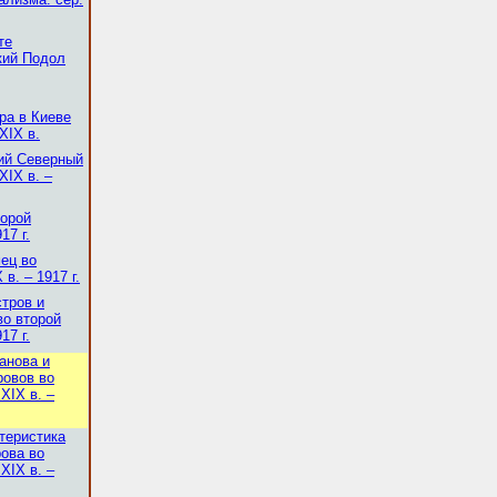
те
кий Подол
ра в Киеве
XIX в.
кий Северный
XIX в. –
торой
17 г.
мец во
в. – 1917 г.
стров и
во второй
17 г.
анова и
ровов во
XIX в. –
теристика
рова во
XIX в. –