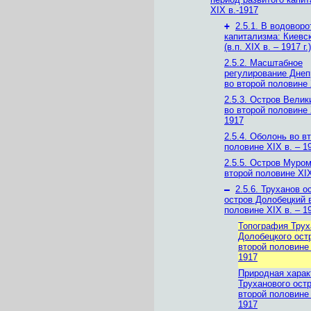
ХІХ в.-1917
+
2.5.1. В водоворо
капитализма: Киевс
(в.п. XIX в. – 1917 г.)
2.5.2. Масштабное
регулирование Днеп
во второй половине 
2.5.3. Остров Вели
во второй половине 
1917
2.5.4. Оболонь во в
половине XIX в. – 19
2.5.5. Остров Муро
второй половине XIX 
–
2.5.6. Труханов о
остров Долобецкий 
половине XIX в. – 19
Топография Трух
Долобецкого ост
второй половине 
1917
Природная харак
Труханового ост
второй половине 
1917