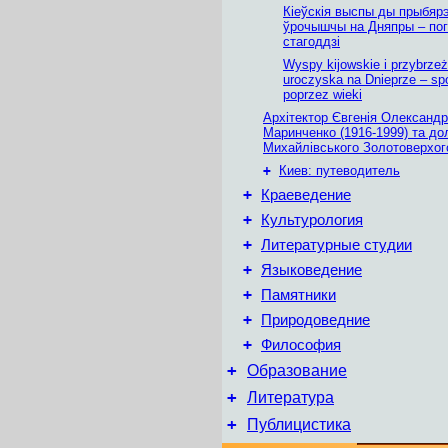
Кіеўскія выспы ды прыбяр
ўрочышчы на Дняпры – пог
стагоддзі
Wyspy kijowskie i przybrze
uroczyska na Dnieprze – spo
poprzez wieki
Архітектор Євгенія Олександр
Маринченко (1916-1999) та до
Михайлівського Золотоверхог
+
Киев: путеводитель
+
Краеведение
+
Культурология
+
Литературные студии
+
Языковедение
+
Памятники
+
Природоведние
+
Философия
+
Образование
+
Литература
+
Публицистика