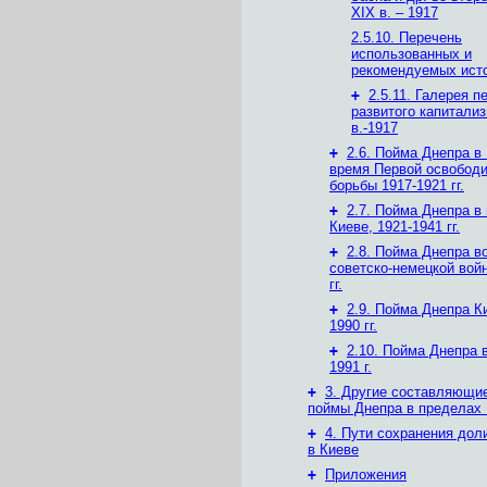
XIX в. – 1917
2.5.10. Перечень
использованных и
рекомендуемых ист
+
2.5.11. Галерея п
развитого капитализ
в.-1917
+
2.6. Пойма Днепра в
время Первой освобод
борьбы 1917-1921 гг.
+
2.7. Пойма Днепра 
Киеве, 1921-1941 гг.
+
2.8. Пойма Днепра в
советско-немецкой вой
гг.
+
2.9. Пойма Днепра К
1990 гг.
+
2.10. Пойма Днепра 
1991 г.
+
3. Другие составляющи
поймы Днепра в пределах
+
4. Пути сохранения дол
в Киеве
+
Приложения