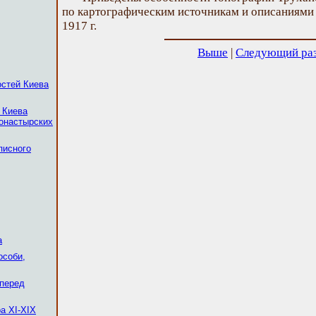
по картографическим источникам и описаниями 
1917 г.
Выше
|
Следующий ра
остей Киева
 Киева
монастырских
писного
а
особи,
 перед
а XI-XIX