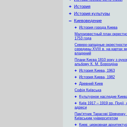
+
История
+
История культуры
–
Киевоведение
+
История города Киева
Малоизвестный план окрестн
1753 года
Северо-западные окрестности
середины XVIII в. на картах 
владений
Плани Києва 1810 року з руко
альбому К. М. Бороздіна
+
История Киева, 1963
+
История Киева, 1982
+
Древний Киев
Софія Київська
+
Культурное наследие Киев
+
Київ 1917 – 1919 рр. Події, 
адреси
Пам’ятник Тарасові Шевченку
Київським університетом
+
Киев: церковная архитектур