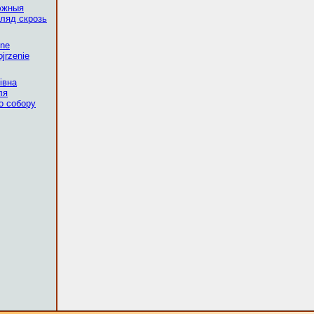
эжныя
ляд скрозь
żne
jrzenie
івна
ля
о собору