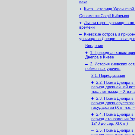
века
+
Киев – столица Украинской
Орнаменти Софії Київської
+
Лысая гора – урочище в по
времени
–
Киевские острова и прибр
урочища на Днепре – взгляд с
Введение
+
1. Природная характери
Днепра в Киеве
–
2. История киевских ост
пойменных урочищ
2.1. Периодизация
+
2.2. Пойма Днепра в
период древнейшей ист
тыс. лет назад – X в.н.э
+
2.3. Пойма Днепра в
период древнерусского
государства (Х в. н.е. – 
+
2.4. Пойма Днепра в
период становления Ук
1240 до сер. XIX в.)
–
2.5. Пойма Днепра в
период развитого капит