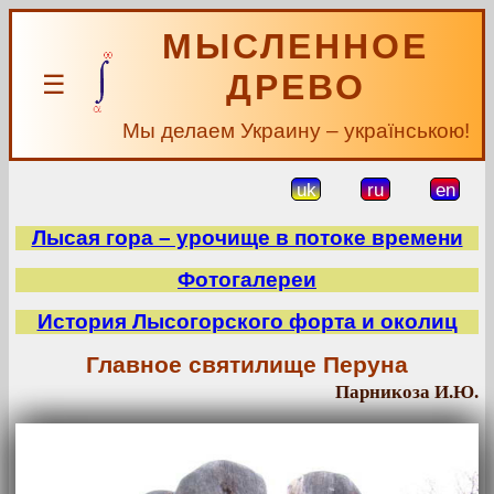
МЫСЛЕННОЕ
ДРЕВО
☰
Мы делаем Украину – українською!
uk
ru
en
Лысая гора – урочище в потоке времени
Фотогалереи
История Лысогорского форта и околиц
Главное святилище Перуна
Парникоза И.Ю.