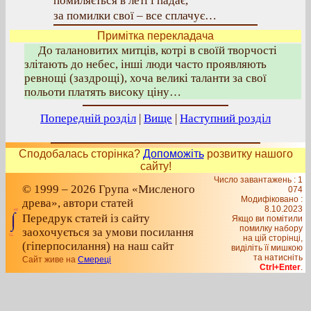
помиляється в леті і падає,
за помилки свої – все сплачує…
Примітка перекладача
До талановитих митців, котрі в своїй творчості
злітають до небес, інші люди часто проявляють
ревнощі (заздрощі), хоча великі таланти за свої
польоти платять високу ціну…
Попередній розділ
|
Вище
|
Наступний розділ
Сподобалась сторінка?
Допоможіть
розвитку нашого
сайту!
Число завантажень : 1
© 1999 – 2026 Група «Мисленого
074
Модифіковано :
древа», автори статей
8.10.2023
Передрук статей із сайту
Якщо ви помітили
помилку набору
заохочується за умови посилання
на цiй сторiнцi,
(гіперпосилання) на наш сайт
видiлiть її мишкою
та натисніть
Сайт живе на
Смереці
Ctrl+Enter
.