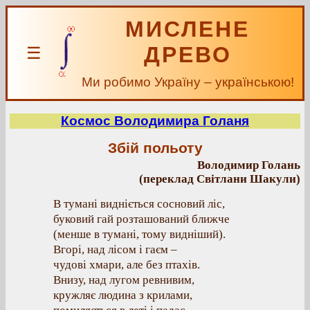
МИСЛЕНЕ
ДРЕВО
☰
Ми робимо Україну – українською!
Космос Володимира Голаня
Збій польоту
Володимир Голань
(переклад Світлани Шакули)
В тумані видніється сосновий ліс,
буковий гай розташований ближче
(менше в тумані, тому видніший).
Вгорі, над лісом і гаєм –
чудові хмари, але без птахів.
Внизу, над лугом ревнивим,
кружляє людина з крилами,