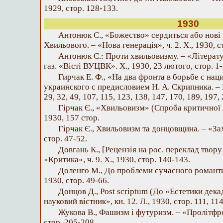
1929, стор. 128-133.
1930
Антонюк С., «Божество» сердиться або нові
Хвильового. – «Нова генерація», ч. 2. X., 1930, с
Антонюк С.: Проти хвильовизму. – «Літерату
газ. «Вісті ВУЦВК». X., 1930, 23 лютого, стор. 1-
Гирчак Е. Ф., «На два фронта в борьбе с на
украинского с предисловием Н. А. Скрипника. – М
29, 32, 49, 107, 115, 123, 138, 147, 170, 189, 197,
Гірчак Є., «Хвильовизм» (Спроба критичної 
1930, 157 стор.
Гірчак Є., Хвильовизм та донцовщина. – «Захі
стор. 47-52.
Довгань К., [Рецензія на рос. переклад твор
«Критика», ч. 9. X., 1930, стор. 140-143.
Доленго M., До проблеми сучасного романтизм
1930, стор. 49-66.
Донцов Д., Post scriptum (До «Естетики дека
науковий вістник», кн. 12. Л., 1930, стор. 111, 114
Жукова В., Фашизм і футуризм. – «Пролітфрон
стор. 205-208.