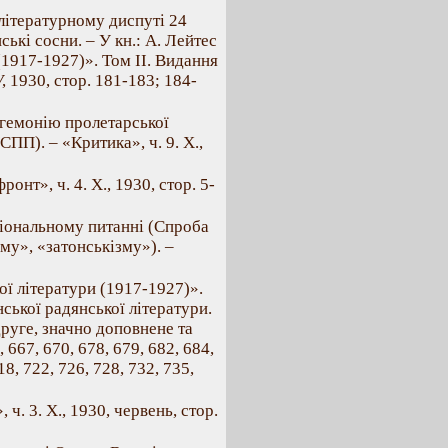
 літературному диспуті 24
ькі сосни. – У кн.: А. Лейтес
(1917-1927)». Том II. Видання
, 1930, стор. 181-183; 184-
гегемонію пролетарської
ПП). – «Критика», ч. 9. X.,
онт», ч. 4. X., 1930, стор. 5-
ціональному питанні (Спроба
му», «затонськізму»). –
ої літератури (1917-1927)».
нської радянської літератури.
руге, значно доповнене та
 667, 670, 678, 679, 682, 684,
18, 722, 726, 728, 732, 735,
ч. 3. X., 1930, червень, стор.