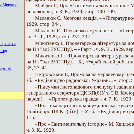
зи Миколи
Майфет Г., Про «Сантиментальну історію» М
революція», ч. 3. К., 1929, стор. 100-109.
Маланюк Є., Чергова лекція. – «Літературно-н
1929, стор. 344.
Маланюк Є., Шевченко і сучасність. – «Літе
кн. 3. Л., 1929, стор. 231, 232.
Микитенко І., Пролетарська література за до
ка, листи
на II з’їзді ВУСППу). – «Гарт», ч. 9. К., 1929, ве
 під
Микитенко І.; «Пролетарська література за 
на II з’їзді ВУСППу). – X., «Український робітник
35, 37, 41.
ість М.
Петровський Г., Промова на червневому пле
зб.: «Будівництво радянської України…», стор. 5
«Підсумки листопадового пленуму і завданн
генерального секретаря ЦК КП(б)У т. С В. Косіо
нараді). – «Пролетарська правда», ч. 7. К., 1929, 
«Політика партії в справі української худож
Політбюро ЦК КП(б)У). – У зб.: «Будівництво р
115.
«Про «Сантиментальну історію» М. Хвильово
ч. 3. К., 1929.