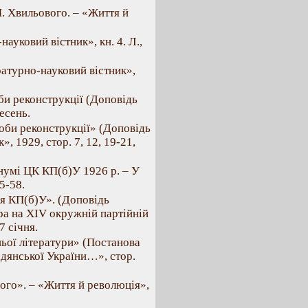
. Хвильового. – «Життя й
ауковий вістник», кн. 4. Л.,
ратурно-науковий вістник»,
би реконструкції (Доповідь
ресень.
доби реконструкції» (Доповідь
», 1929, стор. 7, 12, 19-21,
нумі ЦК КП(б)У 1926 р. – У
5-58.
я КП(б)У». (Доповідь
ра на XIV окружній партійній
7 січня.
ньої літератури» (Постанова
адянської України…», стор.
го». – «Життя й революція»,