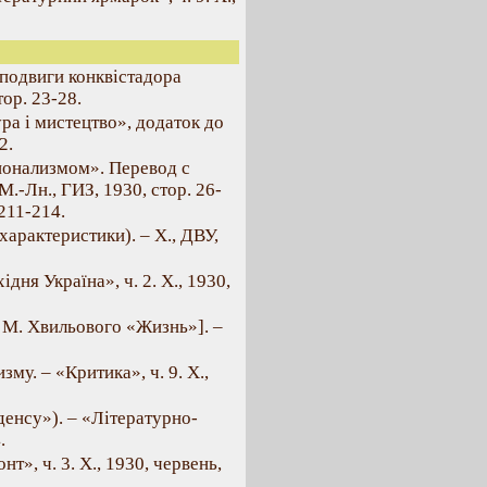
 подвиги конквістадора
тор. 23-28.
ра і мистецтво», додаток до
2.
ционализмом». Перевод с
.-Лн., ГИЗ, 1930, стор. 26-
 211-214.
характеристики). – X., ДВУ,
дня Україна», ч. 2. X., 1930,
у М. Хвильового «Жизнь»]. –
у. – «Критика», ч. 9. X.,
денсу»). – «Літературно-
.
т», ч. 3. X., 1930, червень,