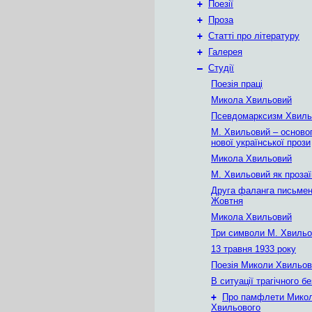
+
Поезії
+
Проза
+
Статті про літературу
+
Галерея
–
Студії
Поезія праці
Микола Хвильовий
Псевдомарксизм Хвиль
М. Хвильовий – осново
нової української прози
Микола Хвильовий
M. Хвильовий як прозаї
Друга фаланга письмен
Жовтня
Микола Хвильовий
Три символи М. Хвильо
13 травня 1933 року
Поезія Миколи Хвильов
В ситуації трагічного б
+
Про памфлети Мико
Хвильового