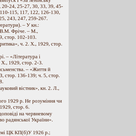
Випуск І «За ленінську
 20-24, 25-27, 30, 33, 39, 45-
, 110-115, 117, 122, 126-130,
25, 243, 247, 259-267.
ратури). – У кн.:
В.M. Фріче. – M.,
 стор. 102-103.
тика», ч. 2. X., 1929, стор.
і. – «Література і
X., 1929, стор. 2-3.
исьменства. – «Життя й
З, стор. 136-139; ч. 5, стор.
8.
уковий вістник», кн. 2. Л.,
го 1929 р. Не розуміння чи
1929, стор. 6.
 доповіді на червневому
во радянської України».
мі ЦК КП(б)У 1926 p.;