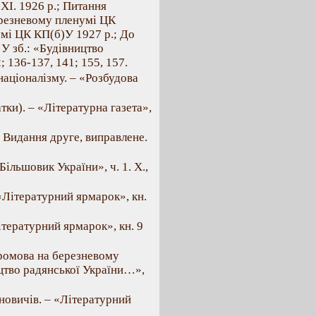
XI. 1926 p.; Питання
березневому пленумі ЦК
мі ЦК КП(б)У 1927 р.; До
 У зб.: «Будівництво
; 136-137, 141; 155, 157.
 націоналізму. – «Розбудова
ки). – «Літературна газета»,
. Видання друге, виправлене.
Більшовик України», ч. 1. X.,
«Літературний ярмарок», кн.
тературний ярмарок», кн. 9
Промова на березневому
ицтво радянської України…»,
ановичів. – «Літературний