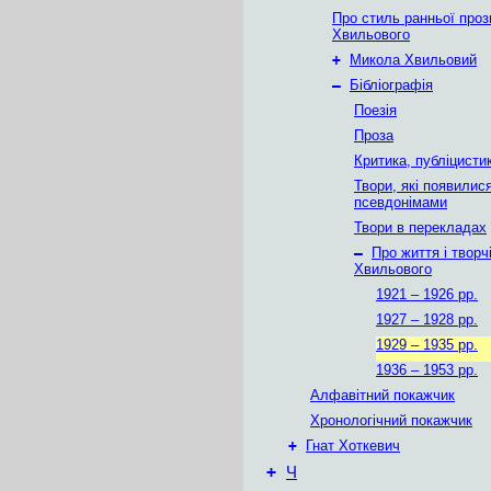
Про стиль ранньої про
Хвильового
+
Микола Хвильовий
–
Бібліографія
Поезія
Проза
Критика, публіцисти
Твори, які появилися
псевдонімами
Твори в перекладах
–
Про життя і творч
Хвильового
1921 – 1926 рр.
1927 – 1928 рр.
1929 – 1935 рр.
1936 – 1953 рр.
Алфавітний покажчик
Хронологічний покажчик
+
Гнат Хоткевич
+
Ч