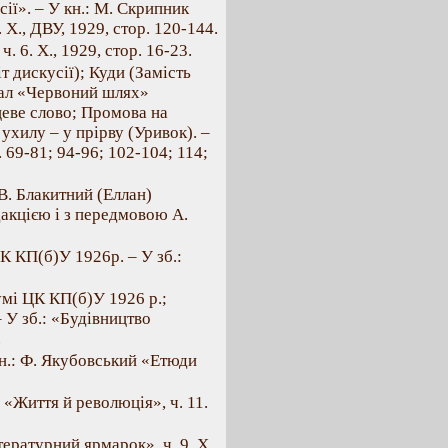
ії». – У кн.: M. Скрипник
 X., ДВУ, 1929, стор. 120-144.
. 6. X., 1929, стор. 16-23.
т дискусії); Куди (Замість
нал «Червоний шлях»
цеве слово; Промова на
хилу – у прірву (Уривок). –
 69-81; 94-96; 102-104; 114;
 В. Блакитний (Еллан)
дакцією і з передмовою А.
К КП(б)У 1926р. – У зб.:
мі ЦК КП(б)У 1926 p.;
 У зб.: «Будівництво
.
кн.: Ф. Якубовський «Етюди
 «Життя й революція», ч. 11.
ературний ярмарок», ч. 9. X.,