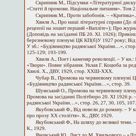
Скрипник М., Підсумки «Літературної дискус
«Статті й промови. Національне питання». Том 2.
Скрипник М., Проти забобонів. – «Критика», ч
Хвиля А., Про наші літературні справи (До лі
рецензії на зошит перший «Вапліте»); Про жур
(Доповідь на засіданні ПБ 20. XI. 1926); Прикін
березневому пленумі ЦК КП(б)У 1927 року; Від у
У зб.: «Будівництво радянської України…», стор.
125-129; 193-199.
Хвиля А., Поет і каменяр революції. – У кн.:
«Твори». Повне зібрання. Уклав Г. Коцюба за ре
Хвилі. X., ДВУ, 1929, стор. ХХШ-ХХХ.
Чубар В., Промова на червневому пленумі Ц
«Будівництво радянської України…», стор. 39.
Шумський О., Промова на червневому плену
Промова на засіданні Політбюро 20. XI 1926 р. –
радянської України…», стор. 26, 27, 30, 105, 107
Якубовський Ф., Від новели до роману. – У 
про прозу XX століття». К., ДВУ, 1929.
Якубовський Ф., На шляху до великої теми. –
К., 1929.
Яновський Ю., Лист до М. Хвильового – «Літ