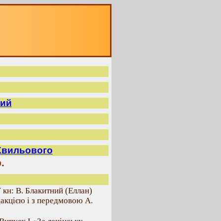
вий
 Хвильового
.
 кн: В. Блакитний (Еллан)
дакцією і з передмовою А.