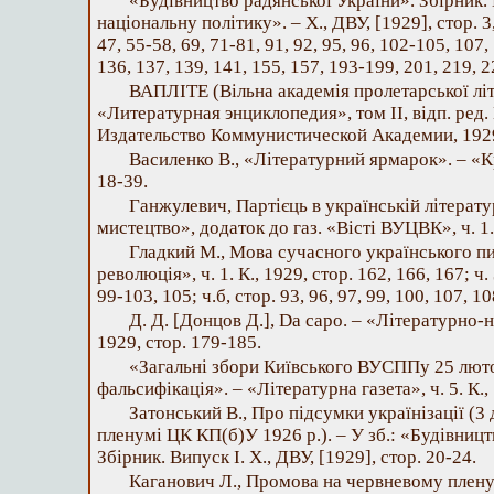
«Будівництво радянської України». Збірник. 
національну політику». – X., ДВУ, [1929], стор. 3,
47, 55-58, 69, 71-81, 91, 92, 95, 96, 102-105, 107
136, 137, 139, 141, 155, 157, 193-199, 201, 219, 2
ВАПЛІТЕ (Вільна академія пролетарської літе
«Литературная энциклопедия», том II, відп. ред. 
Издательство Коммунистической Академии, 1929,
Василенко В., «Літературний ярмарок». – «Кри
18-39.
Ганжулевич, Партієць в українській літератур
мистецтво», додаток до газ. «Вісті ВУЦВК», ч. 1. 
Гладкий М., Мова сучасного українського п
революція», ч. 1. К., 1929, стор. 162, 166, 167; ч. 
99-103, 105; ч.б, стор. 93, 96, 97, 99, 100, 107, 10
Д. Д. [Донцов Д.], Da capo. – «Літературно-на
1929, стор. 179-185.
«Загальні збори Київського ВУСППу 25 люто
фальсифікація». – «Літературна газета», ч. 5. К., 
Затонський В., Про підсумки українізації (3
пленумі ЦК КП(б)У 1926 p.). – У зб.: «Будівницт
Збірник. Випуск І. X., ДВУ, [1929], стор. 20-24.
Каганович Л., Промова на червневому плену