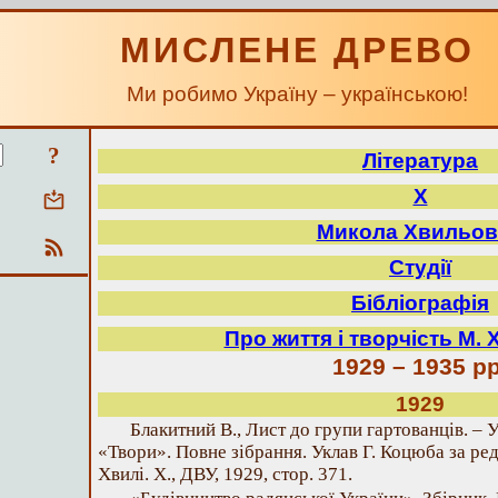
МИСЛЕНЕ ДРЕВО
Ми робимо Україну – українською!
?
Література
Х
Микола Хвильо
Студії
Бібліографія
Про життя і творчість М.
1929 – 1935 рр
1929
Блакитний В., Лист до групи гартованців. – У
«Твори». Повне зібрання. Уклав Г. Коцюба за ре
Хвилі. X., ДВУ, 1929, стор. 371.