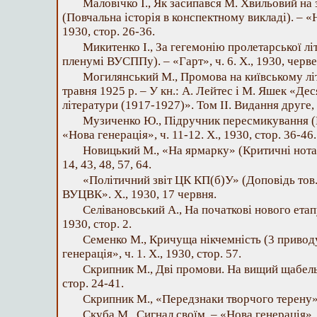
Маловічко І., Як засипався М. Хвильовий на
(Повчальна історія в конспектному викладі). – «Н
1930, стор. 26-36.
Микитенко І., За гегемонію пролетарської лі
пленумі ВУСППу). – «Гарт», ч. 6. X., 1930, черве
Могилянський М., Промова на київському лі
травня 1925 р. – У кн.: А. Лейтес і М. Яшек «Дес
літератури (1917-1927)». Том II. Видання друге, 
Музиченко Ю., Підручник пересмикування (
«Нова генерація», ч. 11-12. X., 1930, стор. 36-46.
Новицький М., «На ярмарку» (Критичні нотатк
14, 43, 48, 57, 64.
«Політичний звіт ЦК КП(б)У» (Доповідь тов. С
ВУЦВК». X., 1930, 17 червня.
Селівановський А., На початкові нового етапу
1930, стор. 2.
Семенко М., Кричуща нікчемність (3 приводу
генерація», ч. 1. X., 1930, стор. 57.
Скрипник М., Дві промови. На вищий щабель. 
стор. 24-41.
Скрипник М., «Передзнаки творчого терену».
Скуба М., Сигнал своїм. – «Нова генерація», ч