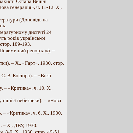
 захисті Остапа Вишні
ова генерація», ч. 11-12. X.,
тератури (Доповідь на
нь.
тературному диспуті 24
ять років української
стор. 189-193.
Полемічний репортаж). –
и). – X., «Гарт», 1930, стор.
. В. Косіора). – «Вісті
. – «Критика», ч. 10. X.,
 однієї небезпеки). – «Нова
– «Критика», ч. 6. X., 1930,
 – X., ДВУ, 1930.
. 8-9. X., 1930, стор. 49-51.