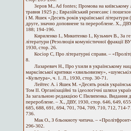
Зеров M., Ad fontes; Промова на київському
травня 1925 p.; Евразійський ренесанс і пошехонс
і М. Яшек «Десять років української літератури 
друге, значно доповнене та перероблене. X., ДВУ
188; 194-196.
Кириленко І., Микитенко І., Кузьмич В., За 
літератури (Резолюція комуністичної фракції ВУС
1930, стор. 26.
Косіор С, Про літературні справи. – «Пролітфр
8.
Лазаревич H., Про ухили в українському на
марксівської критики «хвильовизму», «шумськіз
«Культура», ч. 1. Л., 1930, стор. 30-71.
Лейтес А. і Яшек М. «Десять років українськ
Том II. Організаційні та ідеологічні шляхи украї
За загальною редакцією С Пилипенка. Видання д
перероблене. – X., ДВУ, 1930, стор. 646, 649, 655,
685, 688, 691, 694, 701, 704, 709, 710, 712, 714-7
736.
Мак О., З бльокноту читача. – «Пролітфронт», 
296-302.