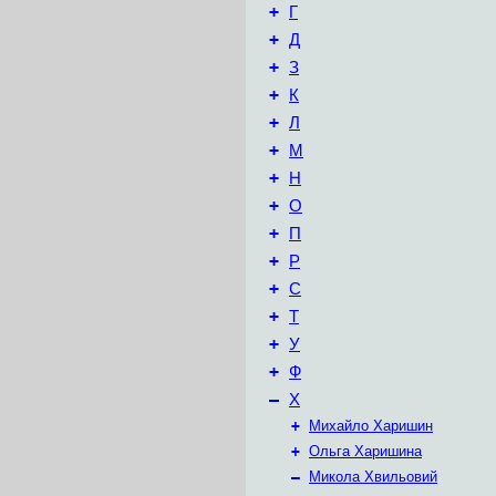
+
Г
+
Д
+
З
+
К
+
Л
+
М
+
Н
+
О
+
П
+
Р
+
С
+
Т
+
У
+
Ф
–
Х
+
Михайло Харишин
+
Ольга Харишина
–
Микола Хвильовий