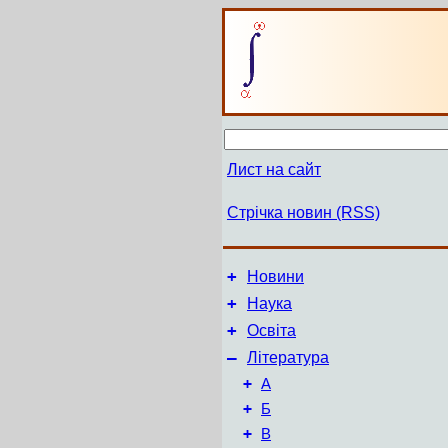
Лист на сайт
Стрічка новин (RSS)
+
Новини
+
Наука
+
Освіта
–
Література
+
А
+
Б
+
В