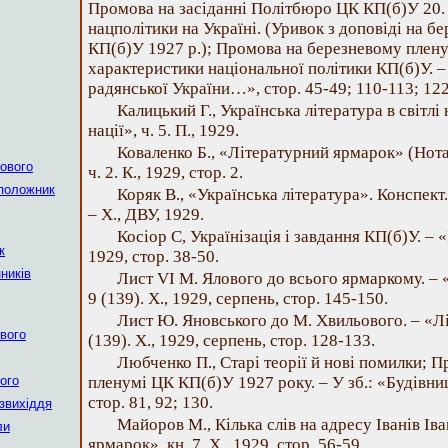
Промова на засіданні Політбюро ЦК КП(б)У 20. 
нацполітики на Україні. (Уривок з доповіді на 
КП(б)У 1927 p.); Промова на березневому плену
характеристики національної політики КП(б)У. –
радянської України…», стор. 45-49; 110-113; 122
Калицький Г., Українська література в світлі
нації», ч. 5. П., 1929.
Коваленко Б., «Літературний ярмарок» (Нотат
ового
ч. 2. К., 1929, стор. 2.
положник
Коряк В., «Українська література». Конспект
– X., ДВУ, 1929.
Косіор С, Українізація і завдання КП(б)У. – «
к
1929, стор. 38-50.
ників
Лист VI М. Ялового до всього ярмаркому. – 
9 (139). X., 1929, серпень, стор. 145-150.
Лист Ю. Яновського до М. Хвильового. – «Лі
вого
(139). X., 1929, серпень, стор. 128-133.
Любченко П., Старі теорії й нові помилки; 
ого
пленумі ЦК КП(б)У 1927 року. – У зб.: «Будівн
стор. 81, 92; 130.
езвихіддя
Майоров M., Кілька слів на адресу Іванів Ів
ли
ярмарок», кн. 7. X., 1929, стор. 56-59.