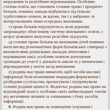
моральним та релігійним переконанням. Особливо
статева освіта, що становить головне право і пріоритет
батьків, повинна завжди відбуватись під їхньою
турботливою опікою, як вдома, так і у вибраних та
контрольованих ними осередках виховання.
г) права батьків порушуються, коли держава
запроваджує обов’язкову систему виховання і освіти, з
котрої цілковито вилучено релігійне підгрунтя.
д) головне право батьків на виховання дітей повинно
мати вигляд різноманітних форм батьківської співпраці з
вихователями дошкільних закладів, вчителями і
керівниками шкіл, особливо шляхом допущення
громадян до участі у діяльність школи та у визначення і
впровадження у життя засад виховання.
е) родина має право вимагати, щоб засоби масової
інформації були позитивним знаряддям формування і
розбудови суспільства, пропагували і підтримували
головні родинні цінності. Водночас родина має право на
відповідний захист, особливо своїх наймолодших членів
від негативних впливів та зловживань з боку засобів
інформації.
6
. Родина має право на повноцінне існування і