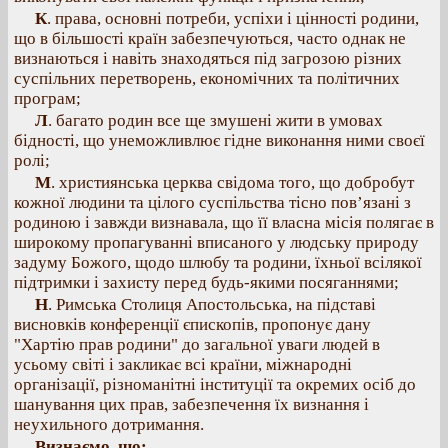
К
. права, основні потреби, успіхи і цінності родини,
що в більшості країн забезпечуються, часто однак не
визнаються і навіть знаходяться під загрозою різних
суспільних перетворень, економічних та політичних
програм;
Л
. багато родин все ще змушені жити в умовах
бідності, що унеможливлює гідне виконання ними своєї
ролі;
М
. християнська церква свідома того, що добробут
кожної людини та цілого суспільства тісно пов’язані з
родиною і завжди визнавала, що її власна місія полягає в
широкому пропагуванні вписаного у людську природу
задуму Божого, щодо шлюбу та родини, їхньої всілякої
підтримки і захисту перед будь-якими посяганнями;
Н
. Римська Столиця Апостольська, на підставі
висновків конференції єпископів, пропонує дану
"Хартію прав родини" до загальної уваги людей в
усьому світі і закликає всі країни, міжнародні
організації, різноманітні інституції та окремих осіб до
шанування цих прав, забезпечення їх визнання і
неухильного дотримання.
Визнаємо, що: