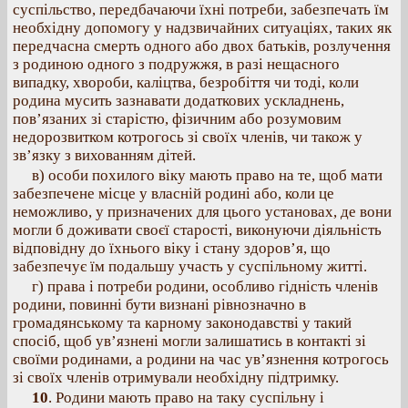
суспільство, передбачаючи їхні потреби, забезпечать їм
необхідну допомогу у надзвичайних ситуаціях, таких як
передчасна смерть одного або двох батьків, розлучення
з родиною одного з подружжя, в разі нещасного
випадку, хвороби, каліцтва, безробіття чи тоді, коли
родина мусить зазнавати додаткових ускладнень,
пов’язаних зі старістю, фізичним або розумовим
недорозвитком котрогось зі своїх членів, чи також у
зв’язку з вихованням дітей.
в) особи похилого віку мають право на те, щоб мати
забезпечене місце у власній родині або, коли це
неможливо, у призначених для цього установах, де вони
могли б доживати своєї старості, виконуючи діяльність
відповідну до їхнього віку і стану здоров’я, що
забезпечує їм подальшу участь у суспільному житті.
г) права і потреби родини, особливо гідність членів
родини, повинні бути визнані рівнозначно в
громадянському та карному законодавстві у такий
спосіб, щоб ув’язнені могли залишатись в контакті зі
своїми родинами, а родини на час ув’язнення котрогось
зі своїх членів отримували необхідну підтримку.
10
. Родини мають право на таку суспільну і