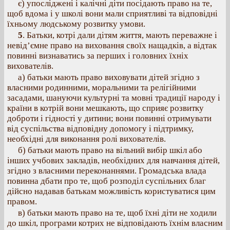
є) упосліджені і калічні діти посідають право на те,
щоб вдома і у школі вони мали сприятливі та відповідні
їхньому людському розвитку умови.
5
. Батьки, котрі дали дітям життя, мають переважне і
невід’ємне право на виховання своїх нащадків, а відтак
повинні визнаватись за перших і головних їхніх
вихователів.
а) батьки мають право виховувати дітей згідно з
власними родинними, моральними та релігійними
засадами, шануючи культурні та мовні традиції народу і
країни в котрій вони мешкають, що сприяє розвитку
доброти і гідності у дитини; вони повинні отримувати
від суспільства відповідну допомогу і підтримку,
необхідні для виконання ролі вихователів.
б) батьки мають право на вільний вибір шкіл або
інших учбових закладів, необхідних для навчання дітей,
згідно з власними переконаннями. Громадська влада
повинна дбати про те, щоб розподіл суспільних благ
дійсно надавав батькам можливість користуватися цим
правом.
в) батьки мають право на те, щоб їхні діти не ходили
до шкіл, програми котрих не відповідають їхнім власним