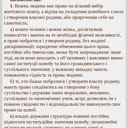
1
. Кожна людина має право на вільний вибір
життєвого шляху, а відтак на укладення шлюбного союзу
і створення власної родини, або приречення себе на
самотність;
а) кожен чоловік і кожна жінка, досягнувши
повноліття і маючи на те необхідні фізичні можливості,
в праві побратися і утворити родину, без жодної
дискримінації; юридичне обмеження цього права,
постійне або тимчасове, може бути запроваджене лише
тоді, коли воно виходить з об’єктивних і важливих вимог
самої інституції шлюбу та його громадянського і
суспільного значення; у кожному випадку мають
поважатись гідність та права людини.
б) ті, хто бажає побратися і утворити власну родину,
мають право сподіватись на створення з боку
суспільства і держави таких моральних, виховних,
суспільних та економічних умов, котрі дозволять їм з
повною свідомістю і відповідальністю виконувати своє
право на шлюб.
в) владні державні структури повинні постійно
підносити інституційне значення шлюбу; позашлюбні
зв’язки не можуть ставитись на одному рівні зі