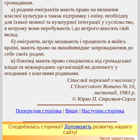
громадянам.
а) родини емігрантів мають право на визнання
власної культури а також підтримку і опіку, необхідну
для їхньої мовної та культурної інтеграції у суспільство,
в котрому вони перебувають і до котрого вносять свій
вклад.
б) емігранти, котрі мешкають і працюють в якійсь
країні, мають право на якнайшвидше запровадження до
себе своїх родин.
в) біженці мають право сподіватись від громадської
влади та міжнародних організацій на допомогу у
поєднанні з власними родинами.
Стислий переклад з часопису
L’Osservatore Romano № 10,
листопад, 1983 р.
© Юрко П. Стрєлков-Серга
Попередня сторінка
|
Вище
|
Наступна сторінка
Сподобалась сторінка?
Допоможіть
розвитку нашого
сайту!
Число завантажень :