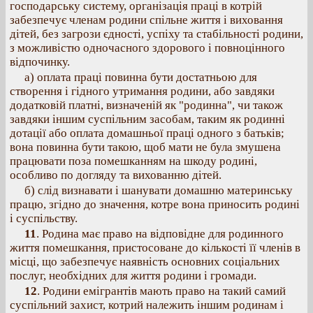
господарську систему, організація праці в котрій
забезпечує членам родини спільне життя і виховання
дітей, без загрози єдності, успіху та стабільності родини,
з можливістю одночасного здорового і повноцінного
відпочинку.
а) оплата праці повинна бути достатньою для
створення і гідного утримання родини, або завдяки
додатковій платні, визначеній як "родинна", чи також
завдяки іншим суспільним засобам, таким як родинні
дотації або оплата домашньої праці одного з батьків;
вона повинна бути такою, щоб мати не була змушена
працювати поза помешканням на шкоду родині,
особливо по догляду та вихованню дітей.
б) слід визнавати і шанувати домашню материнську
працю, згідно до значення, котре вона приносить родині
і суспільству.
11
. Родина має право на відповідне для родинного
життя помешкання, пристосоване до кількості її членів в
місці, що забезпечує наявність основних соціальних
послуг, необхідних для життя родини і громади.
12
. Родини емігрантів мають право на такий самий
суспільний захист, котрий належить іншим родинам і