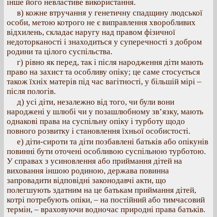
інше його невластиве використання.
в) кожне втручання у генетичну спадщину людської
особи, метою котрого не є виправлення хворобливих
відхилень, складає наругу над правом фізичної
недоторканості і знаходиться у суперечності з добром
родини та цілого суспільства.
г) рівно як перед, так і після народження діти мають
право на захист та особливу опіку; це саме стосується
також їхніх матерів під час вагітності, у більшій мірі –
після пологів.
д) усі діти, незалежно від того, чи були вони
народжені у шлюбі чи у позашлюбному зв’язку, мають
однакові права на суспільну опіку і турботу щодо
повного розвитку і становлення їхньої особистості.
е) діти-сироти та діти позбавлені батьків або опікунів
повинні бути оточені особливою суспільною турботою.
У справах з усиновлення або приймання дітей на
виховання іншою родиною, держава повинна
запровадити відповідні законодавчі акти, що
полегшують здатним на це батькам приймання дітей,
котрі потребують опіки, – на постійний або тимчасовий
термін, – враховуючи водночас природні права батьків.