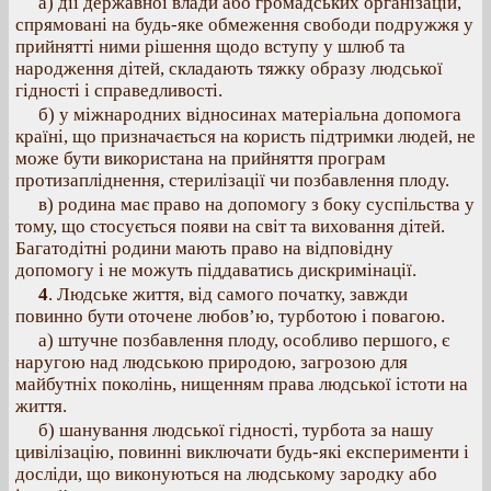
а) дії державної влади або громадських організацій,
спрямовані на будь-яке обмеження свободи подружжя у
прийнятті ними рішення щодо вступу у шлюб та
народження дітей, складають тяжку образу людської
гідності і справедливості.
б) у міжнародних відносинах матеріальна допомога
країні, що призначається на користь підтримки людей, не
може бути використана на прийняття програм
протизапліднення, стерилізації чи позбавлення плоду.
в) родина має право на допомогу з боку суспільства у
тому, що стосується появи на світ та виховання дітей.
Багатодітні родини мають право на відповідну
допомогу і не можуть піддаватись дискримінації.
4
. Людське життя, від самого початку, завжди
повинно бути оточене любов’ю, турботою і повагою.
а) штучне позбавлення плоду, особливо першого, є
наругою над людською природою, загрозою для
майбутніх поколінь, нищенням права людської істоти на
життя.
б) шанування людської гідності, турбота за нашу
цивілізацію, повинні виключати будь-які експерименти і
досліди, що виконуються на людському зародку або