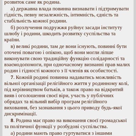
розвиток саме як родина.
а) державна влада повинна визнавати і підтримувати
гідність, певну незалежність, інтимність, єдність та
стабільність кожної родини.
б) розлучення подружжя руйнує засади інституту
шлюбу і родини, шкодить розвитку суспільства та
країни.
в) великі родини, там де вони існують, повинні бути
оточені повагою і опікою, щоб вони могли ліпше
виконувати свою традиційну функцію солідарності та
взаємодопомоги, при одночасному визнанні прав малих
родин і гідності кожного з її членів як особистості.
7
. Кожній родині повинна надаватись можливість
вільної організації релігійного життя у родинному колі,
під керівництвом батьків, а також право на відкритий
вияв і оголошення своєї віри, участь у публічних
обрядах та вільний вибір програм релігійного
виховання, без зазнавання з цього приводу будь-якої
дискримінації.
8
. Родина має право на виконання своєї громадської
та політичної функції у розбудові суспільства.
а) родини мають право гуртуватися з іншими