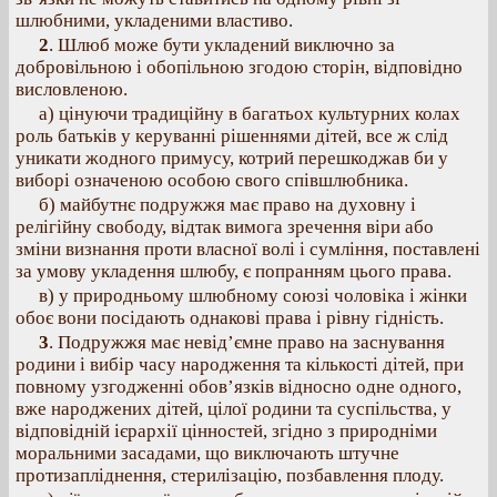
шлюбними, укладеними властиво.
2
. Шлюб може бути укладений виключно за
добровільною і обопільною згодою сторін, відповідно
висловленою.
а) цінуючи традиційну в багатьох культурних колах
роль батьків у керуванні рішеннями дітей, все ж слід
уникати жодного примусу, котрий перешкоджав би у
виборі означеною особою свого співшлюбника.
б) майбутнє подружжя має право на духовну і
релігійну свободу, відтак вимога зречення віри або
зміни визнання проти власної волі і сумління, поставлені
за умову укладення шлюбу, є попранням цього права.
в) у природньому шлюбному союзі чоловіка і жінки
обоє вони посідають однакові права і рівну гідність.
3
. Подружжя має невід’ємне право на заснування
родини і вибір часу народження та кількості дітей, при
повному узгодженні обов’язків відносно одне одного,
вже народжених дітей, цілої родини та суспільства, у
відповідній ієрархії цінностей, згідно з природніми
моральними засадами, що виключають штучне
протизапліднення, стерилізацію, позбавлення плоду.