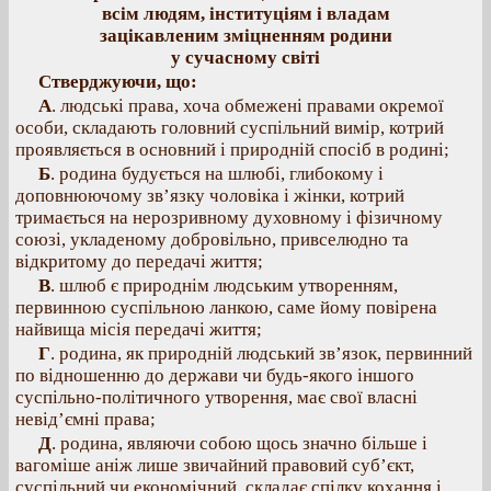
всім людям, інституціям і владам
зацікавленим зміцненням родини
у сучасному світі
Стверджуючи, що:
A
. людські права, хоча обмежені правами окремої
особи, складають головний суспільний вимір, котрий
проявляється в основний і природній спосіб в родині;
Б
. родина будується на шлюбі, глибокому і
доповнюючому зв’язку чоловіка і жінки, котрий
тримається на нерозривному духовному і фізичному
союзі, укладеному добровільно, привселюдно та
відкритому до передачі життя;
В
. шлюб є природнім людським утворенням,
первинною суспільною ланкою, саме йому повірена
найвища місія передачі життя;
Г
. родина, як природній людський зв’язок, первинний
по відношенню до держави чи будь-якого іншого
суспільно-політичного утворення, має свої власні
невід’ємні права;
Д
. родина, являючи собою щось значно більше і
вагоміше аніж лише звичайний правовий суб’єкт,
суспільний чи економічний, складає спілку кохання і