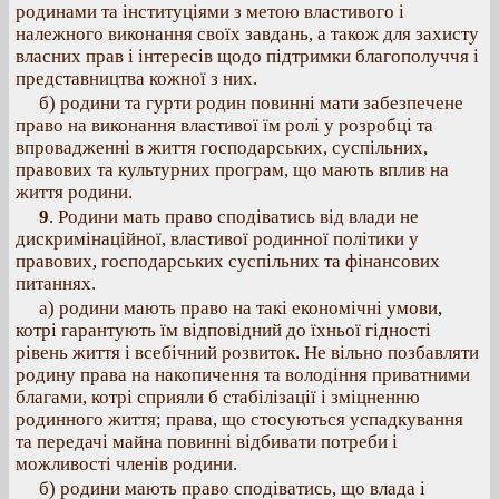
родинами та інституціями з метою властивого і
належного виконання своїх завдань, а також для захисту
власних прав і інтересів щодо підтримки благополуччя і
представництва кожної з них.
б) родини та гурти родин повинні мати забезпечене
право на виконання властивої їм ролі у розробці та
впровадженні в життя господарських, суспільних,
правових та культурних програм, що мають вплив на
життя родини.
9
. Родини мать право сподіватись від влади не
дискримінаційної, властивої родинної політики у
правових, господарських суспільних та фінансових
питаннях.
а) родини мають право на такі економічні умови,
котрі гарантують їм відповідний до їхньої гідності
рівень життя і всебічний розвиток. Не вільно позбавляти
родину права на накопичення та володіння приватними
благами, котрі сприяли б стабілізації і зміцненню
родинного життя; права, що стосуються успадкування
та передачі майна повинні відбивати потреби і
можливості членів родини.
б) родини мають право сподіватись, що влада і