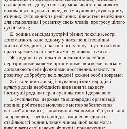
солідарності, єдину з погляду можливості правдивого
виховання нащадків і передачі їм духовних, культурних,
етичних, суспільних та релігійних цінностей, необхідних
для становлення і розвитку своїх членів, прогресу цілого
суспільства;
Е
. родина є місцем зустрічі різних поколінь, котрі
допомагають одне одному у досягненні повнішої
життєвої мудрості, практичного успіху та у погодженні
прав окремих осіб з вимогами суспільного життя;
Ж
. родина і суспільство поєднані між собою
нерозривними живими органічними зв’язками, навзаєм
доповнюють себе функціями досягнення, захисту та
розвитку добробуту всіх людей і кожної особи зокрема;
З
. історичний досвід існування різних народів і
культур довів необхідність визнання та захисту
інституції родини перед суспільством і державою;
І
. суспільство, держава та міжнародні організації
повинні робити все можливе з метою забезпечення
всілякої допомоги, – політичної, економічної, суспільної
та правової, – необхідної для зміцнення єдності і
стабільності родини, таким чином, щоб вона могла
виконувати свої належні функції і призначення;