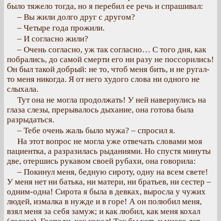
было тяжело тогда, но я перебил ее речь и спрашивал:
– Вы жили долго друг с другом?
– Четыре года прожили.
– И согласно жили?
– Очень согласно, уж так согласно… С того дня, как
побрались, до самой смерти его ни разу не поссорились!
Он был такой добрый: не то, чтоб меня бить, и не ругал-
то меня никогда. Я от него худого слова ни одного не
слыхала.
Тут она не могла продолжать! У ней навернулись на
глаза слезы, прерывалось дыхание, она готова была
разрыдаться.
– Тебе очень жаль было мужа? – спросил я.
На этот вопрос не могла уже отвечать словами моя
пациентка, а разразилась рыданиями. Но спустя минуты
две, отершись рукавом своей рубахи, она говорила:
– Покинул меня, бедную сироту, одну на всем свете!
У меня нет ни батька, ни матери, ни братьев, ни сестер –
одним-одна! Сирота я была в девках, выросла у чужих
людей, измалка в нужде и в горе! А он полюбил меня,
взял меня за себя замуж; и как любил, как меня кохал