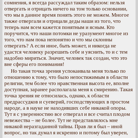
сомнения, я всегда рассуждал таким образом: нельзя
отвергать и отрицать ничего на том только основании,
что мы в данное время понять этого не можем. Многое
также отвергали и отрицали деды наши из того, что
теперь нам всем кажется понятным и ясным. Кто
поручится, что наши потомки не уразумеют многое из
того, что нам пока непонятно и что мы склонны
отвергать? А если иное, быть может, и никогда не
удастся человеку разрешить себе и уяснить, то и с тем
надобно мириться. Значит, человек так создан, что это
вне сферы его понимания!
Но такая точка зрения успокаивала меня только по
отношению к тому, что было непостижимым в области
религии, тем более что нравственная высота ее, вполне
доступная, заранее располагала меня к смирению. Такая
точка зрения не относилась, однако, к области
предрассудков и суеверий, господствующих в простом
народе, а в науке не находивших себе никакой опоры.
Тут я с уверенностию все отвергал и все считал плодом
невежества – не более. Тут не представлялось мне
никакой неразгаданной тайны. Прав ли я был – иной
вопрос, но так думал я искренно и потому был уверен,