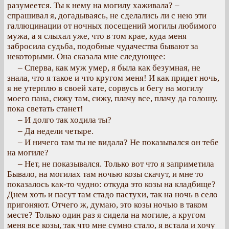
разумеется. Ты к нему на могилу хаживала? –
спрашивал я, догадываясь, не сделались ли с нею эти
галлюцинации от ночных посещений могилы любимого
мужа, а я слыхал уже, что в том крае, куда меня
забросила судьба, подобные чудачества бывают за
некоторыми. Она сказала мне следующее:
– Сперва, как муж умер, я была как безумная, не
знала, что я такое и что кругом меня! И как придет ночь,
я не утерплю в своей хате, сорвусь и бегу на могилу
моего пана, сижу там, сижу, плачу все, плачу да голошу,
пока светать станет!
– И долго так ходила ты?
– Да недели четыре.
– И ничего там ты не видала? Не показывался он тебе
на могиле?
– Нет, не показывался. Только вот что я заприметила
Бывало, на могилах там ночью козы скачут, и мне то
показалось как-то чудно: откуда это козы на кладбище?
Днем хоть и пасут там стадо пастухи, так на ночь в село
пригоняют. Отчего ж, думаю, это козы ночью в таком
месте? Только один раз я сидела на могиле, а кругом
меня все козы, так что мне сумно стало, я встала и хочу