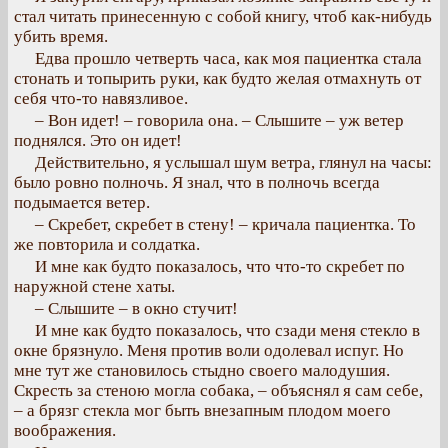
стал читать принесенную с собой книгу, чтоб как-нибудь
убить время.
Едва прошло четверть часа, как моя пациентка стала
стонать и топырить руки, как будто желая отмахнуть от
себя что-то навязливое.
– Вон идет! – говорила она. – Слышите – уж ветер
поднялся. Это он идет!
Действительно, я услышал шум ветра, глянул на часы:
было ровно полночь. Я знал, что в полночь всегда
подымается ветер.
– Скребет, скребет в стену! – кричала пациентка. То
же повторила и солдатка.
И мне как будто показалось, что что-то скребет по
наружной стене хаты.
– Слышите – в окно стучит!
И мне как будто показалось, что сзади меня стекло в
окне брязнуло. Меня против воли одолевал испуг. Но
мне тут же становилось стыдно своего малодушия.
Скресть за стеною могла собака, – объяснял я сам себе,
– а брязг стекла мог быть внезапным плодом моего
воображения.