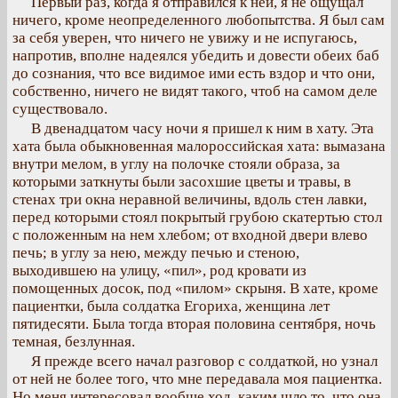
Первый раз, когда я отправился к ней, я не ощущал
ничего, кроме неопределенного любопытства. Я был сам
за себя уверен, что ничего не увижу и не испугаюсь,
напротив, вполне надеялся убедить и довести обеих баб
до сознания, что все видимое ими есть вздор и что они,
собственно, ничего не видят такого, чтоб на самом деле
существовало.
В двенадцатом часу ночи я пришел к ним в хату. Эта
хата была обыкновенная малороссийская хата: вымазана
внутри мелом, в углу на полочке стояли образа, за
которыми заткнуты были засохшие цветы и травы, в
стенах три окна неравной величины, вдоль стен лавки,
перед которыми стоял покрытый грубою скатертью стол
с положенным на нем хлебом; от входной двери влево
печь; в углу за нею, между печью и стеною,
выходившею на улицу, «пил», род кровати из
помощенных досок, под «пилом» скрыня. В хате, кроме
пациентки, была солдатка Егориха, женщина лет
пятидесяти. Была тогда вторая половина сентября, ночь
темная, безлунная.
Я прежде всего начал разговор с солдаткой, но узнал
от ней не более того, что мне передавала моя пациентка.
Но меня интересовал вообще ход, каким шло то, что она