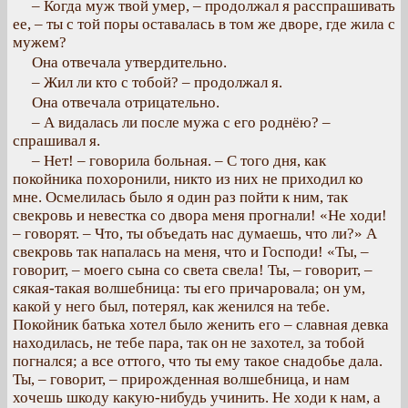
– Когда муж твой умер, – продолжал я расспрашивать
ее, – ты с той поры оставалась в том же дворе, где жила с
мужем?
Она отвечала утвердительно.
– Жил ли кто с тобой? – продолжал я.
Она отвечала отрицательно.
– А видалась ли после мужа с его роднёю? –
спрашивал я.
– Нет! – говорила больная. – С того дня, как
покойника похоронили, никто из них не приходил ко
мне. Осмелилась было я один раз пойти к ним, так
свекровь и невестка со двора меня прогнали! «Не ходи!
– говорят. – Что, ты объедать нас думаешь, что ли?» А
свекровь так напалась на меня, что и Господи! «Ты, –
говорит, – моего сына со света свела! Ты, – говорит, –
сякая-такая волшебница: ты его причаровала; он ум,
какой у него был, потерял, как женился на тебе.
Покойник батька хотел было женить его – славная девка
находилась, не тебе пара, так он не захотел, за тобой
погнался; а все оттого, что ты ему такое снадобье дала.
Ты, – говорит, – прирожденная волшебница, и нам
хочешь шкоду какую-нибудь учинить. Не ходи к нам, а