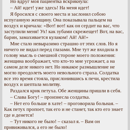
Но вдруг моя пациентка вскрикнула:
– Ай! идет! уже здесь! На меня идет!
Я бросился с своего места и заслонил собою
испуганную женщину. Она показывала пальцем на
воздух и кричала: «Вот! вот! как он сердит на вас, что
заступили меня! Ух! как зубами скрежещет! Вот, на вас,
барин, замахивается кулаком! Ай! Ай!»
Мне стало невыразимо страшно от этих слов. Но я
ничего не видал перед глазами. Мне тут же входила в
голову мысль о смешной стороне моего положения:
женщина воображает, что кто-то мне угрожает, а на
самом деле никого нет. Но никакое размышление не
могло преодолеть моего невольного страха. Солдатка
все это время стояла, прислонившись к печи, крестила
воздух и шептала молитву.
Раздался крик петуха. Обе женщины пришли в себя.
– Слава Богу! – произнесла солдатка.
– Нет его больше в хате! – проговорила больная. –
Как петух пропоет, так его и не станет, так кто его знает
где и денется!
– Тут никого не было! – сказал я. – Вам он
привиживался, а его не было!