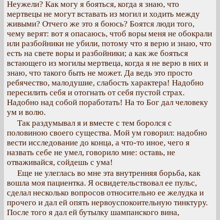
Неужели? Как могу я бояться, когда я знаю, что
мертвецы не могут вставать из могил и ходить между
живыми? Отчего же это я боюсь? Боятся люди того,
чему верят: вот я опасаюсь, чтоб воры меня не обокрали
или разбойники не убили, потому что я верю и знаю, что
есть на свете воры и разбойники; а как же бояться
встающего из могилы мертвеца, когда я не верю в них и
знаю, что такого быть не может. Да ведь это просто
ребячество, малодушие, слабость характера! Надобно
пересилить себя и отогнать от себя пустой страх.
Надобно над собой поработать! На то Бог дал человеку
ум и волю.
Так раздумывал я и вместе с тем боролся с
половиною своего существа. Мой ум говорил: надобно
вести исследование до конца, а что-то иное, чего я
назвать себе не умел, говорило мне: оставь, не
отваживайся, сойдешь с ума!
Еще не улеглась во мне эта внутренняя борьба, как
вошла моя пациентка. Я освидетельствовал ее пульс,
сделал несколько вопросов относительно ее желудка и
прочего и дал ей опять нервоуспокоительную тинктуру.
После того я дал ей бутылку шампанского вина,