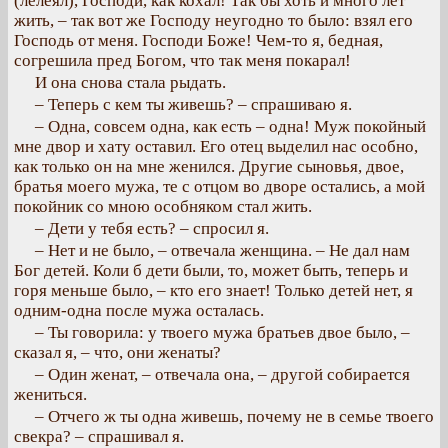
(лелеял), Господи, как кохал! Так бы хоть и много лет
жить, – так вот же Господу неугодно то было: взял его
Господь от меня. Господи Боже! Чем-то я, бедная,
согрешила пред Богом, что так меня покарал!
И она снова стала рыдать.
– Теперь с кем ты живешь? – спрашиваю я.
– Одна, совсем одна, как есть – одна! Муж покойный
мне двор и хату оставил. Его отец выделил нас особно,
как только он на мне женился. Другие сыновья, двое,
братья моего мужа, те с отцом во дворе остались, а мой
покойник со мною особняком стал жить.
– Дети у тебя есть? – спросил я.
– Нет и не было, – отвечала женщина. – Не дал нам
Бог детей. Коли б дети были, то, может быть, теперь и
горя меньше было, – кто его знает! Только детей нет, я
одним-одна после мужа осталась.
– Ты говорила: у твоего мужа братьев двое было, –
сказал я, – что, они женаты?
– Один женат, – отвечала она, – другой собирается
жениться.
– Отчего ж ты одна живешь, почему не в семье твоего
свекра? – спрашивал я.