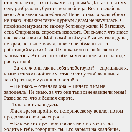
станешь лезть, так собаками затравим!» Да так по всему
селу разбрехали, будто я волшебница. Все по злобе на
меня. А я какая волшебница? Ничего такого волшебного
не знаю, никаким таким дурным делам не научилась. С
покойным мужем по закону божиему жили. И батюшку,
отца Спиридона, спросить извольте. Он скажет, что знает
нас, как мы жили! Мой покойный муж был честная душа,
не крал, не пьянствовал, никого не обманывал, а
работящий мужик был. И я никаким волшебством не
занималась. Это все по злобе на меня сплели и в народе
распустили!
– За что ж они так на тебя злобствуют? – спрашивал я,
и мне хотелось добиться, отчего это у этой женщины
такой разлад с мужниною роднёю.
– Не знаю, – отвечала она. – Ничего я им не
заподеяла! Не знаю, за что они так возненавидели меня!
Разве за то, что я бедная сирота.
И она опять зарыдала.
Я дал время пройти ее истерическому воплю, потом
продолжал свои расспросы.
– Как же это муж твой после смерти своей стал
ходить к тебе, говоришь ты! Его зарыли на кладбище,