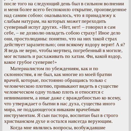
после того на следующий день был в сильном волнении
и меня более всего беспокоило открытие, произведенное
над самим собою: оказывалось, что я принадлежу к
слабым натурам, на которых может переходить
суеверный испуг других. «Нет, нет! – говорил я сам
себе, – не дозволю овладеть собою страху! Иное дело
они, простолюдины: понятно, что на них такой страх
действует заразительно; они всякому вздору верят! А я?
Я ведь не верю, чтобы мертвец, погребенный в могиле,
мог вставать и расхаживать по хатам. Фи, какой вздор,
какое грубое суеверие!»
Материалистом по убеждениям, как и по
склонностям, я не был, как многие из моей братии
врачей, которые, постоянно обращаясь только с
человеческою плотию, привыкают видеть в существе
человеческом одну только плоть и относятся с
невниманием, а иные даже с враждебностью ко всему,
что утверждает о бытии в нас духа, существа иного
мира, не поддающегося никаким врачебным
инструментам. Я сын пастора, воспитан был в строго
христианском духе и остался навсегда верующим.
Когда мне являлись вопросы, возбуждавшие