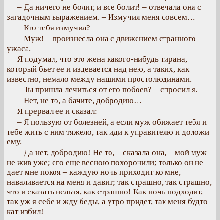
– Да ничего не болит, и все болит! – отвечала она с
загадочным выражением. – Измучил меня совсем…
– Кто тебя измучил?
– Муж! – произнесла она с движением странного
ужаса.
Я подумал, что это жена какого-нибудь тирана,
который бьет ее и издевается над нею, а таких, как
известно, немало между нашими простолюдинами.
– Ты пришла лечиться от его побоев? – спросил я.
– Нет, не то, а бачите, добродию…
Я прервал ее и сказал:
– Я пользую от болезней, а если муж обижает тебя и
тебе жить с ним тяжело, так иди к управителю и доложи
ему.
– Да нет, добродию! Не то, – сказала она, – мой муж
не жив уже; его еще весною похоронили; только он не
дает мне покоя – каждую ночь приходит ко мне,
наваливается на меня и давит; так страшно, так страшно,
что и сказать нельзя, как страшно! Как ночь подходит,
так уж я себе и жду беды, а утро придет, так меня будто
кат избил!