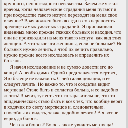
крупного, непроглядного невежества. Зачем же я стал
врачом, когда человеческие страдания меня пугают и
при посредстве такого испуга переводят на меня свое
влияние? Врач должен быть всегда готов переносить
зрелище самых ужасных страданий! Я припоминал
виденных мною прежде тяжких больных и находил, что
они не производили на меня такого испуга, как вид этих
женщин. А что такое эти женщины, если не больные? Но
больных нужно лечить, а чтоб их лечить правильно,
нужно прежде всего исследовать и определить их
болезнь.
Я начал исследование и не сумею довести его до
конца! А необходимо. Одной представляется мертвец.
Это бы еще не важность. С ней галлюцинация, и ее
следует лечить. Но важно то, что и солдатка видит
мертвеца! Стало быть и солдатка больна, и ее надобно
лечить! Значит, тут есть что-то заразительное, что-то
эпидемическое: стало быть и всех тех, что вообще верят
в ходячих по свету мертвецов и, следовательно,
способны их видеть, также надобно лечить! А я вот не
верю, да боюсь.
Чего ж я боюсь? Боюсь также увидеть мертвеца!