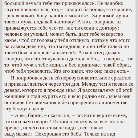
большой печали тебе так приключилось. Не надобно
грусти предаваться, это, – говорит батюшка, – отчаяние,
грех великий. Богу надобно молиться. За упокой души
твоего мужа подавай часточку! А что, говоришь ты,
привиджуется тебе что-то, так ты сходи к доктору:
человек он ученый, может быть, даст тебе лекарство
какое, чтоб от головы у тебя оттянуло, потому что этого
на самом деле нет, что ты видишь, и оно тебе только по
твоей болезни представляется!» А наш отец дьякон
говорит, что это от лукавого деется. «Это, – говорит, – не
то, чтоб муж к тебе ходил, а бес принимает такой образ,
чтоб тебя тревожить. Кто его знает, что оно такое есть».
Я попробовал дать ей нервоуспокоительное средство
и приказал явиться через три дня. Между тем я позвал ее
деверя, которого я прежде знал. Я рассказал ему об этой
женщине и стал журить его и всю родню его, зачем они
оставили без внимания и без призрения в одиночестве
эту бедную вдову.
– А вы, барин, – сказал он, – так вот и верите всему,
что она вам говорит! Истинно скажу вам: все это она
брешет, ничего она там не видит, все только
выдумывает! Нехорошая это баба! Только на вид