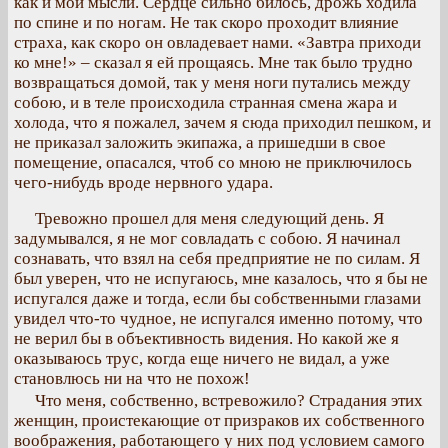
как и мои мысли. Сердце сильно билось, дрожь ходила
по спине и по ногам. Не так скоро проходит влияние
страха, как скоро он овладевает нами. «Завтра приходи
ко мне!» – сказал я ей прощаясь. Мне так было трудно
возвращаться домой, так у меня ноги путались между
собою, и в теле происходила странная смена жара и
холода, что я пожалел, зачем я сюда приходил пешком, и
не приказал заложить экипажа, а пришедши в свое
помещение, опасался, чтоб со мною не приключилось
чего-нибудь вроде нервного удара.
Тревожно прошел для меня следующий день. Я
задумывался, я не мог совладать с собою. Я начинал
сознавать, что взял на себя предприятие не по силам. Я
был уверен, что не испугаюсь, мне казалось, что я бы не
испугался даже и тогда, если бы собственными глазами
увидел что-то чудное, не испугался именно потому, что
не верил бы в объективность видения. Но какой же я
оказываюсь трус, когда еще ничего не видал, а уже
становлюсь ни на что не похож!
Что меня, собственно, встревожило? Страдания этих
женщин, проистекающие от призраков их собственного
воображения, работающего у них под условием самого