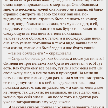
стала видеть приходившего мертвеца. Она объяснила
мне, что несколько ночей она ничего не видала; ей было
страшно смотреть на свою хозяйку, как она, по-
видимому, терпела, страшно было слышать ее крики;
потом, когда больная говорила, что муж ее идет, и ей,
солдатке, стала показываться как будто тень какая-то; на
следующую за тем ночь эта тень показалась
человеческим обликом с телом, а в последующие ночи
она ясно узнала покойника в таком виде, каким знала
при жизни, только он был бледен и нос будто синий.
– Ты не боялась его? – спрашивал я.
– Сперва боялась, ух, как боялась, а после уж ничего!
Он меня не трогал, даже как будто не замечал, что Я тут
есть. Как будто ему все равно, тут ли я или меня нет! Он
свою жену знал, к ней только и приходил! На меня ни
разу не глянул; только один раз, когда я хотела заступить
ее и не допустить его к ней, он сделал вот так, – она
показала жестом, как он удалил ее, – а сам на меня даже
не глянул; так, дескать: не мешайся, не твое дело, мы с
женою про себя знаем! Так после того я в другой раз
уже не загораживала ему хода к жене.
Я закурил сигару, приказал хозяйке заправить свечу и