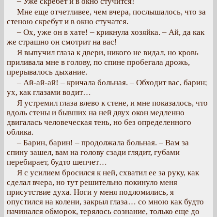
– Уже скребет и в окно стучится!
Мне еще отчетливее, чем вчера, послышалось, что за
стеною скребут и в окно стучатся.
– Ох, уже он в хате! – крикнула хозяйка. – Ай, да как
же страшно он смотрит на вас!
Я выпучил глаза к двери, никого не видал, но кровь
приливала мне в голову, по спине пробегала дрожь,
прерывалось дыхание.
– Ай-ай-ай! – кричала больная. – Обходит вас, барин;
ух, как глазами водит…
Я устремил глаза влево к стене, и мне показалось, что
вдоль стены и бывших на ней двух окон медленно
двигалась человеческая тень, но без определенного
облика.
– Барин, барин! – продолжала больная. – Вам за
спину зашел, вам на голову сзади глядит, губами
перебирает, будто шепчет…
Я с усилием бросился к ней, схватил ее за руку, как
сделал вчера, но тут решительно покинуло меня
присутствие духа. Ноги у меня подломились, я
опустился на колени, закрыл глаза… со мною как будто
начинался обморок, терялось сознание, только еще до