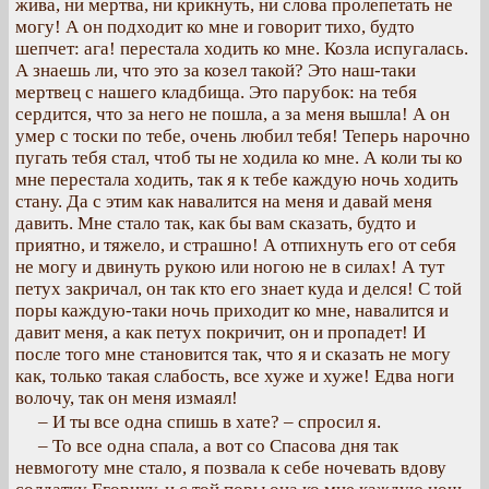
жива, ни мертва, ни крикнуть, ни слова пролепетать не
могу! А он подходит ко мне и говорит тихо, будто
шепчет: ага! перестала ходить ко мне. Козла испугалась.
А знаешь ли, что это за козел такой? Это наш-таки
мертвец с нашего кладбища. Это парубок: на тебя
сердится, что за него не пошла, а за меня вышла! А он
умер с тоски по тебе, очень любил тебя! Теперь нарочно
пугать тебя стал, чтоб ты не ходила ко мне. А коли ты ко
мне перестала ходить, так я к тебе каждую ночь ходить
стану. Да с этим как навалится на меня и давай меня
давить. Мне стало так, как бы вам сказать, будто и
приятно, и тяжело, и страшно! А отпихнуть его от себя
не могу и двинуть рукою или ногою не в силах! А тут
петух закричал, он так кто его знает куда и делся! С той
поры каждую-таки ночь приходит ко мне, навалится и
давит меня, а как петух покричит, он и пропадет! И
после того мне становится так, что я и сказать не могу
как, только такая слабость, все хуже и хуже! Едва ноги
волочу, так он меня измаял!
– И ты все одна спишь в хате? – спросил я.
– То все одна спала, а вот со Спасова дня так
невмоготу мне стало, я позвала к себе ночевать вдову