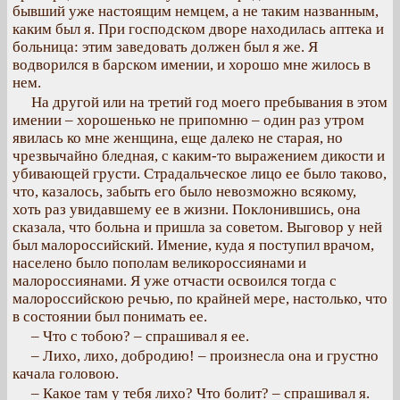
бывший уже настоящим немцем, а не таким названным,
каким был я. При господском дворе находилась аптека и
больница: этим заведовать должен был я же. Я
водворился в барском имении, и хорошо мне жилось в
нем.
На другой или на третий год моего пребывания в этом
имении – хорошенько не припомню – один раз утром
явилась ко мне женщина, еще далеко не старая, но
чрезвычайно бледная, с каким-то выражением дикости и
убивающей грусти. Страдальческое лицо ее было таково,
что, казалось, забыть его было невозможно всякому,
хоть раз увидавшему ее в жизни. Поклонившись, она
сказала, что больна и пришла за советом. Выговор у ней
был малороссийский. Имение, куда я поступил врачом,
населено было пополам великороссиянами и
малороссиянами. Я уже отчасти освоился тогда с
малороссийскою речью, по крайней мере, настолько, что
в состоянии был понимать ее.
– Что с тобою? – спрашивал я ее.
– Лихо, лихо, добродию! – произнесла она и грустно
качала головою.
– Какое там у тебя лихо? Что болит? – спрашивал я.