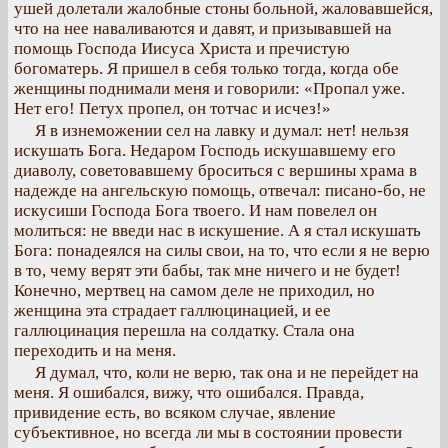
ушей долетали жалобные стоны больной, жаловавшейся,
что на нее наваливаются и давят, и призывавшей на
помощь Господа Иисуса Христа и пречистую
богоматерь. Я пришел в себя только тогда, когда обе
женщины поднимали меня и говорили: «Пропал уже.
Нет его! Петух пропел, он тотчас и исчез!»
Я в изнеможении сел на лавку и думал: нет! нельзя
искушать Бога. Недаром Господь искушавшему его
диаволу, советовавшему броситься с вершины храма в
надежде на ангельскую помощь, отвечал: писано-бо, не
искусиши Господа Бога твоего. И нам повелел он
молиться: не введи нас в искушение. А я стал искушать
Бога: понадеялся на силы свои, на то, что если я не верю
в то, чему верят эти бабы, так мне ничего и не будет!
Конечно, мертвец на самом деле не приходил, но
женщина эта страдает галлюцинацией, и ее
галлюцинация перешла на солдатку. Стала она
переходить и на меня.
Я думал, что, коли не верю, так она и не перейдет на
меня. Я ошибался, вижу, что ошибался. Правда,
привидение есть, во всяком случае, явление
субъективное, но всегда ли мы в состоянии провести