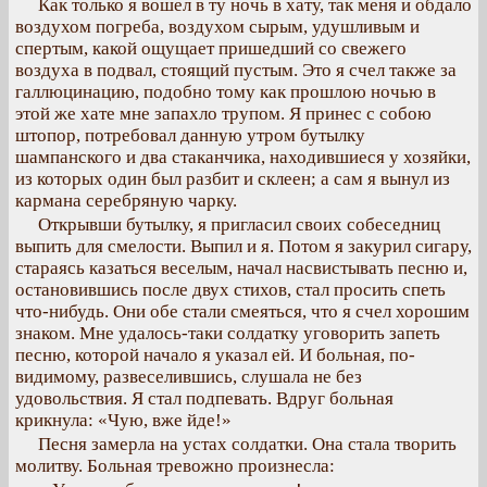
Как только я вошел в ту ночь в хату, так меня и обдало
воздухом погреба, воздухом сырым, удушливым и
спертым, какой ощущает пришедший со свежего
воздуха в подвал, стоящий пустым. Это я счел также за
галлюцинацию, подобно тому как прошлою ночью в
этой же хате мне запахло трупом. Я принес с собою
штопор, потребовал данную утром бутылку
шампанского и два стаканчика, находившиеся у хозяйки,
из которых один был разбит и склеен; а сам я вынул из
кармана серебряную чарку.
Открывши бутылку, я пригласил своих собеседниц
выпить для смелости. Выпил и я. Потом я закурил сигару,
стараясь казаться веселым, начал насвистывать песню и,
остановившись после двух стихов, стал просить спеть
что-нибудь. Они обе стали смеяться, что я счел хорошим
знаком. Мне удалось-таки солдатку уговорить запеть
песню, которой начало я указал ей. И больная, по-
видимому, развеселившись, слушала не без
удовольствия. Я стал подпевать. Вдруг больная
крикнула: «Чую, вже йде!»
Песня замерла на устах солдатки. Она стала творить
молитву. Больная тревожно произнесла: