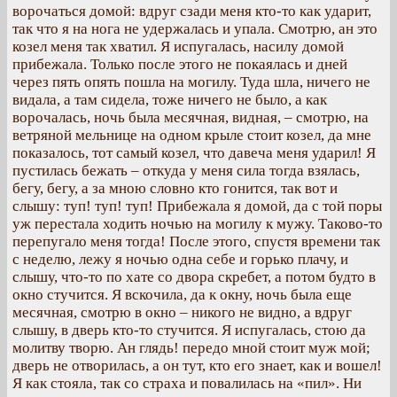
ворочаться домой: вдруг сзади меня кто-то как ударит,
так что я на нога не удержалась и упала. Смотрю, ан это
козел меня так хватил. Я испугалась, насилу домой
прибежала. Только после этого не покаялась и дней
через пять опять пошла на могилу. Туда шла, ничего не
видала, а там сидела, тоже ничего не было, а как
ворочалась, ночь была месячная, видная, – смотрю, на
ветряной мельнице на одном крыле стоит козел, да мне
показалось, тот самый козел, что давеча меня ударил! Я
пустилась бежать – откуда у меня сила тогда взялась,
бегу, бегу, а за мною словно кто гонится, так вот и
слышу: туп! туп! туп! Прибежала я домой, да с той поры
уж перестала ходить ночью на могилу к мужу. Таково-то
перепугало меня тогда! После этого, спустя времени так
с неделю, лежу я ночью одна себе и горько плачу, и
слышу, что-то по хате со двора скребет, а потом будто в
окно стучится. Я вскочила, да к окну, ночь была еще
месячная, смотрю в окно – никого не видно, а вдруг
слышу, в дверь кто-то стучится. Я испугалась, стою да
молитву творю. Ан глядь! передо мной стоит муж мой;
дверь не отворилась, а он тут, кто его знает, как и вошел!
Я как стояла, так со страха и повалилась на «пил». Ни