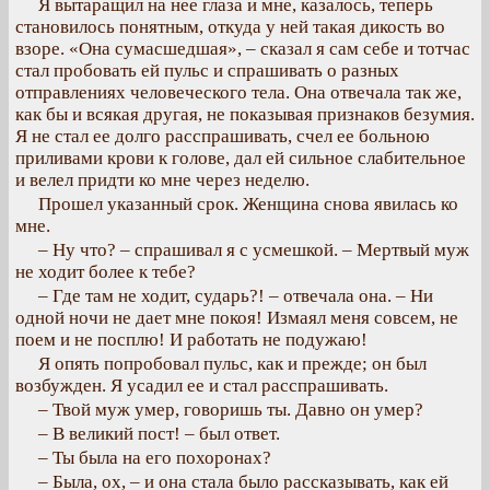
Я вытаращил на нее глаза и мне, казалось, теперь
становилось понятным, откуда у ней такая дикость во
взоре. «Она сумасшедшая», – сказал я сам себе и тотчас
стал пробовать ей пульс и спрашивать о разных
отправлениях человеческого тела. Она отвечала так же,
как бы и всякая другая, не показывая признаков безумия.
Я не стал ее долго расспрашивать, счел ее больною
приливами крови к голове, дал ей сильное слабительное
и велел придти ко мне через неделю.
Прошел указанный срок. Женщина снова явилась ко
мне.
– Ну что? – спрашивал я с усмешкой. – Мертвый муж
не ходит более к тебе?
– Где там не ходит, сударь?! – отвечала она. – Ни
одной ночи не дает мне покоя! Измаял меня совсем, не
поем и не посплю! И работать не подужаю!
Я опять попробовал пульс, как и прежде; он был
возбужден. Я усадил ее и стал расспрашивать.
– Твой муж умер, говоришь ты. Давно он умер?
– В великий пост! – был ответ.
– Ты была на его похоронах?
– Была, ох, – и она стала было рассказывать, как ей