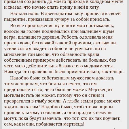
приказал сохранить до моего прихода в холодном месте
и сказал, что ночью опять приду к ней в хату.
Настала ночь. В двенадцатом часу пришел я к своей
пациентке, приказавши кучеру за собой приехать.
Во все продолжение пути ноги мои спотыкались,
волосы на голове поднимались при малейшем шуме
ветра, шатавшего деревья. Робость одолевала меня
против воли, без всякой важной причины, сколько ни
усиливался я владеть собою и не упускать ни на
мгновение той мысли, что обязанность врача
собственным примером действовать на больных, без
чего мало действительны бывают его медикаменты.
Никогда это правило не было применительно, как теперь.
Надобно было собственным мужеством доказать
этим женщинам, что бояться нечего, что им
представляется то, чего быть не может. Мертвец из
могилы встать не может, потому что он сгнил и
превратился в глыбу земли. А глыба земли разве может
ходить по хатам! Надобно было, чтоб эти женщины
пришли к такому сознанию, а они придти к нему не
могут, пока будут замечать, что тот, кто их так поучает,
сам, как и они, побаивается мертвеца!