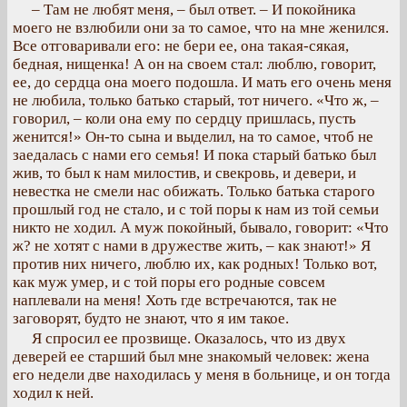
– Там не любят меня, – был ответ. – И покойника
моего не взлюбили они за то самое, что на мне женился.
Все отговаривали его: не бери ее, она такая-сякая,
бедная, нищенка! А он на своем стал: люблю, говорит,
ее, до сердца она моего подошла. И мать его очень меня
не любила, только батько старый, тот ничего. «Что ж, –
говорил, – коли она ему по сердцу пришлась, пусть
женится!» Он-то сына и выделил, на то самое, чтоб не
заедалась с нами его семья! И пока старый батько был
жив, то был к нам милостив, и свекровь, и девери, и
невестка не смели нас обижать. Только батька старого
прошлый год не стало, и с той поры к нам из той семьи
никто не ходил. А муж покойный, бывало, говорит: «Что
ж? не хотят с нами в дружестве жить, – как знают!» Я
против них ничего, люблю их, как родных! Только вот,
как муж умер, и с той поры его родные совсем
наплевали на меня! Хоть где встречаются, так не
заговорят, будто не знают, что я им такое.
Я спросил ее прозвище. Оказалось, что из двух
деверей ее старший был мне знакомый человек: жена
его недели две находилась у меня в больнице, и он тогда
ходил к ней.