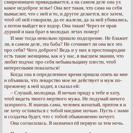
смиренницею прикидывается, а на самом деле она ух
какое недоброе зелье! Она вот такая, что сама на себя
вымыслит, что с ней и то, и другое делается, все затем,
чтоб об ней говорили, да ее жалели, да за ней убивались,
а потом выйдет все вздор. Она такая! Через ее нрав
дурной и наш брат в молодых летах помер!
И мне тогда невольно пришло подозрение. Не блажит
ли, в самом деле, эта баба? Не сочиняет ли она все это
про себя? Чего доброго! Ведь и у них в простонародии
есть такие женщины, как и у нас, в высшем звании, что
любят подчас про себя небывальщину плести, чтоб
интересными показаться!
Когда она в определенное время пришла опять ко мне
и объявила, что лекарство мое не действует и муж по-
прежнему к ней ходит, я сказал ей:
– Слушай, молодица. Я ночью приду к тебе в хату,
чтоб видеть твоего мертвого мужа. Не подумай ничего
зазорного. Я знаешь сама, человек женатый, притом я и
не хочу оставаться с тобой наедине ночью. Пусть с нами
и солдатка будет, что с тобой обыкновенно ночует.
Она согласилась. Я назначил ей первую за тем ночь.