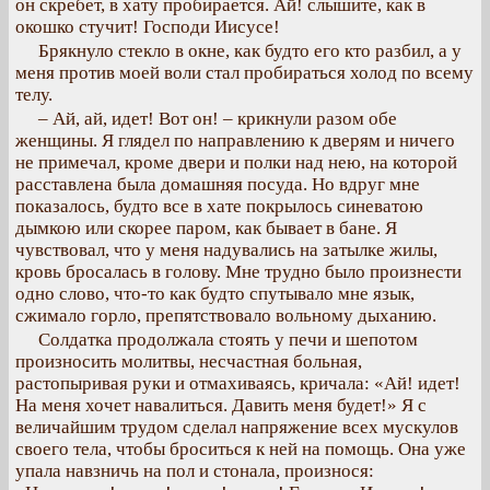
он скребет, в хату пробирается. Ай! слышите, как в
окошко стучит! Господи Иисусе!
Брякнуло стекло в окне, как будто его кто разбил, а у
меня против моей воли стал пробираться холод по всему
телу.
– Ай, ай, идет! Вот он! – крикнули разом обе
женщины. Я глядел по направлению к дверям и ничего
не примечал, кроме двери и полки над нею, на которой
расставлена была домашняя посуда. Но вдруг мне
показалось, будто все в хате покрылось синеватою
дымкою или скорее паром, как бывает в бане. Я
чувствовал, что у меня надувались на затылке жилы,
кровь бросалась в голову. Мне трудно было произнести
одно слово, что-то как будто спутывало мне язык,
сжимало горло, препятствовало вольному дыханию.
Солдатка продолжала стоять у печи и шепотом
произносить молитвы, несчастная больная,
растопыривая руки и отмахиваясь, кричала: «Ай! идет!
На меня хочет навалиться. Давить меня будет!» Я с
величайшим трудом сделал напряжение всех мускулов
своего тела, чтобы броситься к ней на помощь. Она уже
упала навзничь на пол и стонала, произнося: