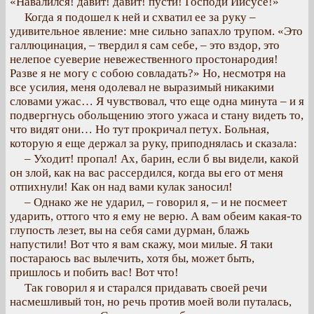
«Навалился! давит! давит! пусти! Господи Иисусе!»
Когда я подошел к ней и схватил ее за руку –
удивительное явление: мне сильно запахло трупом. «Это
галлюцинация, – твердил я сам себе, – это вздор, это
нелепое суеверие невежественного простонародия!
Разве я не могу с собою совладать?» Но, несмотря на
все усилия, меня одолевал не выразимый никакими
словами ужас… Я чувствовал, что еще одна минута – и я
подвергнусь обольщению этого ужаса и стану видеть то,
что видят они… Но тут прокричал петух. Больная,
которую я еще держал за руку, приподнялась и сказала:
– Уходит! пропал! Ах, барин, если б вы видели, какой
он злой, как на вас рассердился, когда вы его от меня
отпихнули! Как он над вами кулак заносил!
– Однако же не ударил, – говорил я, – и не посмеет
ударить, оттого что я ему не верю. А вам обеим какая-то
глупость лезет, вы на себя сами дурман, блажь
напустили! Вот что я вам скажу, мои милые. Я таки
постараюсь вас вылечить, хотя бы, может быть,
пришлось и побить вас! Вот что!
Так говорил я и старался придавать своей речи
насмешливый тон, но речь против моей воли путалась,