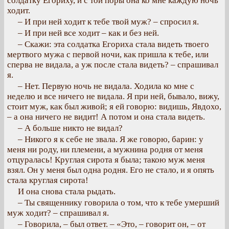
солдатку Егориху, и с той поры она ко мне каждую ночь
ходит.
– И при ней ходит к тебе твой муж? – спросил я.
– И при ней все ходит – как и без ней.
– Скажи: эта солдатка Егориха стала видеть твоего
мертвого мужа с первой ночи, как пришла к тебе, или
сперва не видала, а уж после стала видеть? – спрашивал
я.
– Нет. Первую ночь не видала. Ходила ко мне с
неделю и все ничего не видала. Я при ней, бывало, вижу,
стоит муж, как был живой; я ей говорю: видишь, Явдохо,
– а она ничего не видит! А потом и она стала видеть.
– А больше никто не видал?
– Никого я к себе не звала. Я же говорю, барин: у
меня ни роду, ни племени, а мужнина родня от меня
отцуралась! Круглая сирота я была; такою муж меня
взял. Он у меня был одна родня. Его не стало, и я опять
стала круглая сирота!
И она снова стала рыдать.
– Ты священнику говорила о том, что к тебе умерший
муж ходит? – спрашивал я.
– Говорила, – был ответ. – «Это, – говорит он, – от