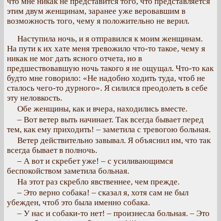
что мне никак не представится того, что представляется
этим двум женщинам, заранее уже веровавшим в
возможность того, чему я положительно не верил.
Наступила ночь, и я отправился к моим женщинам.
На пути к их хате меня тревожило что-то такое, чему я
никак не мог дать ясного отчета, но в
предшествовавшую ночь такого я не ощущал. Что-то как
будто мне говорило: «Не надобно ходить туда, чтоб не
сталось чего-то дурного». Я силился преодолеть в себе
эту неловкость.
Обе женщины, как и вчера, находились вместе.
– Вот ветер выть начинает. Так всегда бывает перед
тем, как ему приходить! – заметила с тревогою больная.
Ветер действительно завывал. Я объяснил им, что так
всегда бывает в полночь.
– А вот и скребет уже! – с усиливающимся
беспокойством заметила больная.
На этот раз скребло явственнее, чем прежде.
– Это верно собака! – сказал я, хотя сам не был
убежден, чтоб это была именно собака.
– У нас и собаки-то нет! – произнесла больная. – Это