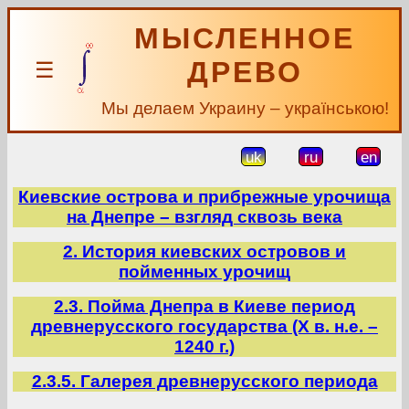
МЫСЛЕННОЕ
ДРЕВО
☰
Мы делаем Украину – українською!
uk
ru
en
Киевские острова и прибрежные урочища
на Днепре – взгляд сквозь века
2. История киевских островов и
пойменных урочищ
2.3. Пойма Днепра в Киеве период
древнерусского государства (Х в. н.е. –
1240 г.)
2.3.5. Галерея древнерусского периода