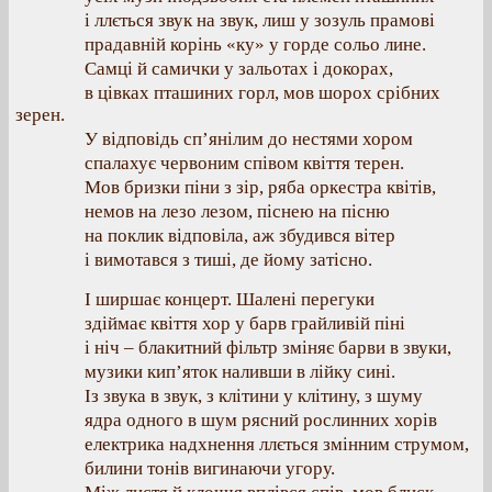
і ллється звук на звук, лиш у зозуль прамові
прадавній корінь «ку» у горде сольо лине.
Самці й самички у зальотах і докорах,
в цівках пташиних горл, мов шорох срібних
зерен.
У відповідь сп’янілим до нестями хором
спалахує червоним співом квіття терен.
Мов бризки піни з зір, ряба оркестра квітів,
немов на лезо лезом, піснею на пісню
на поклик відповіла, аж збудився вітер
і вимотався з тиші, де йому затісно.
І ширшає концерт. Шалені перегуки
здіймає квіття хор у барв грайливій піні
і ніч – блакитний фільтр зміняє барви в звуки,
музики кип’яток наливши в лійку сині.
Із звука в звук, з клітини у клітину, з шуму
ядра одного в шум рясний рослинних хорів
електрика надхнення ллється змінним струмом,
билини тонів вигинаючи угору.