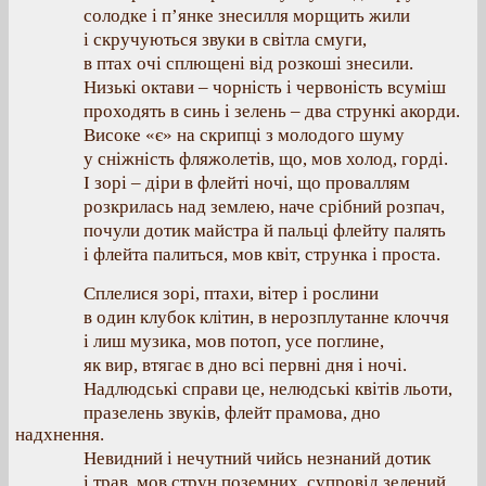
солодке і п’янке знесилля морщить жили
і скручуються звуки в світла смуги,
в птах очі сплющені від розкоші знесили.
Низькі октави – чорність і червоність всуміш
проходять в синь і зелень – два стрункі акорди.
Високе «є» на скрипці з молодого шуму
у сніжність фляжолетів, що, мов холод, горді.
І зорі – діри в флейті ночі, що проваллям
розкрилась над землею, наче срібний розпач,
почули дотик майстра й пальці флейту палять
і флейта палиться, мов квіт, струнка і проста.
Сплелися зорі, птахи, вітер і рослини
в один клубок клітин, в нерозплутанне клоччя
і лиш музика, мов потоп, усе поглине,
як вир, втягає в дно всі первні дня і ночі.
Надлюдські справи це, нелюдські квітів льоти,
празелень звуків, флейт прамова, дно
надхнення.
Невидний і нечутний чийсь незнаний дотик
і трав, мов струн поземних, супровід зелений.