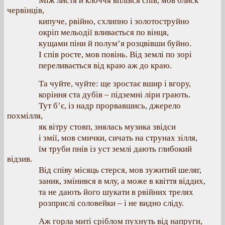
Між листя й клоччя вплівся спів, мов блиск
червінців,
кипуче, рвійно, схлипно і золотоструйно
окріп мельодії вливається по вінця,
кущами піни й полум’я розцвівши буйно.
І спів росте, мов повінь. Від землі по зорі
переливається від краю аж до краю.
Та чуйте, чуйте: ще зростає вшир і вгору,
коріння ста дубів – підземні ліри грають.
Тут б’є, із надр прорвавшись, джерело
похмілля,
як вітру стовп, знялась музика звідси
і змії, мов смички, сичать на струнах зілля,
їм труби пнів із уст землі дають глибокий
відзив.
Від співу місяць стерся, мов зужитий шеляг,
заник, змінився в млу, а може в квіття віддих,
та не дають його шукати в рвійних трелях
розприслі соловейки – і не видно сліду.
Аж горла миті сріблом пухнуть від напруги,