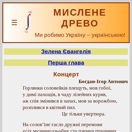
МИСЛЕНЕ
ДРЕВО
☰
Ми робимо Україну – українською!
Зелена Євангелія
Перша глава
Концерт
Богдан-Ігор Антонич
Горлянки соловейків плещуть, мов гобої,
у димі пахощів, в чаду лілейних куряв,
аж спів змінився в запах, мов за ворожбою,
розплився в квітний пил.
Це тільки увертюра.
На солов’їне гасло дружні перемови
усіх музичнодзьобих ста племен пташиних