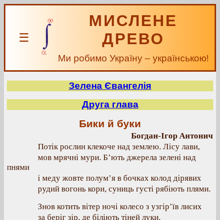
МИСЛЕНЕ
ДРЕВО
☰
Ми робимо Україну – українською!
Зелена Євангелія
Друга глава
Бики й буки
Богдан-Ігор Антонич
Потік рослин клекоче над землею. Лісу лави,
мов мрячні мури. Б’ють джерела зелені над
пнями
і меду жовте полум’я в бочках колод дірявих
рудий вогонь кори, суниць густі рябіють плями.
Знов котить вітер ночі колесо з узгір’їв лисих
за беріг зір, де біліють тіней луки.