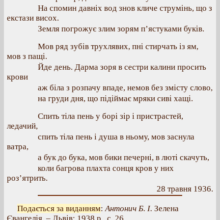
На спомин давніх вод знов кличе струмінь, що з
екстази висох.
Земля погрожує злим зорям п’ястуками буків.
Мов ряд зубів трухлявих, пні стирчать із ям,
мов з пащі.
Йде день. Дарма зоря в сестри калини просить
крови
аж біла з розпачу впаде, немов без змісту слово,
на груди дня, що підіймає мряки сиві хащі.
Спить тіла пень у борі зір і пристрастей,
ледачий,
спить тіла пень і душа в ньому, мов заснула
ватра,
а бук до бука, мов бики печерні, в люті скачуть,
коли багрова плахта сонця кров у них
роз’ятрить.
28 травня 1936.
Подається за виданням
:
Антонич Б. І.
Зелена
Євангелія. – Львів: 1938 р., с. 26.