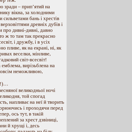
пер теж.
 зради – прип’ятий на
тнику вікна, за холодними
и сильветами бань і хрестів
 верховіттями древніх дубів і
и про дивні-дивні, давно
хто ж то там так прекрасно
світ, і дружбу, і в усіх
 пливе, як на екрані, ні, як
ривах веселки, мінливе,
гадковий світ-всесвіт!
та емблема, вирізьблена на
-зовсім неможливою,
?!)…
весняної великодньої ночі
еликодня, той спогад
сть, напливає на неї й творить
вторюючись і проходячи перед
ер, ось тут, в такій
еплений за хрест дзвіниці,
ни й хрущі і, десь
собору, падають на білу