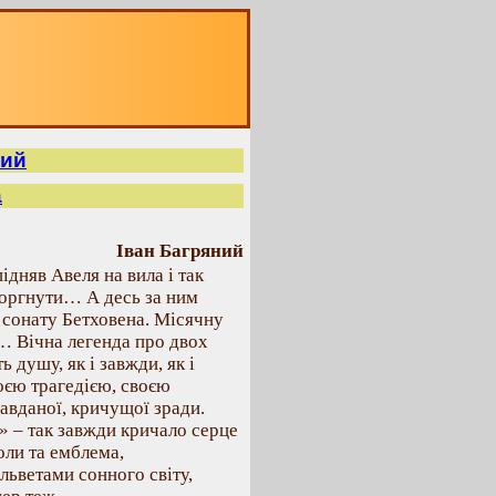
кий
а
Іван Багряний
ідняв Авеля на вила і так
моргнути… А десь за ним
 сонату Бетховена. Місячну
є… Вічна легенда про двох
 душу, як і завжди, як і
воєю трагедією, своєю
авданої, кричущої зради.
» – так завжди кричало серце
оли та емблема,
льветами сонного світу,