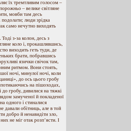
вляє їх тремтливим голосом –
 порожньо – велике світляне
пити, мовби там десь
лі подолати; люди зрідка
так само нечутно виходять
Тоді з-за колон, десь з
тляне коло і, прокашлявшись,
стю виходить геть туди, де
еньких брати, побравшись
орухливі язички свічок там,
диним ритмом. Вони стоять,
шої ночі, минулої ночі, коли
аниці», до ось цього гробу
 спотикаючись на пішоходах,
 до гробу, дивилися на тяжкі
глядом замученої й покладеної
 на одного і стиналися
е давали обітниць, але в той
ти добро й ненавидіти зло,
них не міг отак розп’ясти. І