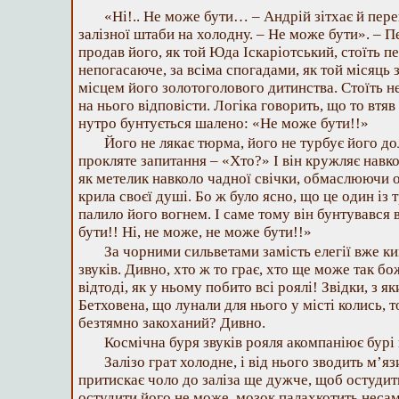
«Ні!.. Не може бути… – Андрій зітхає й перек
залізної штаби на холодну. – Не може бути». – П
продав його, як той Юда Іскаріотський, стоїть п
непогасаюче, за всіма спогадами, як той місяць 
місцем його золотоголового дитинства. Стоїть не
на нього відповісти. Логіка говорить, що то втяв 
нутро бунтується шалено: «Не може бути!!»
Його не лякає тюрма, його не турбує його до
прокляте запитання – «Хто?» І він кружляє навко
як метелик навколо чадної свічки, обмаслюючи о
крила своєї душі. Бо ж було ясно, що це один із т
палило його вогнем. І саме тому він бунтувався
бути!! Ні, не може, не може бути!!»
За чорними сильветами замість елегії вже ки
звуків. Дивно, хто ж то грає, хто ще може так б
відтоді, як у ньому побито всі роялі! Звідки, з яки
Бетховена, що лунали для нього у місті колись, то
безтямно закоханий? Дивно.
Космічна буря звуків рояля акомпаніює бурі 
Залізо грат холодне, і від нього зводить м’я
притискає чоло до заліза ще дужче, щоб остудит
остудити його не може, мозок палахкотить неса