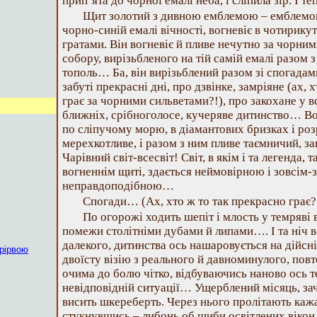
прип’ята до чорної емалі неба, і сліпила зір. І те
Щит золотий з дивною емблемою – емблемою
чорно-синій емалі вічності, вогневіє в чотирику
гратами. Він вогневіє й пливе нечутно за чорним
собору, вирізьбленого на тій самій емалі разом з
тополь… Ба, він вирізьблений разом зі спогадам
забуті прекрасні дні, про дзвінке, замріяне (ах, 
грає за чорними сильветами?!), про закохане у все
ближніх, срібноголосе, кучеряве дитинство… Воно
по сліпучому морю, в діамантових бризках і роз
мерехкотливе, і разом з ним пливе таємничий, за
Чарівний світ-всесвіт! Світ, в якім і та легенда, 
вогненнім щиті, здається неймовірною і зовсім
неправдоподібною…
Спогади… (Ах, хто ж то так прекрасно грає
По огорожі ходить шепіт і млость у темряві 
помежи столітніми дубами й липами…. І та ніч в
далекого, дитинства ось нашаровується на дійсні
рірвою
двоїсту візію з реального й давноминулого, по
очима до болю чітко, відбуваючись наново ось теп
невідповідній ситуації… Ущерблений місяць, зач
висить шкереберть. Через нього пролітають кажа
стукнувшись – либонь об шиби освітлених вікон 