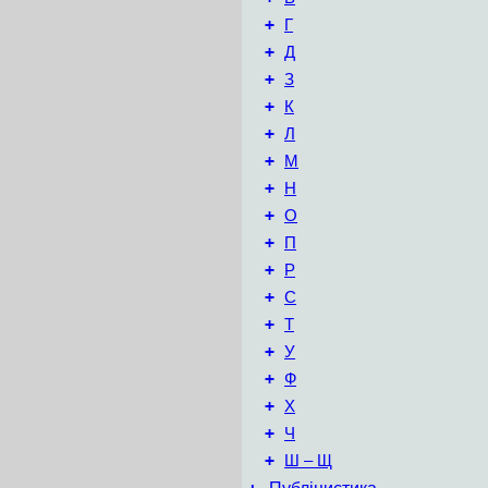
+
Г
+
Д
+
З
+
К
+
Л
+
М
+
Н
+
О
+
П
+
Р
+
С
+
Т
+
У
+
Ф
+
Х
+
Ч
+
Ш – Щ