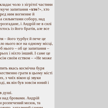
ладає чоло з зігрітої частини
екуче запитання «
хто
?», хто
еред ним вогненне й
за сильветами собору, над
розгадане, і Андрій не в силі
хтось із його братів, але все
ля – його турбує й пече це
ло нього все на одному місці,
б нього – об це запитання –
рьох і ніхто інший. І саме це
 всім своїм єством – «Не може
пить якась космічна буря
ожественно грати в цьому місті
х, з чиїх вікон ці звуки
ді, як він був зовсім юний і
в душі.
зи над бровами. Андрій
и розпечений мозок, та
мовито, запалений самим