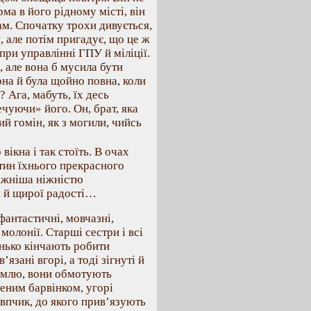
юрма в його рідному місті, він
ам. Спочатку трохи дивується,
, але потім пригадує, що це ж
при управлінні ГПУ й міліції.
 але вона б мусила бути
она й була щойно повна, коли
? Ага, мабуть, їх десь
чуючи» його. Он, брат, яка
ий гомін, як з могили, чийсь
вікна і так стоїть. В очах
ртин їхнього прекрасного
ніжніша ніжністю
и й щирої радості…
фантастичні, мовчазні,
молонії. Старші сестри і всі
денько кінчають робити
язані вгорі, а тоді зігнуті й
 землю, вони обмотують
леним барвінком, угорі
овпчик, до якого прив’язують