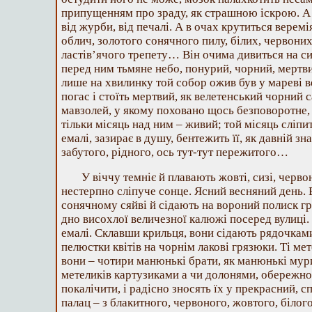
припущенням про зраду, як страшною іскрою. А 
від журби, від печалі. А в очах крутиться веремі
облич, золотого сонячного пилу, білих, червоних
ластів’ячого трепету… Він очима дивиться на си
перед ним тьмяне небо, понурий, чорний, мертви
лише на хвилинку той собор ожив був у мареві в
погас і стоїть мертвий, як велетенський чорний 
мавзолей, у якому поховано щось безповоротне, 
тільки місяць над ним – живий; той місяць сліпи
емалі, зазирає в душу, бентежить її, як давній з
забутого, рідного, ось тут-тут пережитого…
У віччу темніє й плавають жовті, сизі, червон
нестерпно сліпуче сонце. Ясний весняний день. Б
сонячному сяйві й сідають на вороний полиск гр
дно висохлої величезної калюжі посеред вулиці. 
емалі. Склавши крильця, вони сідають рядочками
пелюстки квітів на чорнім лакові грязюки. Ті ме
вони – чотири манюнькі брати, як манюнькі му
метеликів картузиками а чи долонями, обережно
покалічити, і радісно зносять їх у прекрасний,
палац – з блакитного, червоного, жовтого, білог