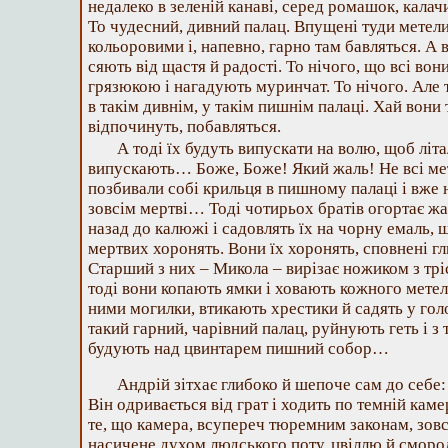
недалеко в зеленій канаві, серед ромашок, калач
То чудесний, дивний палац. Впущені туди метели
кольоровими і, напевно, гарно там бавляться. А в
сяють від щастя й радості. То нічого, що всі вон
грязюкою і нагадують муринчат. То нічого. Але 
в такім дивнім, у такім пишнім палаці. Хай вони
відпочинуть, побавляться.
А тоді їх будуть випускати на волю, щоб літал
випускають… Боже, Боже! Який жаль! Не всі мет
позбивали собі крильця в пишному палаці і вже н
зовсім мертві… Тоді чотирьох братів огортає жа
назад до калюжі і садовлять їх на чорну емаль, 
мертвих хоронять. Вони їх хоронять, сповнені г
Старший з них – Микола – вирізає ножиком з трі
тоді вони копають ямки і ховають кожного метел
ними могилки, втикають хрестики й садять у го
такий гарний, чарівний палац, руйнують геть і з
будують над цвинтарем пишний собор…
Андрій зітхає глибоко й шепоче сам до себе:
Він одривається від грат і ходить по темній каме
те, що камера, всупереч тюремним законам, зовсі
насичене духом людського поту, цвіллю й сморо