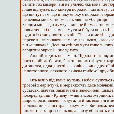
бачить тієї камери, він не уявляє, яка вона, ця т
лише відчуває, що камера порожня, що він тут с
що він тут сам, що в таку епоху є порожні тюрми
не велика міська тюрма, а колишня «буцигарня» 
Згодом міняє цю думку – хоч це й «мала тюрма»,
повна тепер і ця камера мусила б бути повна. І в
судити із стану повітря в ній. Тільки ж де ті люди
перевели, звільняючи камеру для нього, «засекре
він «шишка»!.. Десь за стіною чути кашель, глух
сердитий окрик і – знову тихо.
Андрій ходить по камері. Підходить знову до 
його пробігає багато, багато інших сліпучих ка
дитинства, одна другої яскравіша, одна другої 
неповторного, осяяного сяйвом глибокої дружб
Ось вечір під Івана Купала. Небом сунуться 
грозові хмари-тучі, й мерехкотять десь мовчазні 
сусідські дівчата, заквітчані й закосичені, шви
посеред вулиці «Купалу» – дві високі жердини, зв’
широко розставлені, як дуга, та й так вкопані в
гірляндами квітів і трав, пахучим любистком, зе
чіпляють ліхтар із свічкою, а внизу вбивають ст