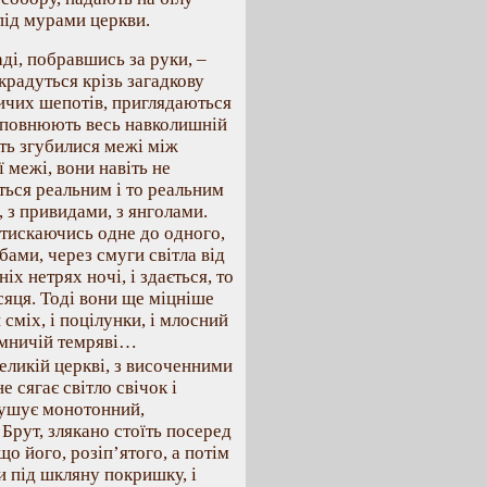
 під мурами церкви.
ді, побравшись за руки, –
крадуться крізь загадкову
ичих шепотів, приглядаються
виповнюють весь навколишній
еть згубилися межі між
 межі, вони навіть не
ється реальним і то реальним
, з привидами, з янголами.
ритискаючись одне до одного,
ами, через смуги світла від
іх нетрях ночі, і здається, то
яця. Тоді вони ще міцніше
сміх, і поцілунки, і млосний
аємничій темряві…
еликій церкві, з височенними
е сягає світло свічок і
рушує монотонний,
Брут, злякано стоїть посеред
що його, розіп’ятого, а потім
ви під шкляну покришку, і