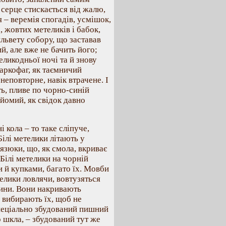
серце стискається від жалю,
я – веремія спогадів, усмішок,
, жовтих метеликів і бабок,
львету собору, що заставав
й, але вже не бачить його;
еликодньої ночі та й знову
саркофаг, як таємничий
неповторне, навік втрачене. І
ть, пливе по чорно-синій
найомий, як свідок давно
і кола – то таке сліпуче,
ілі метелики літають у
язюки, що, як смола, вкриває
Білі метелики на чорній
 й купками, багато їх. Мовби
телики ловлячи, вовтузяться
рини. Вони накривають
 вибирають їх, щоб не
 спеціально збудований пишний
о шкла, – збудований тут же