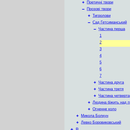
+
Поетичні твори
–
Прозові твори
+
Тигролови
–
Сад Гетсиманський
–
Частина перша
1
2
3
4
5
6
7
+
Частина друга
+
Частина третя
+
Частина четверта
+
Людина біжить над п
+
Огненне коло
+
Микола Болкун
+
Левко Боровиковський
+
В