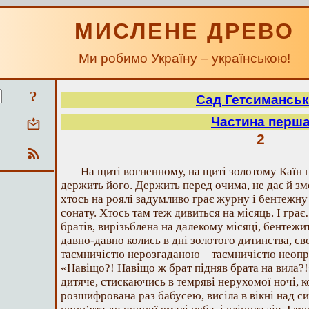
МИСЛЕНЕ ДРЕВО
Ми робимо Україну – українською!
?
Сад Гетсимансь
Частина перш
2
На щиті вогненному, на щиті золотому Каїн п
держить його. Держить перед очима, не дає й з
хтось на роялі задумливо грає журну і бентежну
сонату. Хтось там теж дивиться на місяць. І гра
братів, вирізьблена на далекому місяці, бентежить
давно-давно колись в дні золотого дитинства, с
таємничістю нерозгаданою – таємничістю неопр
«Навіщо?! Навіщо ж брат підняв брата на вила?!
дитяче, стискаючись в темряві нерухомої ночі, к
розшифрована раз бабусею, висіла в вікні над си