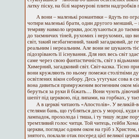
латку піску, на білі мармурові плити надгробків
А вони – маленькі романтики – йдуть по огра
чотири маленькі брати, один другого менший, – 
темряву навколо церкви, дослухаються до таємн
до таємничих тіней, рухомих і нерухомих, що 
світ, такий незбагненний, такий загадковий, де г
реальним і нереальним. Але вони не шукають тієї
підозрівають її існування. Для них весь світ зда
саме через свою фантастичність, світ з відьмами
Химерний, загадковий світ. Світ-казка. Тісно п
вони кружляють по ньому помежи столітніми дуб
освітлених вікон собору. Десь угугукає сова в син
вона дивиться примруженим вогненним оком міс
беруться за руки й біжать… Вони чують дівочий 
шепіт під церквою, під липами, на горбках, у т
А в церкві читають «Апостолів». У великій-в
стелями бань, що губляться десь у мороці, куди н
лампадок, прохолода і тиша, і ту тишу ледве по
тремтливий голос читця. Той читець, гейби Хома 
церкви, поглядає одним оком на гріб з Христом, 
знятого, поклали отак посеред цієї великої церк