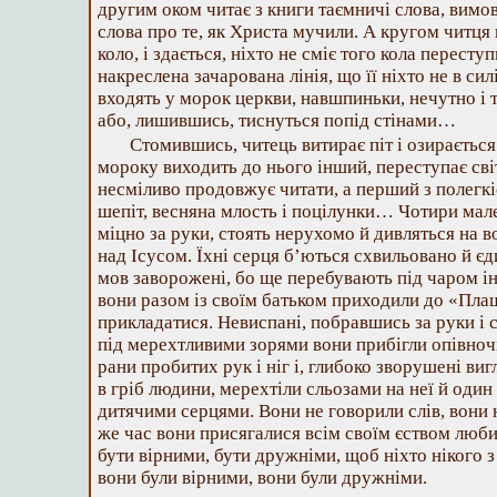
другим оком читає з книги таємничі слова, вимо
слова про те, як Христа мучили. А кругом читця
коло, і здається, ніхто не сміє того кола пересту
накреслена зачарована лінія, що її ніхто не в си
входять у морок церкви, навшпиньки, нечутно і 
або, лишившись, тиснуться попід стінами…
Стомившись, читець витирає піт і озирається. 
мороку виходить до нього інший, переступає сві
несміливо продовжує читати, а перший з полегкі
шепіт, весняна млость і поцілунки… Чотири мал
міцно за руки, стоять нерухомо й дивляться на в
над Ісусом. Їхні серця б’ються схвильовано й є
мов заворожені, бо ще перебувають під чаром ін
вони разом із своїм батьком приходили до «Плащ
прикладатися. Невиспані, побравшись за руки і
під мерехтливими зорями вони прибігли опівночі
рани пробитих рук і ніг і, глибоко зворушені ви
в гріб людини, мерехтіли сльозами на неї й один
дитячими серцями. Вони не говорили слів, вони н
же час вони присягалися всім своїм єством люби
бути вірними, бути дружніми, щоб ніхто нікого з 
вони були вірними, вони були дружніми.