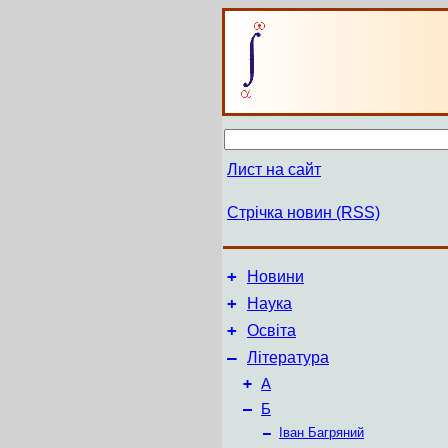
Лист на сайт
Стрічка новин (RSS)
+
Новини
+
Наука
+
Освіта
–
Література
+
А
–
Б
–
Іван Багряний