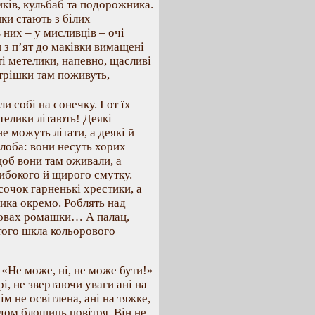
иків, кульбаб та подорожника.
ки стають з білих
 них – у мисливців – очі
и з п’ят до маківки вимащені
ті метелики, напевно, щасливі
 трішки там поживуть,
и собі на сонечку. І от їх
елики літають! Деякі
е можуть літати, а деякі й
лоба: вони несуть хорих
щоб вони там оживали, а
либокого й щирого смутку.
сочок гарненькі хрестики, а
ика окремо. Роблять над
ловах ромашки… А палац,
 того шкла кольорового
 «Не може, ні, не може бути!»
рі, не звертаючи уваги ані на
м не освітлена, ані на тяжке,
дом блощиць повітря. Він не