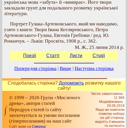
українська мова «забута» й «вимирає». Його твори
закладали грунт для подальшого розвитку української
літератури.
Портрет Гулака-Артемовського, який ми наводимо,
узято з книги: Твори Івана Котляревського, Петра
Артемовського-Гулака, Евгенія Гребінки / ред. Ю.
Романчук. – Львів: Просвіта, 1908 р., с. 362.
М. Ж., 25 липня 2014 р.
Поезії
Статті
Листи
Студії
Попередня сторінка
|
Вище
|
Наступна сторінка
Сподобалась сторінка?
Допоможіть
розвитку нашого
сайту!
Число завантажень :
© 1999 – 2026 Група «Мисленого
11 966
Модифіковано :
древа», автори статей
29.09.2019
Передрук статей із сайту
Якщо ви помітили
помилку набору
заохочується за умови посилання
на цiй сторiнцi,
(гіперпосилання) на наш сайт
видiлiть її мишкою
та натисніть
Сайт живе на
Смереці