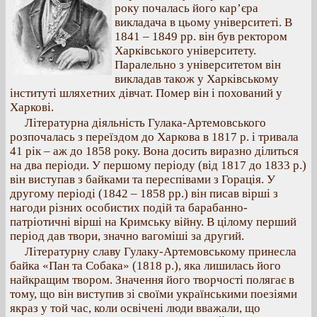
року почалась його кар’єра
викладача в цьому університеті. В
1841 – 1849 рр. він був ректором
Харківського університету.
Паралельно з університетом він
викладав також у Харківському
інституті шляхетних дівчат. Помер він і похований у
Харкові.
Літературна діяльність Гулака-Артемовського
розпочалась з переїздом до Харкова в 1817 р. і тривала
41 рік – аж до 1858 року. Вона досить виразно ділиться
на два періоди. У першому періоду (від 1817 до 1833 р.)
він виступав з байками та переспівами з Горація. У
другому періоді (1842 – 1858 рр.) він писав вірші з
нагоди різних особистих подій та барабанно-
патріотичні вірші на Кримську війну. В цілому перший
період дав твори, значно вагоміші за другий.
Літературну славу Гулаку-Артемовському принесла
байка «Пан та Собака» (1818 р.), яка лишилась його
найкращим твором. Значення його творчості полягає в
тому, що він виступив зі своїми українськими поезіями
якраз у той час, коли освічені люди вважали, що