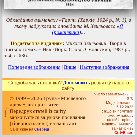
Обкладинка альманаху «Гарт» (Харків, 1924 р., № 1), в
якому надруковано оповідання М. Хвильового «
Я
(романтика)
».
Подається за виданням
:
Микола Хвильовий.
Твори в
п’ятьох томах. – Нью-Йорк: Слово, Смолоскип, 1983 р.,
т. 4, с. 636.
Попереднє зображення
|
Вище
|
Наступне зображення
Сподобалась сторінка?
Допоможіть
розвитку нашого
сайту!
Число завантажень : 3
© 1999 – 2026 Група «Мисленого
070
Модифіковано :
древа», автори статей
6.12.2023
Передрук статей із сайту
Якщо ви помітили
помилку набору
заохочується за умови посилання
на цiй сторiнцi,
(гіперпосилання) на наш сайт
видiлiть її мишкою
та натисніть
Сайт живе на
Смереці
Ctrl+Enter
.