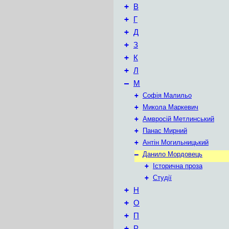
+
В
+
Г
+
Д
+
З
+
К
+
Л
–
М
+
Софія Малильо
+
Микола Маркевич
+
Амвросій Метлинський
+
Панас Мирний
+
Антін Могильницький
–
Данило Мордовець
+
Історична проза
+
Студії
+
Н
+
О
+
П
+
Р