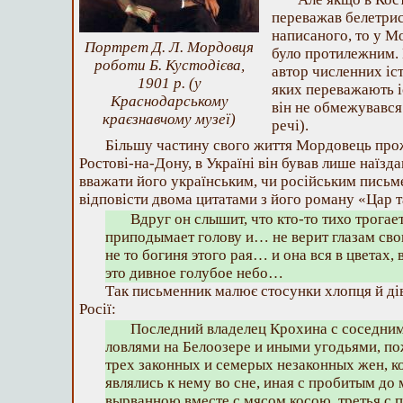
переважав белетрис
написаного, то у М
Портрет Д. Л. Мордовця
було протилежним. 
роботи Б. Кустодієва,
автор численних іс
1901 р. (у
яких переважають іс
Краснодарському
він не обмежувався 
краєзнавчому музеї)
речі).
Більшу частину свого життя Мордовець прож
Ростові-на-Дону, в Україні він бував лише наїзда
вважати його українським, чи російським пись
відповісти двома цитатами з його роману «Цар т
Вдруг он слышит, что кто-то тихо трогает
приподымает голову и… не верит глазам сво
не то богиня этого рая… и она вся в цветах, 
это дивное голубое небо…
Так письменник малює стосунки хлопця й дівч
Росії:
Последний владелец Крохина с соседни
ловлями на Белоозере и иными угодьями, п
трех законных и семерых незаконных жен, 
являлись к нему во сне, иная с пробитым до 
вырванною вместе с мясом косою, третья с