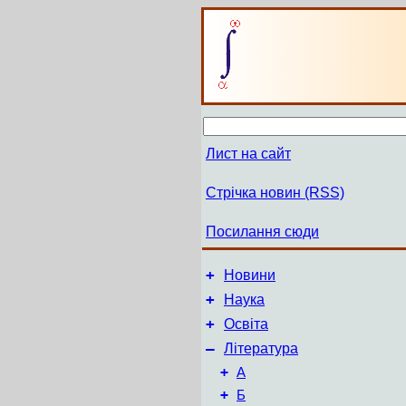
Лист на сайт
Стрічка новин (RSS)
Посилання сюди
+
Новини
+
Наука
+
Освіта
–
Література
+
А
+
Б