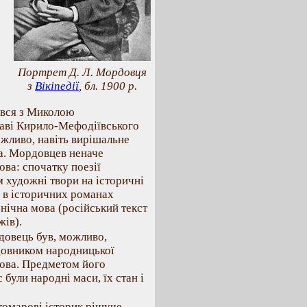
Портрет Д. Л. Мордовця
з
Вікіпедії
, бл. 1900 р.
ився з Миколою
раві Кирило-Мефодіївського
ожливо, навіть вирішальне
а. Мордовцев неначе
ва: спочатку поезії
м художні твори на історичні
а, в історичних романах
нічна мова (російський текст
жів).
довець був, можливо,
довником народницької
ова. Предметом його
 були народні маси, їх стан і
томарові історик рішуче