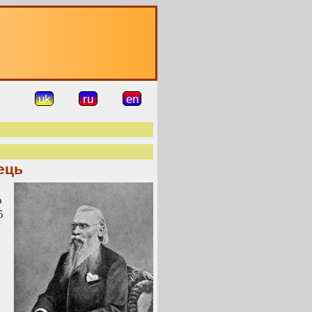
uk
ru
en
ець
р
5