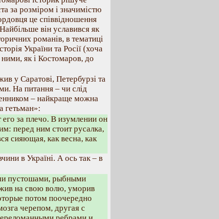
та за розміром і значимістю
ордовця це співвідношення
Найбільше він уславився як
торичних романів, в тематиці
торія України та Росії (хоча
ними, як і Костомаров, до
ив у Саратові, Петербурзі та
ми. На питання – чи слід
менником – найкраще можна
а гетьман»:
 его за плечо. В изумлении он
им: перед ним стоит русалка,
вся сияющая, как весна, как
ини в Україні. А ось так – в
ми пустошами, рыбными
ожив на свою волю, уморив
которые потом поочередно
мозга черепом, другая с
 переломанными ребрами и