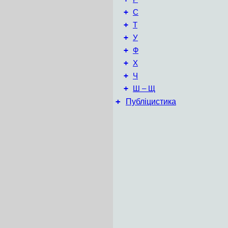
+
С
+
Т
+
У
+
Ф
+
Х
+
Ч
+
Ш – Щ
+
Публіцистика