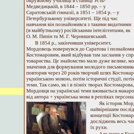
окружному училищі в станиці Усть-
Медведицькій, в 1844 – 1850 рр. – у
Саратовській гімназії, в 1851 – 1854 р. – у
Петербурзькому університеті. Ще під час
навчання він познайомився з такими видатними
(в майбутньому) російськими інтелігентами, як
О. М. Пипін та М. Г. Чернишевський.
В 1854 р., закінчивши університет,
Мордовець повернувся до Саратова і познайом
Костомаровим, який відбував там заслання у сп
товариства. Це знайомство мало дуже велике, м
значення для формування молодого письменник
повторив через 20 років творчий шлях Костомаро
українською мовою, потім історичні студії, поті
теми. Так само, як і в пізніх творах Костомаров
Мордовця на українські теми вживається макаро
від автора + українська мова в репліках персона
Як історик Мор
найвірнішим послі
концепції Костомар
досліджень весь час
їх рухи.
Але якщо в Кос