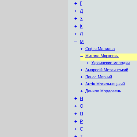
+
Г
+
Д
+
З
+
К
+
Л
–
М
+
Софія Малильо
–
Микола Маркевич
+
Украинские мелодии
+
Амвросій Метлинський
+
Панас Мирний
+
Антін Могильницький
+
Данило Мордовець
+
Н
+
О
+
П
+
Р
+
С
+
Т