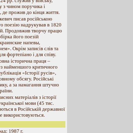
24 рр. служив у війську,
у з чином поручика і
, де прожив до кінця життя.
кевич писав російською
о поезію надрукував в 1820
кий. Продовжив творчу працю
збірка його поезій
краинские напевы,
м». Окрім записів слів та
я фортепіано і для співу.
овна історична праця –
ез найменшого критичного
ублікація «Історії русів»,
вному обсягу. Російські
ику, а за намагання штучно
раїни.
исних матеріалів з історії
української мови (45 тис.
гаються в Російській державної
не використовуються.
ад: 1987 г.