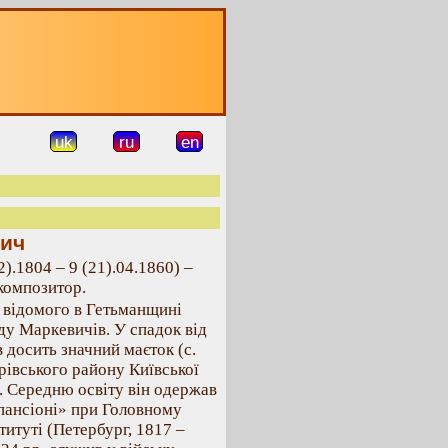
uk
ru
en
ич
2).1804 – 9 (21).04.1860) –
 композитор.
з відомого в Гетьманщині
у Маркевичів. У спадок від
 досить значний маєток (с.
рівського району Київської
). Середню освіту він одержав
пансіоні» при Головному
титуті (Петербург, 1817 –