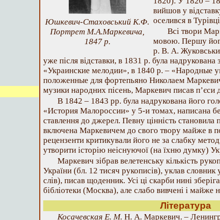
1820). У 1820 – 18
вийшов у відставк
оселився в Турівці
Юшкевич-Стаховський К.Ф.
Всі твори Мар
Портрет М.А.Маркевича,
мовою. Першу йог
1847 р.
р. В. А. Жуковсь
уже після відставки, в 1831 р. була надрукована 
«Украинские мелодии», в 1840 р. – «Народные у
положенные для фортепьяно Николаем Маркевиче
музики народних пісень, Маркевич писав п’єси дл
В 1842 – 1843 рр. була надрукована його гол
«История Малороссии» у 5-и томах, написана б
ставлення до джерел. Певну цінність становила п
включена Маркевичем до свого твору майже в по
рецензенти критикували його не за слабку метод
утворити історію неіснуючої (на їхню думку) Ук
Маркевич зібрав велетенську кількість рукоп
України (бл. 12 тисяч рукописів), уклав словник 
слів), писав щоденник. Усі ці скарби нині збері
бібліотеки (Москва), але слабо вивчені і майже 
Література
Косачевская Е. М.
Н. А. Маркевич. – Ленингр