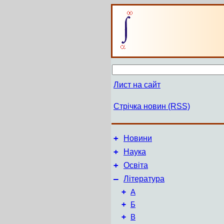
Лист на сайт
Стрічка новин (RSS)
+
Новини
+
Наука
+
Освіта
–
Література
+
А
+
Б
+
В