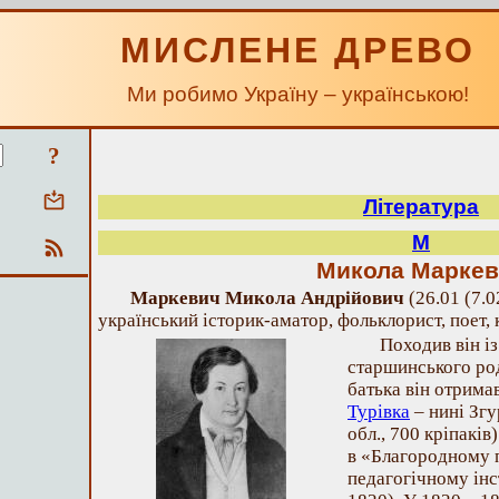
МИСЛЕНЕ ДРЕВО
Ми робимо Україну – українською!
?
Література
М
Микола Маркев
Маркевич Микола Андрійович
(26.01 (7.0
український історик-аматор, фольклорист, поет,
Походив він і
старшинського род
батька він отримав
Турівка
– нині Згу
обл., 700 кріпаків
в «Благородному 
педагогічному інс