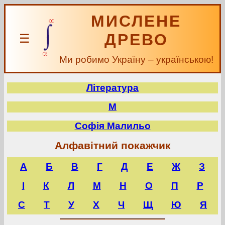
МИСЛЕНЕ
ДРЕВО
☰
Ми робимо Україну – українською!
Література
М
Софія Малильо
Алфавітний покажчик
А
Б
В
Г
Д
Е
Ж
З
І
К
Л
М
Н
О
П
Р
С
Т
У
Х
Ч
Щ
Ю
Я