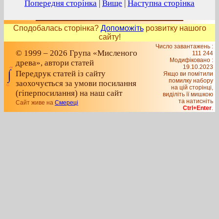
Попередня сторінка
|
Вище
|
Наступна сторінка
Сподобалась сторінка?
Допоможіть
розвитку нашого
сайту!
Число завантажень :
© 1999 – 2026 Група «Мисленого
111 244
Модифіковано :
древа», автори статей
19.10.2023
Передрук статей із сайту
Якщо ви помітили
помилку набору
заохочується за умови посилання
на цiй сторiнцi,
(гіперпосилання) на наш сайт
видiлiть її мишкою
та натисніть
Сайт живе на
Смереці
Ctrl+Enter
.