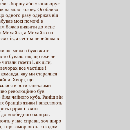
гали з борщу або «кандьору»
нок на мою голову. Особливо
що одного разу одержав від
бував моєї помочі в
цим бажав виявити до мене
а Михайла, а Михайло на
 схотів, а сестра перейшла в
кими ще можна було жити.
асто бувало так, що вже не
читали газети і, як діти,
вечорах все частіше і
 команда, яку ми старалися
війни. Хворі, що
валися в роти запеклими
иво революційно був
біля чайного куба. Раніш він
их бранців язики і виколюють
рить царя» і взяти
 до «победного конца».
стоять у нас справи, хоч щиро
ан, і що заморюють голодом