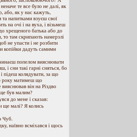
здвяного, заспокоюючого? А
неначе те все було не далі, як
, або, як у нас кажуть,
и та напитками взуєш свої
ь на очі і на вуха, і візьмеш
 до хрещеного батька або до
м, то там скрипають намерзлі
об не упасти і не розбити
ри копійки дадуть самими
очинаєш попелом вияснювати
ш, і сни такі гарні сняться, бо
 і підеш колядувати, за що
го року матимеш що
 вияснював він на Різдво
 ще був малим?
вся до мене і сказав:
ли ще малі? Я колись
о Чуб.
ку, наївно всміхався і щось