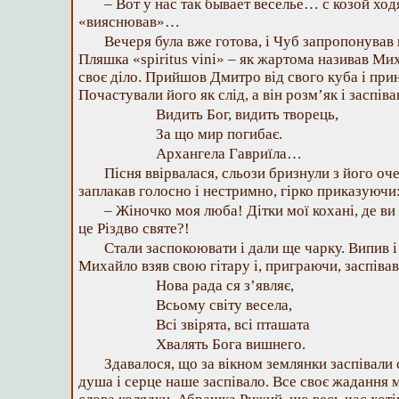
– Вот у нас так бывает веселье… с козой ход
«вияснював»…
Вечеря була вже готова, і Чуб запропонував н
Пляшка «spiritus vini» – як жартома називав Ми
своє діло. Прийшов Дмитро від свого куба і прин
Почастували його як слід, а він розм’як і заспіва
Видить Бог, видить творець,
За що мир погибає.
Архангела Гавриїла…
Пісня ввірвалася, сльози бризнули з його оч
заплакав голосно і нестримно, гірко приказуючи
– Жіночко моя люба! Дітки мої кохані, де ви 
це Різдво святе?!
Стали заспокоювати і дали ще чарку. Випив і 
Михайло взяв свою гітару і, приграючи, заспівав
Нова рада ся з’являє,
Всьому світу весела,
Всі звірята, всі пташата
Хвалять Бога вишнего.
Здавалося, що за вікном землянки заспівали 
душа і серце наше заспівало. Все своє жадання 