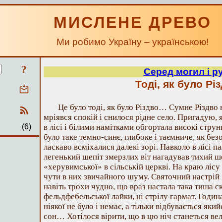
МИСЛЕНЕ ДРЕВО
Ми робимо Україну – українською!
?
Серед могил і ру
Тоді, як було Рі
Це було тоді, як було Різдво… Сумне Різдво 
мріявся спокій і снилося рідне село. Пригадую, 
(6)
в лісі і білими намітками обгортала високі струн
було таке темно-синє, глибоке і таємниче, як безод
ласкаво всміхалися далекі зорі. Навколо в лісі 
легенький шепіт змерзлих віт нагадував тихий ш
«херувимської» в сільській церкві. На краю лісу
чути в них звичайного шуму. Святочний настрій 
навіть трохи чудно, що враз настала така тиша ск
фельдфебельської лайки, ні стрілу гармат. Годин
ніякої не було і немає, а тільки відбувається як
сон… Хотілося вірити, що в цю ніч станеться вел