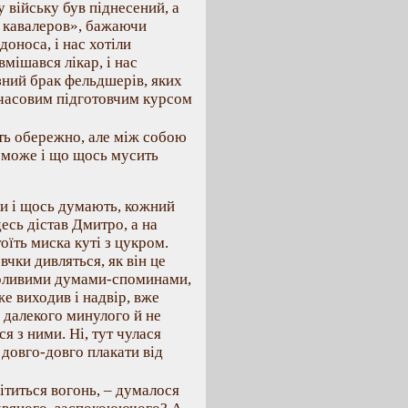
у війську був піднесений, а
х кавалеров», бажаючи
оноса, і нас хотіли
вмішався лікар, і нас
зний брак фельдшерів, яких
мчасовим підготовчим курсом
ить обережно, але між собою
е може і що щось мусить
ки і щось думають, кожний
десь дістав Дмитро, а на
тоїть миска куті з цукром.
вчки дивляться, як він це
тирливими думами-споминами,
Вже виходив і надвір, вже
и далекого минулого й не
я з ними. Ні, тут чулася
 довго-довго плакати від
вітиться вогонь, – думалося