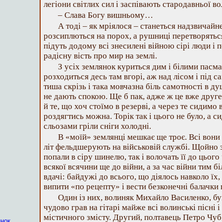
легіони світлих сил і заспівають стародавньої в
– Слава Богу вишньому…
А тоді – як мріялося – станеться надзвичайн
розсиплються на порох, а рушниці перетворяться
підуть додому всі знесилені війною сірі люди і 
радісну вість про мир на землі.
З усіх землянок куриться дим і білими пасма
розходиться десь там вгорі, аж над лісом і під с
тиша скрізь і така мовчазна біль самотності в д
не дають спокою. Ще б пак, адже ж це вже друге
й те, що хоч стоїмо в резерві, а через те сидимо 
роздягтись можна. Торік так і цього не було, а си
сльозами гріли сніги холодні.
В «моїй» землянці мешкає ще троє. Всі вони 
літ фельдшерують на військовій службі. Щойно з
попали в сіру шинелю, так і волочать її до цього
всякої всячини ще до війни, а за час війни тим б
вдачі: байдужі до всього, що діялось навколо їх,
випити «по рецепту» і вести безконечні балачки 
Один із них, волиняк Михайло Василенко, бу
чудово грав на гітарі майже всі волинські пісні 
містичного змісту. Другий, полтавець Петро Чуб
инок