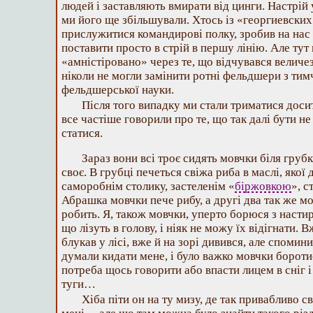
людей і заставляють вмирати від цинги. Настрій 
ми його ще збільшували. Хтось із «георгиевски
прислужитися командирові полку, зробив на нас д
поставити просто в стрій в першу лінію. Але тут 
«амністіровано» через те, що відчувався величе
ніколи не могли замінити ротні фельдшери з ти
фельдшерської науки.
Після того випадку ми стали триматися дос
все частіше говорили про те, що так далі бути н
статися.
Зараз вони всі троє сидять мовчки біля груб
своє. В грубці печеться свіжа риба в маслі, якої 
саморобнім столику, застеленім «
біржовкою
», с
Абрашка мовчки пече рибу, а другі два так же мо
робить. Я, також мовчки, уперто борюся з нас
що лізуть в голову, і ніяк не можу їх відігнати. 
блукав у лісі, вже й на зорі дивився, але спомин
думали кидати мене, і було важко мовчки боротис
потреба щось говорити або впасти лицем в сніг і
туги…
Хіба піти он на ту мизу, де так привабливо с