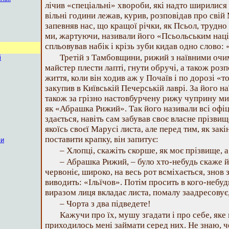
лічив «спеціальні» хвороби, які надто ширилися с
вільні години лежав, курив, розповідав про свій
запевняв нас, що кращої річки, як Псьол, трудно 
ми, жартуючи, називали його «Псьольським наці
спльовував набік і крізь зуби кидав одно слово:
Третій з Тамбовщини, рижий з наївними очим
і
майстер плести лапті, гнути обручі, а також розп
життя, коли він ходив аж у Почаїв і по дорозі «
закупив в Київській Печерській лаврі. За його наї
також за грізно настовбурчену рижу чуприну ми 
як «Абрашка Рижий». Так його називали всі офіцер
здається, навіть сам забував своє власне прізвищ
якоїсь своєї Марусі листа, але перед тим, як закі
поставити крапку, він запитує:
ми
– Хлопці, скажіть скорше, як моє прізвище, а 
– Абрашка Рижий, – було хто-небудь скаже йо
червоніє, широко, на весь рот всміхається, знов 
виводить: «Ільїчов». Потім просить в кого-небуд
виразом лиця вкладає листа, помалу заадресовує, 
– Чорта з два підведете!
Кажучи про їх, мушу згадати і про себе, яке
приходилось мені займати серед них. Не знаю, 