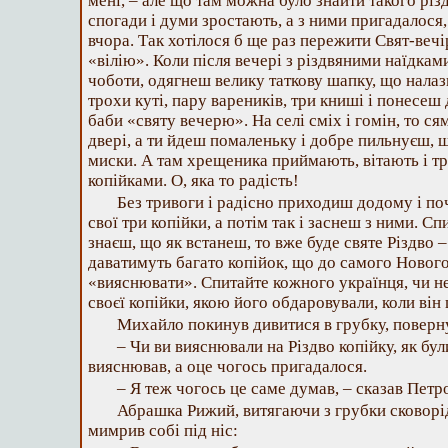
мені, – але що там можна було знайти такого рі
спогади і думи зростають, а з ними пригадалося, 
вчора. Так хотілося б ще раз пережити Свят-вечір
«вілію». Коли після вечері з різдвяними наїдкам
чоботи, одягнеш велику таткову шапку, що налазит
трохи куті, пару вареників, три книші і понесеш
баби «святу вечерю». На селі сміх і гомін, то ся
двері, а ти йдеш помаленьку і добре пильнуєш, щ
миски. А там хрещеника приймають, вітають і т
копійками. О, яка то радість!
Без тривоги і радісно приходиш додому і п
свої три копійки, а потім так і заснеш з ними. Спи
знаєш, що як встанеш, то вже буде святе Різдво –
даватимуть багато копійок, що до самого Ново
«вияснювати». Спитайте кожного українця, чи не
своєї копійки, якою його обдаровували, коли він
Михайло покинув дивитися в грубку, поверну
– Чи ви вияснювали на Різдво копійку, як бу
вияснював, а оце чогось пригадалося.
– Я теж чогось це саме думав, – сказав Петр
Абрашка Рижий, витягаючи з грубки сковорід
мимрив собі під ніс: