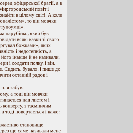
еред офіцерської братії, а в
 Миргородський повіт і
знайти в цілому світі. А коли
оналістом», то він мовчки
 «тупоумці».
а парубійко, який був
овідати всякі казки зі свого
торгувал божками», яких
вність і недотепність, а
його інакше й не називали,
и і солдати полку, і він,
е. Сидить, бувало, і пише до
нчити останній рядок і
то я забув.
му, а тоді він мовчки
згинається над листом і
ь конверту, з таємничим
а тоді повертається і каже:
 властиво становище
через що саме називали мене