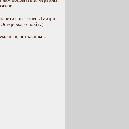
в нам допомагати, червонів,
казав:
ставити своє слово Дмитро. –
з Остерського повіту)
млянки, він заспівав: