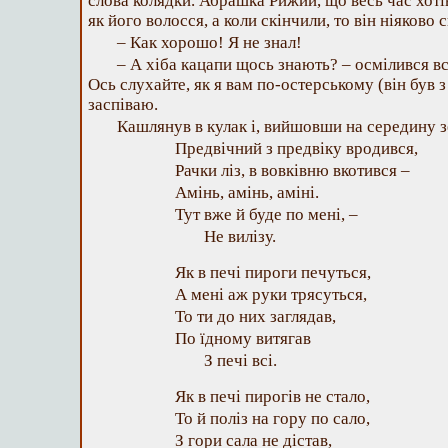
слова колядки. Абрашка Рижий, що весь час хоті
як його волосся, а коли скінчили, то він ніяково с
– Как хорошо! Я не знал!
– А хіба кацапи щось знають? – осмілився в
Ось слухайте, як я вам по-остерському (він був 
заспіваю.
Кашлянув в кулак і, вийшовши на середину зе
Предвічний з предвіку вродився,
Рачки ліз, в вовківню вкотився –
Амінь, амінь, аміні.
Тут вже й буде по мені, –
Не вилізу.
Як в печі пироги печуться,
А мені аж руки трясуться,
То ти до них заглядав,
По їдному витягав
З печі всі.
Як в печі пирогів не стало,
То й поліз на гору по сало,
З гори сала не дістав,