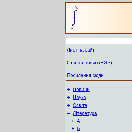
Лист на сайт
Стрічка новин (RSS)
Посилання сюди
+
Новини
+
Наука
+
Освіта
–
Література
+
А
+
Б