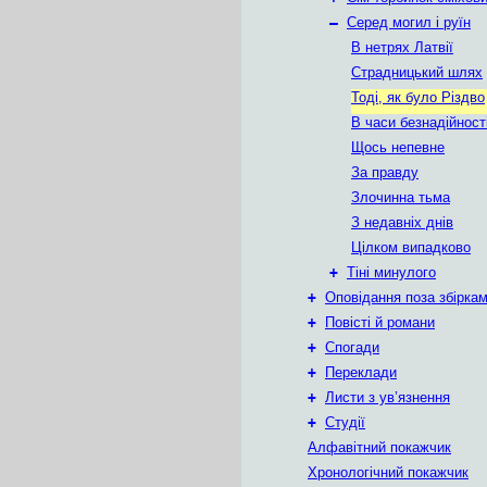
–
Серед могил і руїн
В нетрях Латвії
Страдницький шлях
Тоді, як було Різдво
В часи безнадійност
Щось непевне
За правду
Злочинна тьма
З недавніх днів
Цілком випадково
+
Тіні минулого
+
Оповідання поза збірка
+
Повісті й романи
+
Спогади
+
Переклади
+
Листи з ув’язнення
+
Студії
Алфавітний покажчик
Хронологічний покажчик