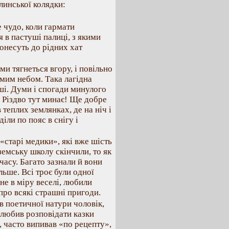
олинської колядки:
е чудо, коли гармати
 в пастуші палиці, з якими
понесуть до рідних хат
ми тягнеться вгору, і повільно
амим небом. Така лагідна
уші. Думи і спогади минулого
 Різдво тут минає! Ще добре
в теплих землянках, де на ніч і
діли по пояс в снігу і
«старі медики», які вже шість
емську школу скінчили, то як
 часу. Багато зазнали й вони
ільше. Всі троє були одної
 не в міру веселі, любили
про всякі страшні пригоди.
в поетичної натури чоловік,
і любив розповідати казки
, часто випивав «по рецепту»,