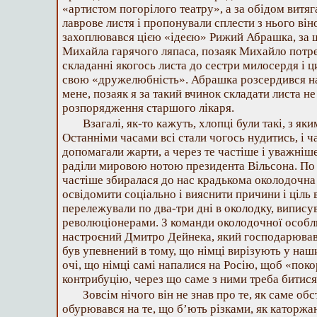
«артистом погорілого театру», а за обідом витя
лаврове листя і пропонували сплести з нього ві
захоплювався цією «ідеєю» Рижий Абрашка, за 
Михайла гарячого ляпаса, позаяк Михайло потре
складанні якогось листа до сестри милосердя і 
свою «дружелюбність». Абрашка розсердився н
мене, позаяк я за такий вчинок складати листа не
розпорядження старшого лікаря.
Взагалі, як-то кажуть, хлопці були такі, з я
Останніми часами всі стали чогось нудитись, і ч
допомагали жарти, а через те частіше і уважніше 
раділи мировою нотою президента Вільсона. По 
частіше збиралася до нас крадькома околодочна
освідомити соціально і вияснити причини і ціль 
перележували по два-три дні в околодку, випису
революціонерами. З команди околодочної особл
настроєний Дмитро Дейнека, який господарював 
був упевнений в тому, що німці вирізують у наш
очі, що німці самі напалися на Росію, щоб «поко
контрибуцію, через що саме з ними треба битися
Зовсім нічого він не знав про те, як саме об
обурювався на те, що б’ють різками, як каторж