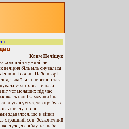
їн
здво
Клим Поліщук
на холодній чужині, де
як вечірня біла мла снувалася
кі ялини і сосни. Небо вгорі
ня, з якої так привітно і так
панувала молитовна тиша, а
епіт уст молящих під час
 мовчать наші землянки і не
запанував усіма, так що було
різь і не чутно ні
ами здавалося, що й війни
ийсь страшний сон, безконечний
ике чудо, як зійдуть з неба