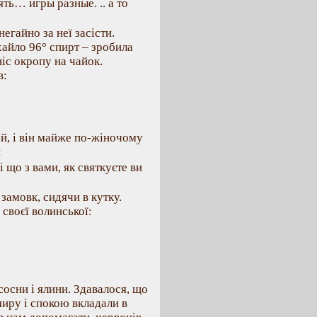
ять… игры разные. .. а то
егайно за неї засісти.
хайло 96° спирт – зробила
іс окропу на чайок.
в:
ей, і він майже по-жіночому
:
і що з вами, як святкуєте ви
замовк, сидячи в кутку.
 своєї волинської:
сосни і ялини. Здавалося, що
миру і спокою вкладали в