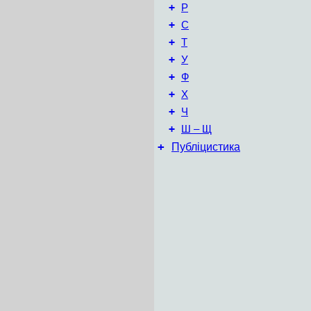
+
Р
+
С
+
Т
+
У
+
Ф
+
Х
+
Ч
+
Ш – Щ
+
Публіцистика