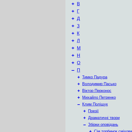
+
В
+
Г
+
Д
+
З
+
К
+
Л
+
М
+
Н
+
О
–
П
+
Тимко Падура
+
Володимир Пасько
+
Віктор Перконос
+
Михайло Петренко
–
Клим Поліщук
+
Поезії
+
Драматичні твори
–
Збірки оповідань
+
Сім торбинок сміхов