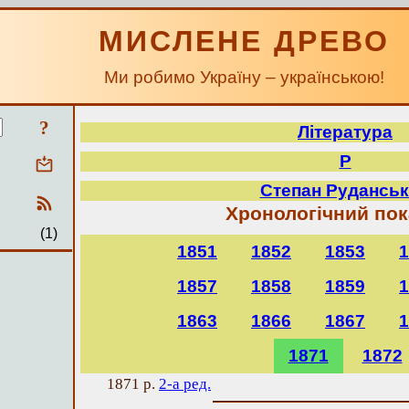
МИСЛЕНЕ ДРЕВО
Ми робимо Україну – українською!
?
Література
Р
Степан Рудансь
Хронологічний по
(1)
1851
1852
1853
1
1857
1858
1859
1
1863
1866
1867
1
1871
1872
1871 р.
2-а ред.