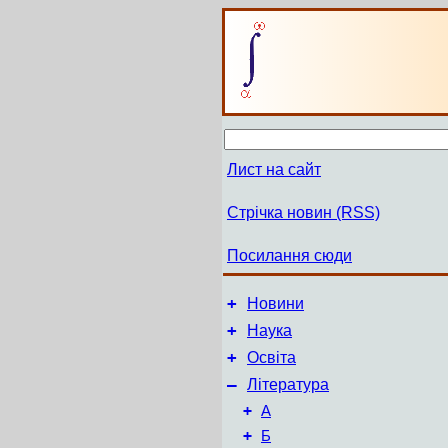
Лист на сайт
Стрічка новин (RSS)
Посилання сюди
+
Новини
+
Наука
+
Освіта
–
Література
+
А
+
Б