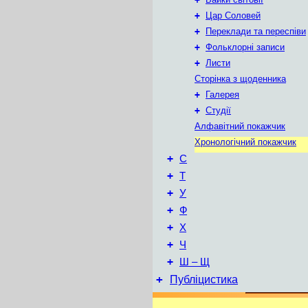
+
Цар Соловей
+
Переклади та переспіви
+
Фольклорні записи
+
Листи
Сторінка з щоденника
+
Галерея
+
Студії
Алфавітний покажчик
Хронологічний покажчик
+
С
+
Т
+
У
+
Ф
+
Х
+
Ч
+
Ш – Щ
+
Публіцистика