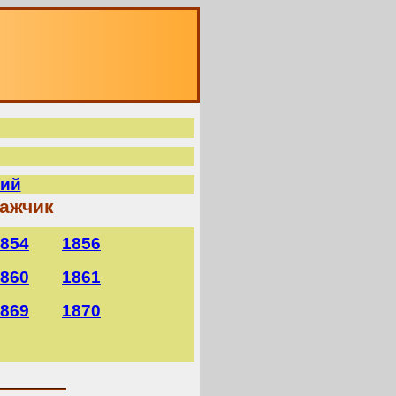
кий
кажчик
854
1856
860
1861
869
1870