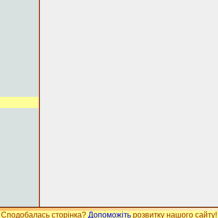
Сподобалась сторінка?
Допоможіть
розвитку нашого сайту!