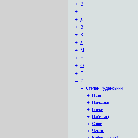
+
В
+
Г
+
Д
+
З
+
К
+
Л
+
М
+
Н
+
О
+
П
–
Р
–
Степан Руданський
+
Пісні
+
Приказки
+
Байки
+
Небилиці
+
Співи
+
Чумак
+
Байки світовії