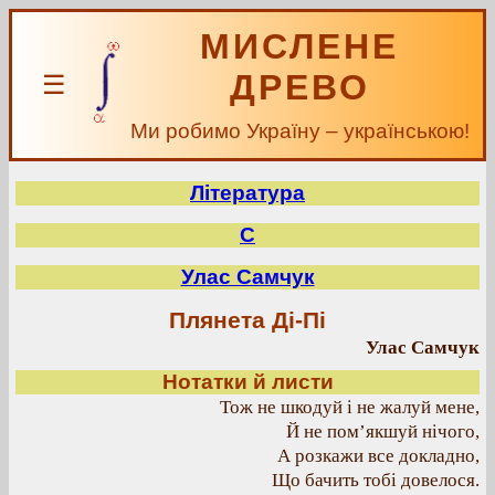
МИСЛЕНЕ
ДРЕВО
☰
Ми робимо Україну – українською!
Література
С
Улас Самчук
Плянета Ді-Пі
Улас Самчук
Нотатки й листи
Тож не шкодуй і не жалуй мене,
Й не пом’якшуй нічого,
А розкажи все докладно,
Що бачить тобі довелося.