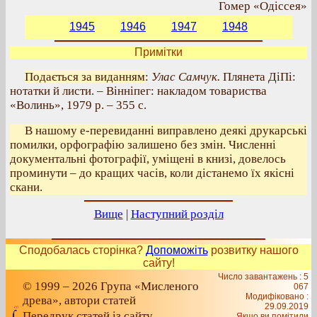
Гомер «Одіссея»
1945
1946
1947
1948
Примітки
Подається за виданням
:
Улас Самчук.
Плянета ДіПі:
нотатки й листи. – Вінніпег: накладом товариства
«Волинь», 1979 р. – 355 с.
В нашому е-перевиданні виправлено деякі друкарські
помилки, орфографію залишено без змін. Численні
документальні фотографії, уміщені в книзі, довелось
проминути – до кращих часів, коли дістанемо їх якісні
скани.
Вище
|
Наступний розділ
Сподобалась сторінка?
Допоможіть
розвитку нашого
сайту!
Число завантажень : 5
© 1999 – 2026 Група «Мисленого
067
Модифіковано :
древа», автори статей
29.09.2019
Передрук статей із сайту
Якщо ви помітили